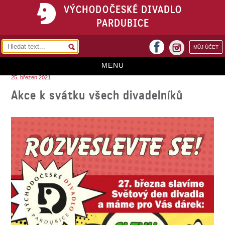
VÝCHODOČESKÉ DIVADLO
PARDUBICE
facebook
MŮJ ÚČET
instagram
MENU
25. březen 2021
HOME
Akce k svátku všech divadelníků
PROGRAM
REPERTOÁR
VSTUPENKY
PŘEDPLATNÉ
KONTAKTY
O DIVADLE