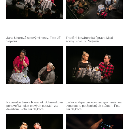
SOUBOR
DÁLE NABÍZÍME
Jana Uherová se svými hosty. Foto Jiří
Tradiční kavárenská úprava Malé
Sejkora
scény. Foto Jiří Sejkora
Režisérka Janka Ryšánek Schmiedtová
Eliška a Pepa Láskovi zavzpomínali i na
pohovořila nejen o svých cestách za
svou cestu po Spojených státech. Foto
divadlem. Foto Jiří Sejkora
Jiří Sejkora