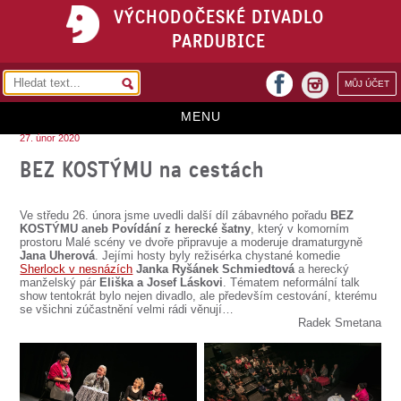
VÝCHODOČESKÉ DIVADLO
PARDUBICE
facebook
MŮJ ÚČET
instagram
MENU
27. únor 2020
HOME
BEZ KOSTÝMU na cestách
PROGRAM
Ve středu 26. února jsme uvedli další díl zábavného pořadu
BEZ
REPERTOÁR
KOSTÝMU
aneb Povídání z herecké šatny
, který v komorním
prostoru Malé scény ve dvoře připravuje a moderuje dramaturgyně
Jana Uherová
. Jejími hosty byly režisérka chystané komedie
VSTUPENKY
Sherlock v nesnázích
Janka Ryšánek Schmiedtová
a herecký
manželský pár
Eliška a Josef Láskovi
. Tématem neformální talk
PŘEDPLATNÉ
show tentokrát bylo nejen divadlo, ale především cestování, kterému
se všichni zúčastnění velmi rádi věnují…
Radek Smetana
KONTAKTY
O DIVADLE