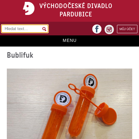
VÝCHODOČESKÉ DIVADLO
PARDUBICE
facebook
MŮJ ÚČET
instagram
MENU
Bublifuk
HOME
PROGRAM
REPERTOÁR
VSTUPENKY
PŘEDPLATNÉ
KONTAKTY
O DIVADLE