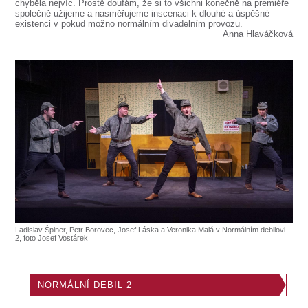
chyběla nejvíc. Prostě doufám, že si to všichni konečně na premiéře
společně užijeme a nasměřujeme inscenaci k dlouhé a úspěšné
existenci v pokud možno normálním divadelním provozu.
Anna Hlaváčková
Ladislav Špiner, Petr Borovec, Josef Láska a Veronika Malá v Normálním debilovi
2, foto Josef Vostárek
NORMÁLNÍ DEBIL 2