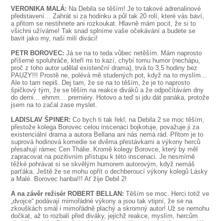
SOUBOR
VERONIKA MALÁ:
Na Debila se těším! Je to takové adrenalinové
představení… Zahrát si za hodinku a půl tak 20 rolí, které vás baví,
DÁLE NABÍZÍME
a přitom se nestihnete ani rozkoukat. Hlavně mám pocit, že si to
všichni užíváme! Tak snad splníme vaše očekávání a budete se
bavit jako my, naši milí diváci!
PETR BOROVEC:
Já se na to teda vůbec netěším. Mám naprosto
příšerné spoluhráče, kteří mi to kazí, chybí tomu humor (nechápu,
proč z toho autor udělal existenční drama), trvá to 3,5 hodiny bez
PAUZY!!! Prostě ne, polévá mě studených pot, když na to myslím…
Ale to tam nepiš. Dej tam, že se na to těším, že je to naprosto
špičkový tým, že se těším na reakce diváků a že odpočítávám dny
do derni… ehmm… premiéry. Hotovo a teď si jdu dát panáka, protože
jsem na to začal zase myslet.
LADISLAV ŠPINER:
Co bych ti tak řekl, na Debila 2 se moc těším,
přestože kolega Borovec celou inscenaci bojkotuje, považuje ji za
existenciální drama a autora Bellana ani nás nemá rád. Přitom je to
suprová hodinová komedie se dvěma přestávkami a výkony herců
přesahují rámec Cen Thálie. Kromě kolegy Borovce, který by měl
zapracovat na pozitivním přístupu k této inscenaci. Je nesmírně
těžké pohrávat si se skvělým humorem autorovým, když nemáš
parťáka. Ještě že se mohu opřít o dechberoucí výkony kolegů Lásky
a Malé. Borovec hanba!!! Ať žije Debil 2!
A na závěr režisér ROBERT BELLAN:
Těším se moc. Herci totiž ve
„dvojce“ podávají mimořádné výkony a jsou tak vtipní, že se na
zkouškách smál i mimořádně plachý a skromný autor! Už se nemohu
dočkat, až to rozbalí před diváky, jejichž reakce, myslím, hercům