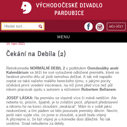
VÝCHODOČESKÉ DIVADLO
PARDUBICE
facebook
MŮJ ÚČET
instagram
MENU
14. říjen 2021
HOME
Čekání na Debila (2)
PROGRAM
Retrokomedie
NORMÁLNÍ DEBIL 2
s podtitulem
Osmdesátky aneb
REPERTOÁR
Kalendárium
se blíží ke své vytoužené odložené premiéře, které se
fandové prvního dílu už jistě nemohou dočkat. A tak mě napadlo
zeptat se také našeho malého hereckého týmu, s jakými pocity
VSTUPENKY
očekává první uvedení inscenace, na níž jsme před více než půl
rokem pracovali spolu s autorem a režisérem
Robertem Bellanem
.
PŘEDPLATNÉ
JOSEF LÁSKA:
Na premiéru se vlastně více či méně netěším. Ale
neberte to, prosím, špatně, je to zvláštní pocit, připravit představení
KONTAKTY
a nikomu ho na konci zkoušení „neukázat“. Mám to v sobě jaksi
neukončené, a tím pádem se této posunuté premiéry děsím. Nevím,
jestli nám vyjde vše, co jsme si zkoušeli, a jestli budu vtipný.
O DIVADLE
A přiznejme si, že být vtipný je u komedie dost důležité. No tak
uvidíme. Snad nebudeme za debily.