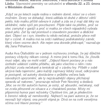
Veroniku Malou
,
Martinu Sikorovou
,
Petra Borovce
a
Josefa
SOUBOR
Lásku
. Slavnostní premiéry se uskuteční
o víkendu 22. a 23. února
v Městském divadle
.
DÁLE NABÍZÍME
„Když se po letech sejde rodina v rodném domě, mluví se o všem
možném. Dcery se dohadují, která udělala té druhé z dětství větší
peklo, kdo matku příště odveze k zubaři a zda se jí mají dát léky na
uklidnění, nebo spíš pro povzbuzení. Přijde také na přetřes, proč se
otec zamykal v garáži a proč si matka ze všech nápadníků vybrala
právě jeho. Zeť by rád promluvil o stavebním povolení a dědické
dani. Objeví se i syn, kterého tu nikdo nečekal, protože přece měl
být v cizině. A matka má na srdci naléhavý podnikatelský záměr,
který všem vezme dech. Ale nejen ona dovede překvapit,“
naznačuje
děj Jana Pithartová.
Auđur Ava Ólafsdóttir se v jednom rozhovoru zmiňuje, že její důležité
postavy vždycky někam cestují. A mimo jiné k tomu říká, že „člověk
musí odjet, aby se mohl vrátit“.
„Odjezd hlavní postavy je u nás
ústřední událostí celého příběhu, ale jako všechno v něm i toto
přichází zcela nečekaně a tentokrát až v závěru hry. Příběh v sobě
ukrývá řadu tajemství, jako každý zajímavý lidský osud, odkrýváme
je postupně, od autorky dostáváme v průběhu večera řadu
návodných upozornění, ale ty nejzásadnější objevy přicházejí
opravdu až nakonec,“
prozrazuje režisér Petr Novotný a dodává:
„Moc se mi líbí autorčin humor, je ostrý, až absurdní, nečekaný, rodí
se zcela přirozeně ze situace a z charakterů postav. Místy mi
připomíná humor paní režisérky Chytilové tím, jak je především
k ženství někdy až nemilosrdný. Nejhezčí na paní autorce je, že se
nesnaží být vtipná, ona prostě vtipná je. Dívá se na svět veselýma
očima své hlavní postavy.“