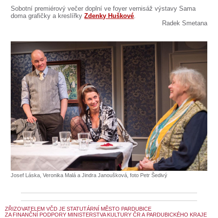
Sobotní premiérový večer doplní ve foyer vernisáž výstavy Sama
doma grafičky a kreslířky
Zdenky Huškové
.
Radek Smetana
Josef Láska, Veronika Malá a Jindra Janoušková, foto Petr Šedivý
ZŘIZOVATELEM VČD JE STATUTÁRNÍ MĚSTO PARDUBICE
ZA FINANČNÍ PODPORY MINISTERSTVA KULTURY ČR A PARDUBICKÉHO KRAJE