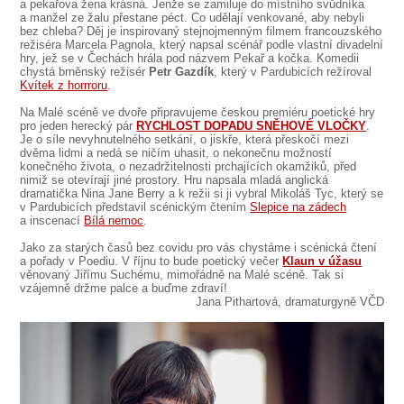
a pekařova žena krásná. Jenže se zamiluje do místního svůdníka
a manžel ze žalu přestane péct. Co udělají venkované, aby nebyli
bez chleba? Děj je inspirovaný stejnojmenným filmem francouzského
režiséra Marcela Pagnola, který napsal scénář podle vlastní divadelní
hry, jež se v Čechách hrála pod názvem Pekař a kočka. Komedii
chystá brněnský režisér
Petr Gazdík
, který v Pardubicích režíroval
Kvítek z horrroru
.
Na Malé scéně ve dvoře připravujeme českou premiéru poetické hry
pro jeden herecký pár
RYCHLOST DOPADU SNĚHOVÉ VLOČKY
.
Je o síle nevyhnutelného setkání, o jiskře, která přeskočí mezi
dvěma lidmi a nedá se ničím uhasit, o nekonečnu možností
konečného života, o nezadržitelnosti prchajících okamžiků, před
nimiž se otevírají jiné prostory. Hru napsala mladá anglická
dramatička Nina Jane Berry a k režii si ji vybral Mikoláš Tyc, který se
v Pardubicích představil scénickým čtením
Slepice na zádech
a inscenací
Bílá nemoc
.
Jako za starých časů bez covidu pro vás chystáme i scénická čtení
a pořady v Poediu. V říjnu to bude poetický večer
Klaun v úžasu
věnovaný Jiřímu Suchému, mimořádně na Malé scéně. Tak si
vzájemně držme palce a buďme zdraví!
Jana Pithartová, dramaturgyně VČD