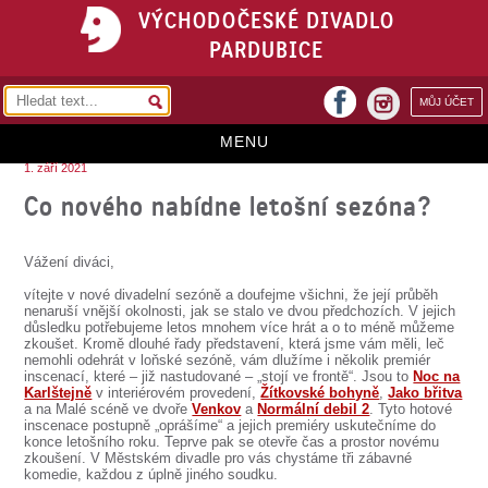
VÝCHODOČESKÉ DIVADLO
PARDUBICE
facebook
MŮJ ÚČET
instagram
MENU
1. září 2021
HOME
Co nového nabídne letošní sezóna?
PROGRAM
Vážení diváci,
REPERTOÁR
vítejte v nové divadelní sezóně a doufejme všichni, že její průběh
nenaruší vnější okolnosti, jak se stalo ve dvou předchozích. V jejich
VSTUPENKY
důsledku potřebujeme letos mnohem více hrát a o to méně můžeme
zkoušet. Kromě dlouhé řady představení, která jsme vám měli, leč
PŘEDPLATNÉ
nemohli odehrát v loňské sezóně, vám dlužíme i několik premiér
inscenací, které – již nastudované – „stojí ve frontě“. Jsou to
Noc na
Karlštejně
v interiérovém provedení,
Žítkovské bohyně
,
Jako břitva
KONTAKTY
a na Malé scéně ve dvoře
Venkov
a
Normální debil 2
. Tyto hotové
inscenace postupně „oprášíme“ a jejich premiéry uskutečníme do
konce letošního roku. Teprve pak se otevře čas a prostor novému
O DIVADLE
zkoušení. V Městském divadle pro vás chystáme tři zábavné
komedie, každou z úplně jiného soudku.