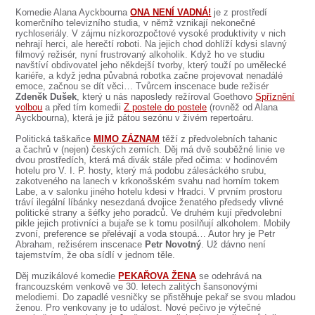
SOUBOR
Komedie Alana Ayckbourna
ONA NENÍ VADNÁ!
je z prostředí
komerčního televizního studia, v němž vznikají nekonečné
DÁLE NABÍZÍME
rychloseriály. V zájmu nízkorozpočtové vysoké produktivity v nich
nehrají herci, ale herečtí roboti. Na jejich chod dohlíží kdysi slavný
filmový režisér, nyní frustrovaný alkoholik. Když ho ve studiu
navštíví obdivovatel jeho někdejší tvorby, který touží po umělecké
kariéře, a když jedna půvabná robotka začne projevovat nenadálé
emoce, začnou se dít věci… Tvůrcem inscenace bude režisér
Zdeněk Dušek
, který u nás naposledy režíroval Goethovo
Spříznění
volbou
a před tím komedii
Z postele do postele
(rovněž od Alana
Ayckbourna), která je již pátou sezónu v živém repertoáru.
Politická taškařice
MIMO ZÁZNAM
těží z předvolebních tahanic
a čachrů v (nejen) českých zemích. Děj má dvě souběžné linie ve
dvou prostředích, která má divák stále před očima: v hodinovém
hotelu pro V. I. P. hosty, který má podobu zálesáckého srubu,
zakotveného na lanech v krkonošském svahu nad horním tokem
Labe, a v salonku jiného hotelu kdesi v Hradci. V prvním prostoru
tráví ilegální líbánky nesezdaná dvojice ženatého předsedy vlivné
politické strany a šéfky jeho poradců. Ve druhém kují předvolební
pikle jejich protivníci a bujaře se k tomu posilňují alkoholem. Mobily
zvoní, preference se přelévají a voda stoupá… Autor hry je Petr
Abraham, režisérem inscenace
Petr Novotný
. Už dávno není
tajemstvím, že oba sídlí v jednom těle.
Děj muzikálové komedie
PEKAŘOVA ŽENA
se odehrává na
francouzském venkově ve 30. letech zalitých šansonovými
melodiemi. Do zapadlé vesničky se přistěhuje pekař se svou mladou
ženou. Pro venkovany je to událost. Nové pečivo je výtečné