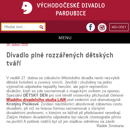
VÝCHODOČESKÉ DIVADLO
PARDUBICE
facebook
MŮJ ÚČET
instagram
MENU
28. duben 2025
HOME
Divadlo plné rozzářených dětských
tváří
PROGRAM
REPERTOÁR
V neděli 27. dubna se zákulisím Městského divadla neslo nezvyklé
dětské švitoření a zvonivý smích. Jeviště i zkušebny na jedno
VSTUPENKY
výjimečné odpoledne nepatřily hercům, ale jejich nejmenším
divákům, kteří se zde seznamovali s magickým světem za oponou.
Speciální
DĚTSKÝ DEN
pro své téměř vrstevníky přichystali členové
PŘEDPLATNÉ
Mladého divadelního studia LAIK
pod vedením své dramaturgyně
Kristýny Pleškové
. Zvídaví návštěvníci absolvovali zábavnou cestu
KONTAKTY
divadlem, při níž se hravou formou seznamovali s různými
divadelními profesemi, s kterými se běžně při představení nesetkají.
Zlatým hřebem divadelního odpoledne byl nácvik choreografie přímo
O DIVADLE
na jevišti! A potlesk rodičů byl už jen sladkou odměnou na závěr.
Radek Smetana