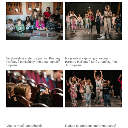
Ve zkušebně si děti za pomoci Kristýny
Na jevišti si zájemci pod vedením
Pleškové poskládaly pohádku, foto Jiří
Barbory Halákové také zatančily, foto
Sejkora
Jiří Sejkora
Vše se musí samozřejmě
Radost na prknech, která znamenají