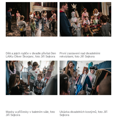
SOUBOR
DÁLE NABÍZÍME
Děti a jejich rodiče v divadle přivítal člen
První zastavení nad divadelními
LAIKu Oliver Škorjanc, foto Jiří Sejkora
rekvizitami, foto Jiří Sejkora
Masky a příčesky v baletním sále, foto
Ukázka divadelních kostýmů, foto Jiří
Jiří Sejkora
Sejkora