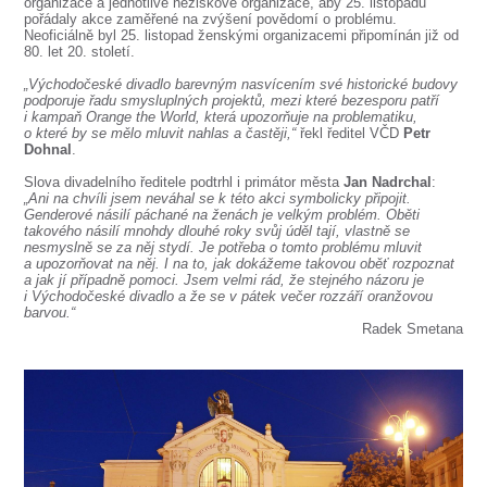
SOUBOR
organizace a jednotlivé neziskové organizace, aby 25. listopadu
pořádaly akce zaměřené na zvýšení povědomí o problému.
Neoficiálně byl 25. listopad ženskými organizacemi připomínán již od
DÁLE NABÍZÍME
80. let 20. století.
„Východočeské divadlo barevným nasvícením své historické budovy
podporuje řadu smysluplných projektů, mezi které bezesporu patří
i kampaň Orange the World, která upozorňuje na problematiku,
o které by se mělo mluvit nahlas a častěji,“
řekl ředitel VČD
Petr
Dohnal
.
Slova divadelního ředitele podtrhl i primátor města
Jan Nadrchal
:
„Ani na chvíli jsem neváhal se k této akci symbolicky připojit.
Genderové násilí páchané na ženách je velkým problém. Oběti
takového násilí mnohdy dlouhé roky svůj úděl tají, vlastně se
nesmyslně se za něj stydí. Je potřeba o tomto problému mluvit
a upozorňovat na něj. I na to, jak dokážeme takovou oběť rozpoznat
a jak jí případně pomoci. Jsem velmi rád, že stejného názoru je
i Východočeské divadlo a že se v pátek večer rozzáří oranžovou
barvou.“
Radek Smetana