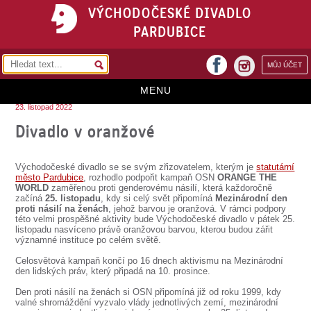
VÝCHODOČESKÉ DIVADLO
PARDUBICE
facebook
MŮJ ÚČET
instagram
MENU
23. listopad 2022
HOME
Divadlo v oranžové
PROGRAM
Východočeské divadlo se se svým zřizovatelem, kterým je
statutární
REPERTOÁR
město Pardubice
, rozhodlo podpořit kampaň OSN
ORANGE THE
WORLD
zaměřenou proti genderovému násilí, která každoročně
začíná
25. listopadu
, kdy si celý svět připomíná
Mezinárodní den
VSTUPENKY
proti násilí na ženách
, jehož barvou je oranžová. V rámci podpory
této velmi prospěšné aktivity bude Východočeské divadlo v pátek 25.
PŘEDPLATNÉ
listopadu nasvíceno právě oranžovou barvou, kterou budou zářit
významné instituce po celém světě.
KONTAKTY
Celosvětová kampaň končí po 16 dnech aktivismu na Mezinárodní
den lidských práv, který připadá na 10. prosince.
O DIVADLE
Den proti násilí na ženách si OSN připomíná již od roku 1999, kdy
valné shromáždění vyzvalo vlády jednotlivých zemí, mezinárodní