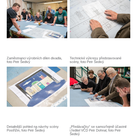
Zaměstnanci výrobních dílen divadla,
Technické výkresy představované
foto Petr Šedivý
scény, foto Petr Šedivý
Detailnější pohled na návrhy scény
„Předávačky“ se samozřejmě účastnil
Postřižin, foto Petr Šedivý
i ředitel VČD Petr Dohnal, foto Petr
Šedivý