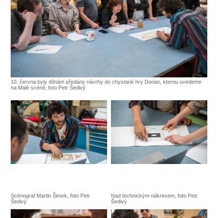
SOUBOR
DÁLE NABÍZÍME
10. června byly dílnám předány návrhy do chystané hry Dorian, kterou uvedeme
na Malé scéně, foto Petr Šedivý
Scénograf Martin Šimek, foto Petr
Nad technickým nákresem, foto Petr
Šedivý
Šedivý