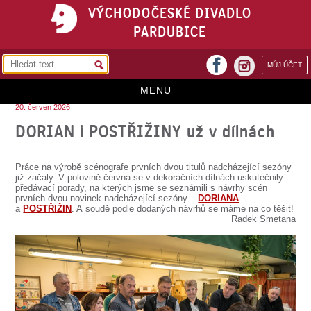
VÝCHODOČESKÉ DIVADLO
PARDUBICE
facebook
MŮJ ÚČET
instagram
MENU
20. červen 2026
HOME
DORIAN i POSTŘIŽINY už v dílnách
PROGRAM
Práce na výrobě scénografe prvních dvou titulů nadcházející sezóny
REPERTOÁR
již začaly. V polovině června se v dekoračních dílnách uskutečnily
předávací porady, na kterých jsme se seznámili s návrhy scén
prvních dvou novinek nadcházející sezóny –
DORIANA
VSTUPENKY
a
POSTŘIŽIN
. A soudě podle dodaných návrhů se máme na co těšit!
Radek Smetana
PŘEDPLATNÉ
KONTAKTY
O DIVADLE