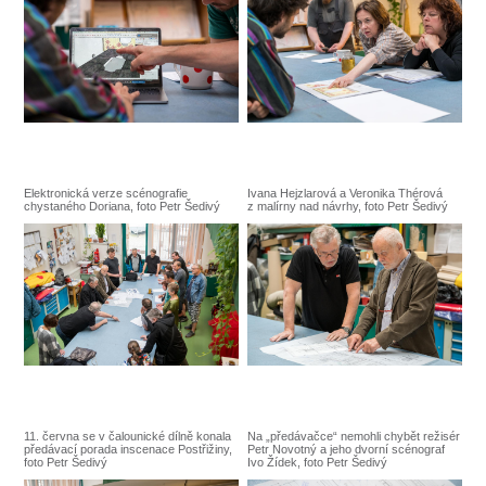
Elektronická verze scénografie
Ivana Hejzlarová a Veronika Thérová
chystaného Doriana, foto Petr Šedivý
z malírny nad návrhy, foto Petr Šedivý
11. června se v čalounické dílně konala
Na „předávačce“ nemohli chybět režisér
předávací porada inscenace Postřižiny,
Petr Novotný a jeho dvorní scénograf
foto Petr Šedivý
Ivo Žídek, foto Petr Šedivý