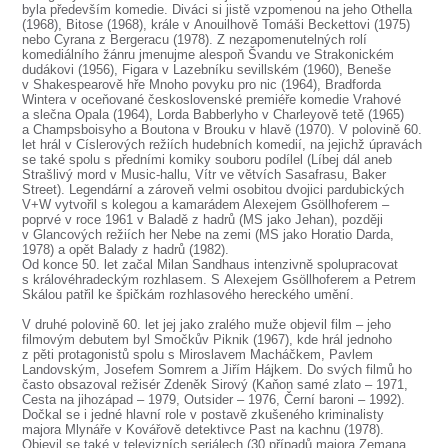
byla především komedie. Diváci si jistě vzpomenou na jeho Othella
(1968), Bitose (1968), krále v Anouilhově Tomáši Beckettovi (1975)
nebo Cyrana z Bergeracu (1978). Z nezapomenutelných rolí
komediálního žánru jmenujme alespoň Švandu ve Strakonickém
dudákovi (1956), Figara v Lazebníku sevillském (1960), Beneše
v Shakespearově hře Mnoho povyku pro nic (1964), Bradforda
Wintera v oceňované československé premiéře komedie Vrahové
a slečna Opala (1964), Lorda Babberlyho v Charleyově tetě (1965)
a Champsboisyho a Boutona v Brouku v hlavě (1970). V polovině 60.
let hrál v Císlerových režiích hudebních komedií, na jejichž úpravách
se také spolu s předními komiky souboru podílel (Líbej dál aneb
Strašlivý mord v Music-hallu, Vítr ve větvích Sasafrasu, Baker
Street). Legendární a zároveň velmi osobitou dvojici pardubických
V+W vytvořil s kolegou a kamarádem Alexejem Gsöllhoferem –
poprvé v roce 1961 v Baladě z hadrů (MS jako Jehan), později
v Glancových režiích her Nebe na zemi (MS jako Horatio Darda,
1978) a opět Balady z hadrů (1982).
Od konce 50. let začal Milan Sandhaus intenzivně spolupracovat
s královéhradeckým rozhlasem. S Alexejem Gsöllhoferem a Petrem
Skálou patřil ke špičkám rozhlasového hereckého umění.
V druhé polovině 60. let jej jako zralého muže objevil film – jeho
filmovým debutem byl Smočkův Piknik (1967), kde hrál jednoho
z pěti protagonistů spolu s Miroslavem Macháčkem, Pavlem
Landovským, Josefem Somrem a Jiřím Hájkem. Do svých filmů ho
často obsazoval režisér Zdeněk Sirový (Kaňon samé zlato – 1971,
Cesta na jihozápad – 1979, Outsider – 1976, Černí baroni – 1992).
Dočkal se i jedné hlavní role v postavě zkušeného kriminalisty
majora Mlynáře v Kovářově detektivce Past na kachnu (1978).
Objevil se také v televizních seriálech (30 případů majora Zemana