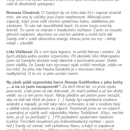
celé té dlouholeté spolupráci.
Romana Chvalová:
O Sandym by se toho dalo říct i napsat strašně
moc, ale ony ty zážitky jsou často nepřenosné. Milovala jsem
zájezdy, když jsme měli všichni společnou šatnu, oddělenou jen
závěsem. To nás tak neuvěřitelně bavil, že jsme často smíchy
brečeli. To samé se stávalo v hradeckém rozhlase. Často se muselo
přerušit natáčení, abychom se všichni uklidnili a mohli točit dál.
Sandy měl v sobě obrovskou energii, kterou jsme mu my – tehdy
mladí – záviděli.
Lída Vlášková:
Že s ním byla legrace, to určitě řeknou i ostatní. Já
bych přidala jednu osobní vzpomínku: Při derniéře Věci Makropulos
jsem od Sandyho dostala malý dáreček a pochvalné psaní. Dobře
jsem věděla, že Sandy tuto inscenaci nijak zvlášť nemiluje, zdálo se
mu totiž, že jeho role Hauka-Šendorfa je v inscenaci lehce
nadbytečná. O to víc si jeho uznání cením.
Na závěr ještě vzpomínka herce Alexeje Gsöllhofera z jeho knihy
„...a na co jsem nezapomněl“:
Za těch třicet let, co jsme spolu
pracovali, znali jsme se tak dokonale, že stačil pohled a už ten druhý
věděl, na co ten první myslí. Nikdy předtím ani potom jsem nezažil,
aby se lidé tak těšili do práce. (...) Sandy byl nepřeberná studnice
anekdot a nápadů, já měl taky něco schováno, a tak u souboru byly
v oblibě cesty autobusem na zájezd. Trumfovali jsme se ve vtipech
a památný je výkřik naší nápovědky Hanky Truhlářové: „Kluci, nechte
toho, já už se počůrala!“ (...) Při posledním společném natáčení
(cyklus Tisícileté moudrosti pro královéhradecký rozhlas – pozn.
red.) Sandy už stonal, měl vyholenou hlavu, a když si zapaloval