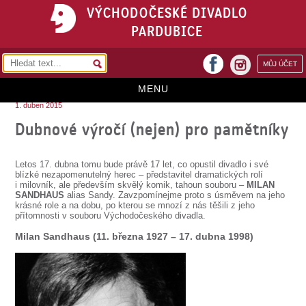
VÝCHODOČESKÉ DIVADLO
PARDUBICE
facebook
MŮJ ÚČET
instagram
MENU
1. duben 2015
HOME
Dubnové výročí (nejen) pro pamětníky
PROGRAM
Letos 17. dubna tomu bude právě 17 let, co opustil divadlo i své
REPERTOÁR
blízké nezapomenutelný herec – představitel dramatických rolí
i milovník, ale především skvělý komik, tahoun souboru –
MILAN
SANDHAUS
alias Sandy. Zavzpomínejme proto s úsměvem na jeho
VSTUPENKY
krásné role a na dobu, po kterou se mnozí z nás těšili z jeho
přítomnosti v souboru Východočeského divadla.
PŘEDPLATNÉ
Milan Sandhaus (11. března 1927 – 17. dubna 1998)
KONTAKTY
O DIVADLE