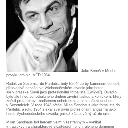
SOUBOR
DÁLE NABÍZÍME
Jako Beneš v Mnoho
povyku pro nic, VČD 1964
Rodák ze Sezemic, do Pardubic tedy téměř co by kamenem dohodil,
překvapivě nezačal ve Východočeském divadle jako herec,
ale v pražské Slavii jako profesionální fotbalista (1942-47). Divadlo
bylo ale hned po fotbalu jeho druhou životní láskou a koníčkem, který
zdědil po tatínkovi, nadšeném ochotníkovi a principálovi souboru
v Sezemicích. V roce 1948 přešel Milan Sandhaus jako fotbalista do
Pardubic a roku 1954 získal své první profesionální angažmá jako
herec Východočeského divadla, jemuž zůstal věrný až do smrti.
Milan Sandhaus byl hercem velmi všestranným – vynikal
v tragických a charakterově složitějších rolích, ale jeho doménou