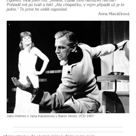
cigaretu, říkal jsem mu: „Milane, copak toho nemůžeš nechat?“
Pohladil mě po tváři a řekl: „Ale chlapečku, v mým případě už je to
jedno.“ To jsme ho viděli naposled.
Anna Hlaváčková
Jako Holmes s Jana Kasanovou v Baker Street, VČD 1967