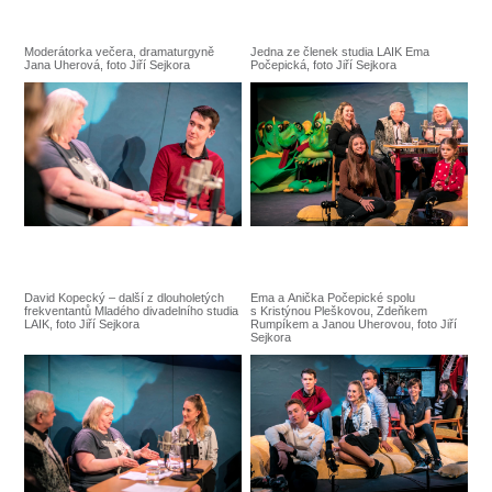
Moderátorka večera, dramaturgyně
Jedna ze členek studia LAIK Ema
Jana Uherová, foto Jiří Sejkora
Počepická, foto Jiří Sejkora
David Kopecký – další z dlouholetých
Ema a Anička Počepické spolu
frekventantů Mladého divadelního studia
s Kristýnou Pleškovou, Zdeňkem
LAIK, foto Jiří Sejkora
Rumpíkem a Janou Uherovou, foto Jiří
Sejkora