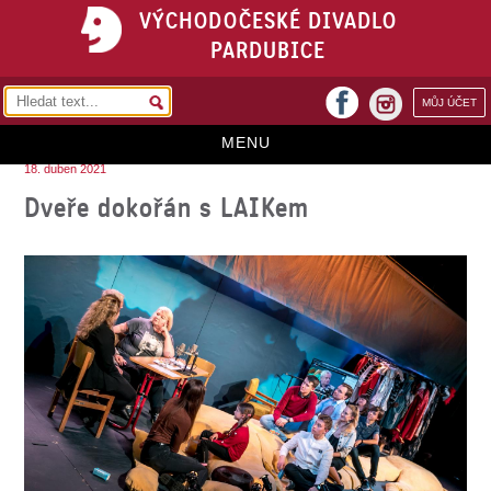
VÝCHODOČESKÉ DIVADLO
PARDUBICE
facebook
MŮJ ÚČET
instagram
MENU
18. duben 2021
HOME
Dveře dokořán s LAIKem
PROGRAM
REPERTOÁR
VSTUPENKY
PŘEDPLATNÉ
KONTAKTY
O DIVADLE