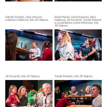
Zdeněk Rumpík, Jana Uherová
David Piskač, David Kopecký, Bára
a Barbora Haláková, foto Jiří Sejkora
Haláková, Jiří Kovárník, Tomáš Pekárek
a za počítačem Lenka Křičenská, foto
Jiří Sejkora
Jiří Kovárník, foto Jiří Sejkora
Tomáš Pekárek, foto Jiří Sejkora