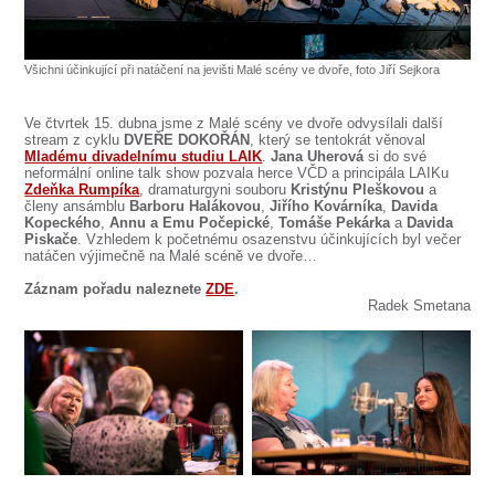
SOUBOR
DÁLE NABÍZÍME
Všichni účinkující při natáčení na jevišti Malé scény ve dvoře, foto Jiří Sejkora
Ve čtvrtek 15. dubna jsme z Malé scény ve dvoře odvysílali další
stream z cyklu
DVEŘE DOKOŘÁN
, který se tentokrát věnoval
Mladému divadelnímu studiu LAIK
.
Jana Uherová
si do své
neformální online talk show pozvala herce VČD a principála LAIKu
Zdeňka Rumpíka
, dramaturgyni souboru
Kristýnu Pleškovou
a
členy ansámblu
Barboru Halákovou
,
Jiřího Kovárníka
,
Davida
Kopeckého
,
Annu a Emu Počepické
,
Tomáše Pekárka
a
Davida
Piskače
. Vzhledem k početnému osazenstvu účinkujících byl večer
natáčen výjimečně na Malé scéně ve dvoře…
Záznam pořadu naleznete
ZDE
.
Radek Smetana