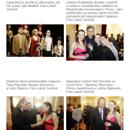
SOUBOR
zaslouženou bouřlivou děkovačku, při
sólistku Hudebního divadla v Karlíně
níž vstalo celé hlediště! Foto Luboš
a vedoucí muzikálového oddělení na
Jeníček
Mezinárodní konzervatoři v Praze - jako
DÁLE NABÍZÍME
poděkování za pomoc našim hercům-
zpěvákům při nastudování Cabaretu.
Foto Luboš Jeníček
Detail na hlavní představitele Cabaretu -
Spokojený režisér Petr Novotný se
Pepu Pejchala, Martinu Sikorovou
svými herci - Martinou Sikorovou,
a Láďu Špinera. Foto Luboš Jeníček
Petrou Janečkovou a Láďou Špinerem.
Foto Luboš Jeníček