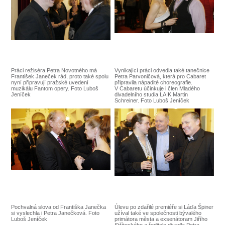
Práci režiséra Petra Novotného má
Vynikající práci odvedla také tanečnice
František Janeček rád, proto také spolu
Petra Parvoničová, která pro Cabaret
nyní připravují pražské uvedení
připravila nápadité choreografie.
muzikálu Fantom opery. Foto Luboš
V Cabaretu účinkuje i člen Mladého
Jeníček
divadelního studia LAIK Martin
Schreiner. Foto Luboš Jeníček
Pochvalná slova od Františka Janečka
Úlevu po zdařilé premiéře si Láďa Špiner
si vyslechla i Petra Janečková. Foto
užíval také ve společnosti bývalého
Luboš Jeníček
primátora města a exsenátoram Jiřího