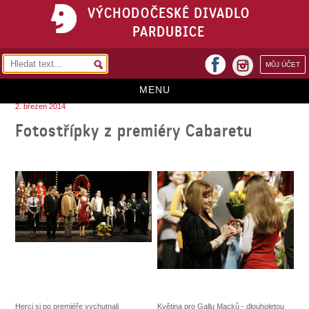
VÝCHODOČESKÉ DIVADLO
PARDUBICE
facebook
MŮJ ÚČET
instagram
MENU
2. březen 2014
HOME
Fotostřípky z premiéry Cabaretu
PROGRAM
REPERTOÁR
VSTUPENKY
PŘEDPLATNÉ
KONTAKTY
O DIVADLE
Herci si po premiéře vychutnali
Květina pro Gallu Macků - dlouholetou