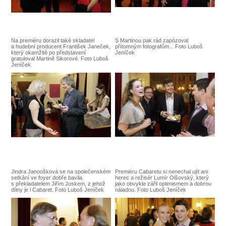
Na premiéru dorazil také skladatel
S Martinou pak rád zapózoval
a hudební producent František Janeček,
přítomným fotografům... Foto Luboš
který okamžitě po představení
Jeníček
gratuloval Martině Sikorové. Foto Luboš
Jeníček
Jindra Janoušková se na společenském
Premiéru Cabaretu si nenechal ujít ani
setkání ve foyer dobře bavila
herec a režisér Lumír Olšovský, který
s překladatelem Jiřím Joskem, z jehož
jako obvykle zářil optimismem a dobrou
dílny je i Cabaret. Foto Luboš Jeníček
náladou. Foto Luboš Jeníček