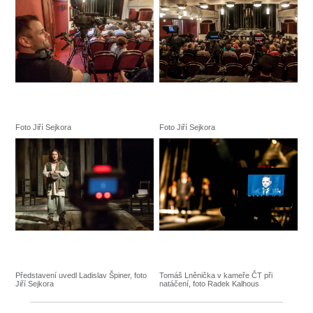
Foto Jiří Sejkora
Foto Jiří Sejkora
Představení uvedl Ladislav Špiner, foto
Tomáš Lněnička v kameře ČT při
Jiří Sejkora
natáčení, foto Radek Kalhous