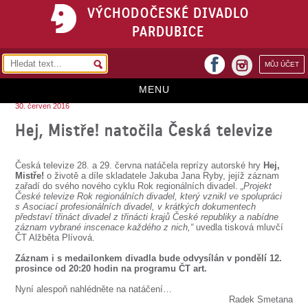
VÝCHODOČESKÉ DIVADLO
PARDUBICE
facebook
MŮJ ÚČET
instagram
MENU
30. červen 2016
HOME
Hej, Mistře! natočila Česká televize
PROGRAM
Česká televize 28. a 29. června natáčela reprízy autorské hry
Hej,
REPERTOÁR
Mistře!
o životě a díle skladatele Jakuba Jana Ryby, jejíž záznam
zařadí do svého nového cyklu Rok regionálních divadel.
„Projekt
České televize Rok regionálních divadel, který vznikl ve spolupráci
VSTUPENKY
s Asociací profesionálních divadel, v krátkých dokumentech
představí třináct divadel z třinácti krajů České republiky a nabídne
PŘEDPLATNÉ
záznam vybrané inscenace každého z nich,“
uvedla tisková mluvčí
ČT Alžběta Plívová.
KONTAKTY
Záznam i s medailonkem divadla bude odvysílán v pondělí 12.
prosince od 20:20 hodin na programu ČT art.
O DIVADLE
Nyní alespoň nahlédněte na natáčení…
Radek Smetana