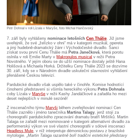
SOUBOR
DÁLE NABÍZÍME
Petr Dohnal v roli Lízala v Maryše, foto Michal Hančovský
7. září byly vyhlášeny
nominace letošních
Cen Thálie
. Již jsme
uveřejnili, že své „želízko v ohni“ má v kategorii muzikál, opereta
a jiný hudebně-dramatický žánr i Východočeské divadlo. Šanci
získat svou první Cenu Thálie má
Petra Janečková
, která porotu
oslnila v roli Emilie Marty v
Makropulos musical
v režii Petra
Novotného. V jejím oboru se do užší nominace dostaly ještě Hana
Holišová a Michaela Horká. Držitelku Ceny Thálie 2023 se dozvíme
30. září, kdy se v Národním divadle uskuteční slavnostní vyhlášení
přenášené Českou televizí.
Pardubické divadlo však uspělo také v činohře. Komise hodnotící
činoherní představení si všimla hereckého výkonu
Petra Dohnala
coby Lízala v
Maryše
v režii Kashy Jandáčkové a zařadila ho mezi
deset nejlepších v minulé sezóně!
Z inscenačního týmu
Maryši
během zveřejňování nominací Cen
Thálie zaznělo i jméno tanečníka
Martina Talagy
, jenž stojí za
choreografií pardubického zpracování dramatu bratří Mrštíků. Martin
Talaga se zařadil mezi nominované v kategorii alternativní divadlo za
performerský výkon ve své vlastní choreografii v sólové inscenaci
Headless Mule
, v níž interpretuje démonickou postavu z brazilské
mytologie.
„Martin Talaga razantně boří tradiční estetické představy