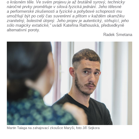
o krásném těle. Ve svém projevu je až brutálně syrový, technicky
náročné prvky proměňuje v silová fyzická jednání. Jeho tělesné
a performerské zkušenosti a fyzické a pohybové schopnosti mu
umožňují být po celý čas suverénní a přitom v každém okamžiku
zranitelný, bolestně útrpný. Jeho projev je autentický, strhující, jeho
sólo magicky extatické,“
uvádí Kateřina Rathouská, předsedkyně
alternativní poroty.
Radek Smetana
Martin Talaga na zahajovací zkoušce Maryši, foto Jiří Sejkora