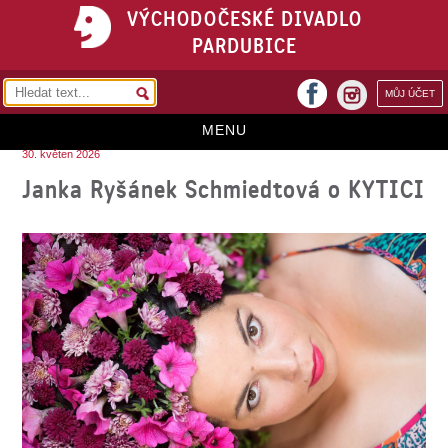
VÝCHODOČESKÉ DIVADLO
PARDUBICE
facebook
MŮJ ÚČET
instagram
MENU
30. květen 2026
HOME
Janka Ryšánek Schmiedtová o KYTICI
PROGRAM
REPERTOÁR
VSTUPENKY
PŘEDPLATNÉ
KONTAKTY
O DIVADLE