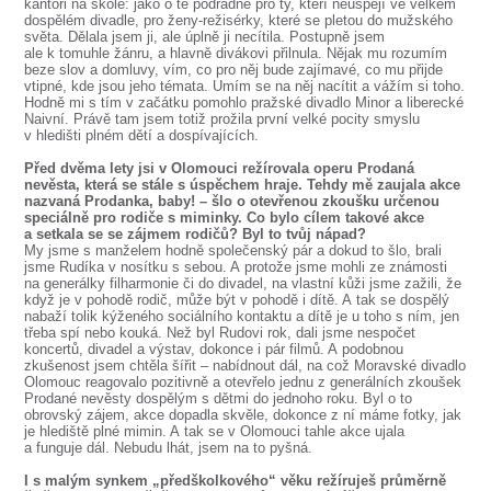
kantoři na škole: jako o té podřadné pro ty, kteří neuspějí ve velkém
dospělém divadle, pro ženy-režisérky, které se pletou do mužského
světa. Dělala jsem ji, ale úplně ji necítila. Postupně jsem
ale k tomuhle žánru, a hlavně divákovi přilnula. Nějak mu rozumím
beze slov a domluvy, vím, co pro něj bude zajímavé, co mu přijde
vtipné, kde jsou jeho témata. Umím se na něj nacítit a vážím si toho.
Hodně mi s tím v začátku pomohlo pražské divadlo Minor a liberecké
Naivní. Právě tam jsem totiž prožila první velké pocity smyslu
v hledišti plném dětí a dospívajících.
Před dvěma lety jsi v Olomouci režírovala operu Prodaná
nevěsta, která se stále s úspěchem hraje. Tehdy mě zaujala akce
nazvaná Prodanka, baby! – šlo o otevřenou zkoušku určenou
speciálně pro rodiče s miminky. Co bylo cílem takové akce
a setkala se se zájmem rodičů? Byl to tvůj nápad?
My jsme s manželem hodně společenský pár a dokud to šlo, brali
jsme Rudíka v nosítku s sebou. A protože jsme mohli ze známosti
na generálky filharmonie či do divadel, na vlastní kůži jsme zažili, že
když je v pohodě rodič, může být v pohodě i dítě. A tak se dospělý
nabaží tolik kýženého sociálního kontaktu a dítě je u toho s ním, jen
třeba spí nebo kouká. Než byl Rudovi rok, dali jsme nespočet
koncertů, divadel a výstav, dokonce i pár filmů. A podobnou
zkušenost jsem chtěla šířit – nabídnout dál, na což Moravské divadlo
Olomouc reagovalo pozitivně a otevřelo jednu z generálních zkoušek
Prodané nevěsty dospělým s dětmi do jednoho roku. Byl o to
obrovský zájem, akce dopadla skvěle, dokonce z ní máme fotky, jak
je hlediště plné mimin. A tak se v Olomouci tahle akce ujala
a funguje dál. Nebudu lhát, jsem na to pyšná.
I s malým synkem „předškolkového“ věku režíruješ průměrně