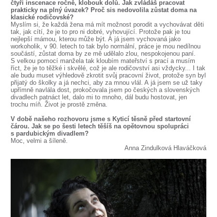
čtyři inscenace ročně, klobouk dolů. Jak zvládáš pracovat
prakticky na plný úvazek? Proč sis nedovolila zůstat doma na
klasické rodičovské?
Myslím si, že každá žena má mít možnost porodit a vychovávat děti
tak, jak cítí, že je to pro ni dobré, vyhovující. Protože pak je tou
nejlepší mámou, kterou může být. A já jsem vychovaná jako
workoholik, v 90. letech to tak bylo normální, práce je mou nedílnou
součástí, zůstat doma by ze mě udělalo zlou, nespokojenou paní.
S velkou pomocí manžela tak kloubím mateřství s prací a musím
říct, že je to těžké i skvělé, což je ale rodičovství asi vždycky... I tak
ale budu muset výhledově zkrotit svůj pracovní život, protože syn byl
přijatý do školky a já nechci, aby za mnou vlál. A já jsem se už taky
upřímně navlála dost, prokočovala jsem po českých a slovenských
divadlech patnáct let, dalo mi to mnoho, dál budu hostovat, jen
trochu míň. Život je prostě změna.
V době našeho rozhovoru jsme s Kyticí těsně před startovní
čárou. Jak se po šesti letech těšíš na opětovnou spolupráci
s pardubickým divadlem?
Moc, velmi a šíleně.
Anna Zindulková Hlaváčková