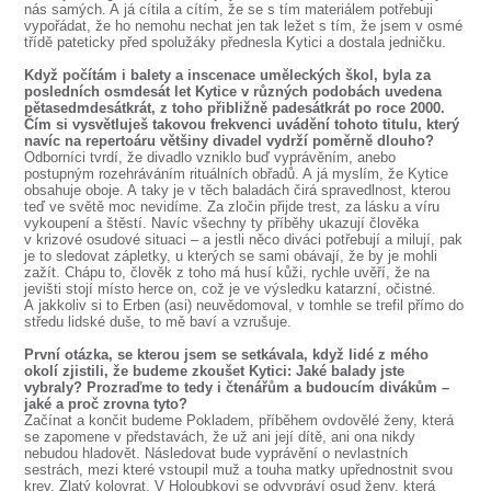
nás samých. A já cítila a cítím, že se s tím materiálem potřebuji
vypořádat, že ho nemohu nechat jen tak ležet s tím, že jsem v osmé
třídě pateticky před spolužáky přednesla Kytici a dostala jedničku.
Když počítám i balety a inscenace uměleckých škol, byla za
posledních osmdesát let Kytice v různých podobách uvedena
pětasedmdesátkrát, z toho přibližně padesátkrát po roce 2000.
Čím si vysvětluješ takovou frekvenci uvádění tohoto titulu, který
navíc na repertoáru většiny divadel vydrží poměrně dlouho?
Odborníci tvrdí, že divadlo vzniklo buď vyprávěním, anebo
postupným rozehráváním rituálních obřadů. A já myslím, že Kytice
obsahuje oboje. A taky je v těch baladách čirá spravedlnost, kterou
teď ve světě moc nevidíme. Za zločin přijde trest, za lásku a víru
vykoupení a štěstí. Navíc všechny ty příběhy ukazují člověka
v krizové osudové situaci – a jestli něco diváci potřebují a milují, pak
je to sledovat zápletky, u kterých se sami obávají, že by je mohli
zažít. Chápu to, člověk z toho má husí kůži, rychle uvěří, že na
jevišti stojí místo herce on, což je ve výsledku katarzní, očistné.
A jakkoliv si to Erben (asi) neuvědomoval, v tomhle se trefil přímo do
středu lidské duše, to mě baví a vzrušuje.
První otázka, se kterou jsem se setkávala, když lidé z mého
okolí zjistili, že budeme zkoušet Kytici: Jaké balady jste
vybraly? Prozraďme to tedy i čtenářům a budoucím divákům –
jaké a proč zrovna tyto?
Začínat a končit budeme Pokladem, příběhem ovdovělé ženy, která
se zapomene v představách, že už ani její dítě, ani ona nikdy
nebudou hladovět. Následovat bude vyprávění o nevlastních
sestrách, mezi které vstoupil muž a touha matky upřednostnit svou
krev, Zlatý kolovrat. V Holoubkovi se odvypráví osud ženy, která