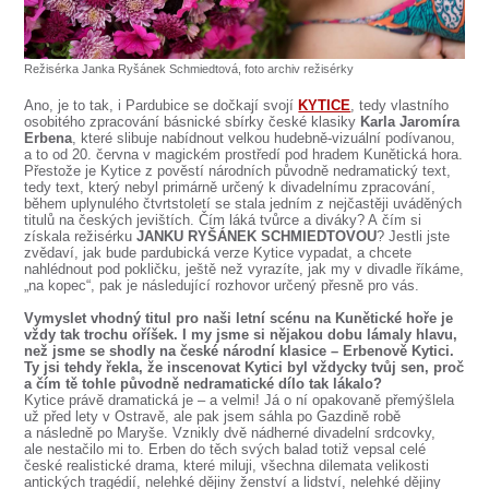
SOUBOR
DÁLE NABÍZÍME
Režisérka Janka Ryšánek Schmiedtová, foto archiv režisérky
Ano, je to tak, i Pardubice se dočkají svojí
KYTICE
, tedy vlastního
osobitého zpracování básnické sbírky české klasiky
Karla Jaromíra
Erbena
, které slibuje nabídnout velkou hudebně-vizuální podívanou,
a to od 20. června v magickém prostředí pod hradem Kunětická hora.
Přestože je Kytice z pověstí národních původně nedramatický text,
tedy text, který nebyl primárně určený k divadelnímu zpracování,
během uplynulého čtvrtstoletí se stala jedním z nejčastěji uváděných
titulů na českých jevištích. Čím láká tvůrce a diváky? A čím si
získala režisérku
JANKU RYŠÁNEK SCHMIEDTOVOU
? Jestli jste
zvědaví, jak bude pardubická verze Kytice vypadat, a chcete
nahlédnout pod pokličku, ještě než vyrazíte, jak my v divadle říkáme,
„na kopec“, pak je následující rozhovor určený přesně pro vás.
Vymyslet vhodný titul pro naši letní scénu na Kunětické hoře je
vždy tak trochu oříšek. I my jsme si nějakou dobu lámaly hlavu,
než jsme se shodly na české národní klasice – Erbenově Kytici.
Ty jsi tehdy řekla, že inscenovat Kytici byl vždycky tvůj sen, proč
a čím tě tohle původně nedramatické dílo tak lákalo?
Kytice právě dramatická je – a velmi! Já o ní opakovaně přemýšlela
už před lety v Ostravě, ale pak jsem sáhla po Gazdině robě
a následně po Maryše. Vznikly dvě nádherné divadelní srdcovky,
ale nestačilo mi to. Erben do těch svých balad totiž vepsal celé
české realistické drama, které miluji, všechna dilemata velikosti
antických tragédií, nelehké dějiny ženství a lidství, nelehké dějiny