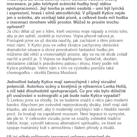
inscenace, je jako tvůrkyně scénické hudby tvojí stálou
spolupracovnicí. Její tvorba je velmi osobitá – umí být lyrická
i expresivní, hravá i silně atmosférická. V případě Kytice nejde
jen o scéniku, ale vznikají také písně, a celkově bude mít hudba
v inscenaci mnohem větší prostor. Můžeš to prosím trochu
upřesnit?
Já chci dělat už jen s lidmi, kteří vezmou moje nápady a místo toho,
aby je jen splnili, osobitě je rozvinou. Vojna přesně taková je.
Postupně jsme se už docela naučily, jak zacházet s těmi jiskrami
mezi námi. V Kytici jsou ve velké zkratce zachyceny obrovské
dramatické situace a skrze provokativní fantaskní hudbu jim
můžeme dát větší a vrstevnatější prostor, aby se na ně divák zvládl
nacítit a prožít je. S Vojnou se doplňujeme. Společně, doufám,
obstaráme základ k pravdivému patosu i étosu, který podle mě
Kytice potřebuje. Velmi nám s tím ve výsledku pomůže také
choreografka – skvělá Denisa Musilová.
Jednotlivé balady Kytice mají samozřejmě i silný vizuální
potenciál. Autorkou scény a kostýmů je výtvarnice Lenka Hollá,
s níž také dlouhodobě spolupracuješ. Co pro vás bylo důležité
při uvažování o scénografii a jak bude naše Kytice vypadat?
S Lenkou jsme se shodly, že se budeme snažit o něco jako moderní
baroko. Abychom jen svévolně neprovokovaly diváky, kteří mají rádi
klasiku, ale zároveň, aby ti moderněji smýšlející lidé v hledišti neměli
pocit, že koukají na zaprášené muzeum. Není legrace to vymyslet,
ale jde to. V celkovém vizuálu jsme se snažily zohlednit tradiční
folklór, kroje, vytvořit takovou alternativní spiritualitu, ve které se
spojuje mariánský kult s atmosférou i řádem přírody a rituálů.
Už jsi někdy režírovala inscenaci určenou primárně do