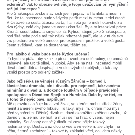
exteriéru? Jak to obecně ovlivňuje tvoje uvažování při vymýšlení
režijní koncepce?
Pro Shakespearovské slavnosti jsem připravila Hamleta a musím
říct, že ta inscenace bude vždycky patřit mezi ty mému srdci drahé.
V Ostravě se sešla úžasná parta, Hamleta jsme měli hotového za
dva týdny, celé dny jsme ve vedru zkoušeli. Byla to intenzivní práce.
Klidná, soustředěná a smysluplná. Kytice, stejně jako Shakespeare,
pod širé nebe podle mě tak nějak přirozeně patří, ale je v ní daleko
víc prostoru pro velké emoce, pro expresivní prožitek a velká gesta.
Jsem zvědavá, kam se dostaneme, těším se.
Pro jakého diváka bude naše Kytice určena?
Já bych si přála, aby vzniklo představení pro celé rodiny, ne primárně
zábavné, ale určitě silné, hluboké. Aby se na naši inscenaci mohli
dívat starší děti a dospívající vedle svých dospělých, a tak aby
vznikl prostor pro sdílený zážitek.
Jako režisérka se věnuješ různým žánrům – komedii,
klasickému dramatu, ale i divadlu pro nejmenší, takzvanému
miminímu divadlu, a dokonce loutkám v případě pravidelné
spolupráce s Divadlem Spejbla a Hurvínka. Dalo by se říct, co
z toho tě nejvíc baví, naplňuje?
Mě opravdu naplňuje kreativní život, ve kterém mohu střídat žánry,
měnit zaměření svého fokusu. To taky, myslím, chrání mou mysl
před vyhořením. Dětský divák mi dává okamžitou zpětnou vazbu, už
dávno vím, že mu lze hrát, a musí se mu hrát, o všem, nejen
pohádky. Současný dospělý divák mi zase přijde takový
nedomazlený. Dostává už dlouho vše a ve velkém, ale chybí mu
něha, šetrné zacházení – takové ty základní věci, co lidem někdy