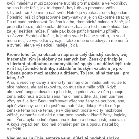
kvůli mladému muži zapomene truchlit pro manžela, a ve Vodníkovi
se zas bude řešit, jak to dopadá, když dívka propadne vášni
k bytosti, co žije mimo náš svět. Nutné je vypořádat se s legendární
Polednicí řešící přepracované ženy-matky a jejich úzkostné strachy.
Po ní bude následovat Dceřina kletba, dramatická balada o ženě, jež
propadla touze, otěhotněla, dítěte se zbavila a teď marně hledá, kdo
za její neštěstí může. Finále pak bude patřit krásnému příběhu
s názvem Svatební košile, kde víra svede boj se smrtí a, to snad
mohu říct, ve výsledku vyhraje. Takže mnoho osudových momentů
a zvratů, ale ve výsledku i naděje jít dál.
Kromě toho, že jsi obsadila naprosto celý dámský soubor, tvůj
inscenační tým je složený ze samých žen. Ženský princip je
s literární předlouhou neodmyslitelně spjatý – nejdůležitější role
v ní hrají ženské hrdinky, základním lidským vztahem je pro
Erbena pouto mezi matkou a dítětem. To jsou silná témata i pro
tebe, že?
Ano, a všechny dámy z mého týmu mají dítě mladší pěti let. Je to
sice náhoda, ale asi taková ta, co musela a měla přijít. Když
ale rovně funguje divadlo a jeho lidé, je jedno, zda v něm pracuje
žena nebo muž a zda ta žena má či nemá dítě. Já jsem upřímně
vždy toužila říct: Budu potřebovat všechny ženy ze souboru, ano,
úplně všechny, ano, i tu ještě na mateřské, děkuji. Podle mě je
ženské téma lidské téma, jen v dějinách prostě víc ty nezkrotné
vášně, nemanželské děti a smrt postihovaly v životě ženy, logicky
no… Žena byla hodně připoutaná k domu a domácnosti, pečovala.
A když vypadl ten, kdo měl přinášet peníze a oporu, nastal boj
o přežití.
Vladivojna La Chia, autorka velmi důležité hudební složky