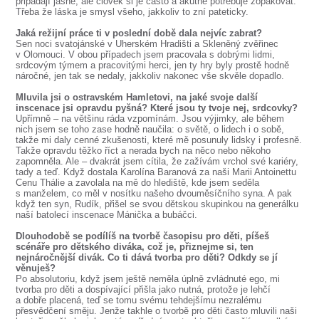
připadají jasné, ale člověk si je často a akutně potřebuje zopakovat.
Třeba že láska je smysl všeho, jakkoliv to zní pateticky.
Jaká režijní práce ti v poslední době dala nejvíc zabrat?
Sen noci svatojánské v Uherském Hradišti a Skleněný zvěřinec
v Olomouci. V obou případech jsem pracovala s dobrými lidmi,
srdcovým týmem a pracovitými herci, jen ty hry byly prostě hodně
náročné, jen tak se nedaly, jakkoliv nakonec vše skvěle dopadlo.
Mluvila jsi o ostravském Hamletovi, na jaké svoje další
inscenace jsi opravdu pyšná? Které jsou ty tvoje nej, srdcovky?
Upřímně – na většinu ráda vzpomínám. Jsou výjimky, ale během
nich jsem se toho zase hodně naučila: o světě, o lidech i o sobě,
takže mi daly cenné zkušenosti, které mě posunuly lidsky i profesně.
Takže opravdu těžko říct a nerada bych na něco nebo někoho
zapomněla. Ale – dvakrát jsem cítila, že zažívám vrchol své kariéry,
tady a teď. Když dostala Karolína Baranová za naši Marii Antoinettu
Cenu Thálie a zavolala na mě do hlediště, kde jsem seděla
s manželem, co měl v nosítku našeho dvouměsíčního syna. A pak
když ten syn, Rudík, přišel se svou dětskou skupinkou na generálku
naší batolecí inscenace Mánička a bubáčci.
Dlouhodobě se podílíš na tvorbě časopisu pro děti, píšeš
scénáře pro dětského diváka, což je, přiznejme si, ten
nejnáročnější divák. Co ti dává tvorba pro děti? Odkdy se jí
věnuješ?
Po absolutoriu, když jsem ještě neměla úplně zvládnuté ego, mi
tvorba pro děti a dospívající přišla jako nutná, protože je lehčí
a dobře placená, teď se tomu svému tehdejšímu nezralému
přesvědčení směju. Jenže takhle o tvorbě pro děti často mluvili naši