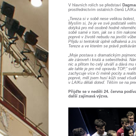
V hlavních rolích se představí
Dagmar
prostřednictvím ostatních členů LAIK
„Tereza si v sobě nese velikou bolest,
Myslím si, že je ve své podstatě velmi
dotýká pro mě osobně hodně niterného
sobě samé v tom, jak se s tím nakone
poprvé v životě nebudu na jevišti vůb
Přijdu si tentokrát úplně odhalená a zr
Tereze a ve kterém se právě potkává
„Moje postava s dramatickým pojmeno
ale zároveň i krutá a sebestředná. Ná
nic a přitom ho celý utváří a dává mu
ale tahle je pro mě opravdu TOP,“
svěř
zachycuje více či méně pocity a realit
poprvé, měl jsem husí kůži snad všude
v LAIKu dělali doteď. Těším se na pr
Přijďte se v neděli 24. června podí
další zajímavá výzva.