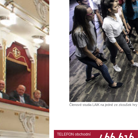
Členové studia LAIK na jedné ze zkoušek hry 
466 616
TELEFON obchodní