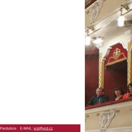
2 Pardubice E-MAIL:
vcd@vcd.cz