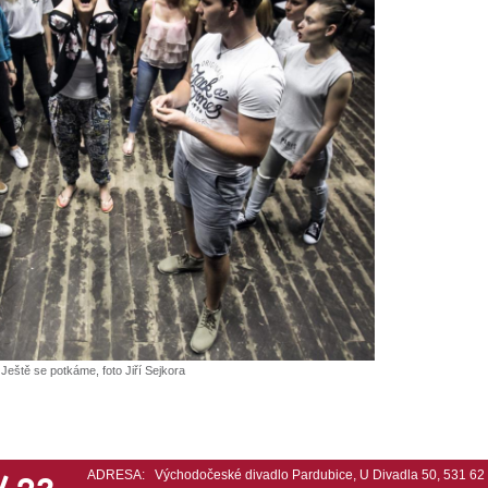
Ještě se potkáme, foto Jiří Sejkora
 432
ADRESA:
Východočeské divadlo Pardubice, U Divadla 50, 531 6