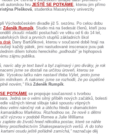
šeli autorskou hru
JEŠTĚ SE POTKÁME
, kterou jim přímo
ristýna Plešková
, studentka Masarykovy univerzity
při Východočeském divadle již 5. sezónu. Po celou dobu
ec
Zdeněk Rumpík
. Studio má na šedesát členů, kteří jsou
pondělí zkouší mladší posluchači ve věku od 6 do 14 let,
 mateřských škol a prvních stupňů základních škol
a drak
Dany Bartůňkové, kterou v současné době hrají na
koušejí každý pátek, jimi nastudované inscenace jsou pak
ledním dílem tohoto hereckého „podhoubí“ je hiphopová
lkému zájmu publika.
, navíc aby je text bavil a byl zajímavý i pro diváky, je rok
nacemi jsme se dostali na určitou úroveň, kterou se
ále. Vysokou laťku nám nastavil třeba Výlet, proto jsme
ším milníkem. A nakonec jsme se rozhodli, že po úspěšné
úplně novém,“
říká
Zdeněk Rumpík
.
 SE POTKÁME
se propojuje současnost s tvorbou
ra. Jedná se o velmi silný příběh nových začátků, bolesti
edle vážných témat slibuje také spoustu vtipných
ebou velmi náročný rok a útěchu hledá v dramatickém
u kamarádkou Markétou. Rozhodnou se, že nově s dětmi
začít výzvou v podobě Romea a Julie Williama
zaplete do životů hned několika postav, které se náhle
oblémy prostřednictvím Shakespearových veršů. A do toho
 kartami osudu ještě pořádně zamíchá,“
naznačuje děj