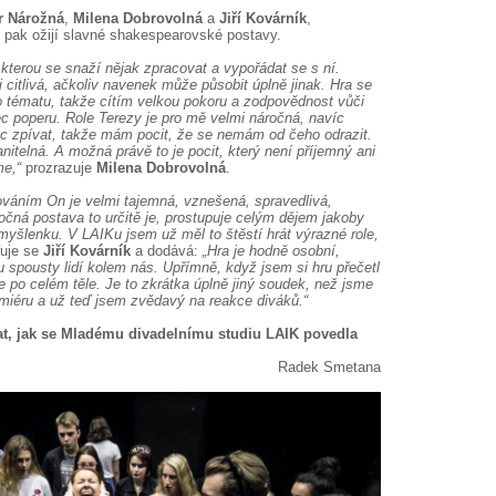
 Nárožná
,
Milena Dobrovolná
a
Jiří Kovárník
,
u pak ožijí slavné shakespearovské postavy.
 kterou se snaží nějak zpracovat a vypořádat se s ní.
 citlivá, ačkoliv navenek může působit úplně jinak. Hra se
 tématu, takže cítím velkou pokoru a zodpovědnost vůči
c poperu. Role Terezy je pro mě velmi náročná, navíc
ec zpívat, takže mám pocit, že se nemám od čeho odrazit.
anitelná. A možná právě to je pocit, který není příjemný ani
me,“
prozrazuje
Milena Dobrovolná
.
váním On je velmi tajemná, vznešená, spravedlivá,
ročná postava to určitě je, prostupuje celým dějem jakoby
 myšlenku. V LAIKu jsem už měl to štěstí hrát výrazné role,
uje se
Jiří Kovárník
a dodává:
„Hra je hodně osobní,
u spousty lidí kolem nás. Upřímně, když jsem si hru přečetl
 po celém těle. Je to zkrátka úplně jiný soudek, než jsme
emiéru a už teď jsem zvědavý na reakce diváků.“
vat, jak se Mladému divadelnímu studiu LAIK povedla
Radek Smetana