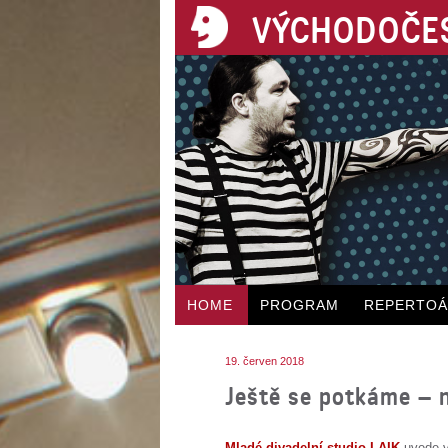
VÝCHODOČES
HOME
PROGRAM
REPERTO
19. červen 2018
Ještě se potkáme – 
Mladé divadelní studio LAIK
uvede v