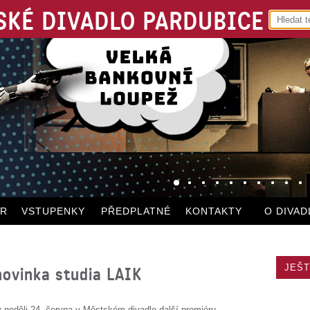
KÉ DIVADLO PARDUBICE
ÁR
VSTUPENKY
PŘEDPLATNÉ
KONTAKTY
O DIVAD
JEŠT
novinka studia LAIK
 neděli 24. června v Městském divadle další premiéru –