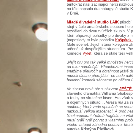
tentokrát naši začínající herci nazkou
na tělo napsala dramaturgyně studia
K
v Brně.
Mladé divadelní studio LAIK
působí 
stojí v čele amatérského souboru her
rozděleni do dvou tvůrčích skupin. V 
kteří připravují pohádky pro diváky z
(naposledy to byla pohádka
Kašpárek 
Malé scéně). Jejich starší kolegové z
určené už dospělejším studentům. Pos
komedie
Výlet
, která se stále těší ve
„Najít hru pro tak velké množství herců
od roku náročnější. Předchozími insce
snažíme překročit a dotáhnout ještě d
museli dlouho přemýšlet, co bude dal
hudební komedii sáhneme po něčem 
Ve zbrusu nové hře s názvem
JEŠTĚ
slavného dramatika Williama Shakespea
a touhy po skutečné lásce. Hra však v
a dojemných situací.
„Tereza má za s
souboru, který vede společně se svo
nazkouší velkou inscenaci. A proč ne
Shakespeara? Známá tragédie se však 
musí tváří tvář porvat s vlastními pr
všeho vstoupí záhadná postava, která
autorka
Kristýna Plešková
.