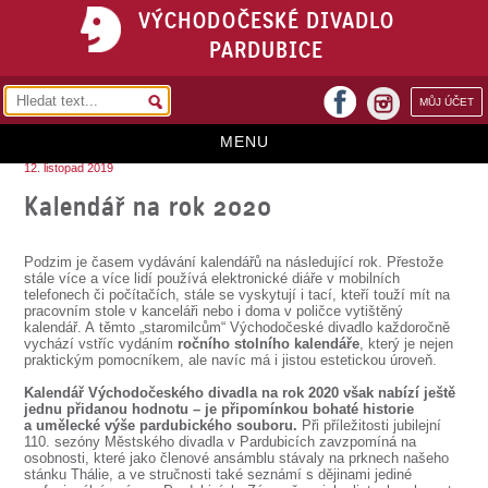
VÝCHODOČESKÉ DIVADLO
PARDUBICE
facebook
MŮJ ÚČET
instagram
MENU
12. listopad 2019
HOME
Kalendář na rok 2020
PROGRAM
Podzim je časem vydávání kalendářů na následující rok. Přestože
REPERTOÁR
stále více a více lidí používá elektronické diáře v mobilních
telefonech či počítačích, stále se vyskytují i tací, kteří touží mít na
pracovním stole v kanceláři nebo i doma v poličce vytištěný
VSTUPENKY
kalendář. A těmto „staromilcům“ Východočeské divadlo každoročně
vychází vstříc vydáním
ročního stolního kalendáře
, který je nejen
PŘEDPLATNÉ
praktickým pomocníkem, ale navíc má i jistou estetickou úroveň.
Kalendář Východočeského divadla na rok 2020 však nabízí ještě
KONTAKTY
jednu přidanou hodnotu – je připomínkou bohaté historie
a umělecké výše pardubického souboru.
Při příležitosti jubilejní
110. sezóny Městského divadla v Pardubicích zavzpomíná na
O DIVADLE
osobnosti, které jako členové ansámblu stávaly na prknech našeho
stánku Thálie, a ve stručnosti také seznámí s dějinami jediné