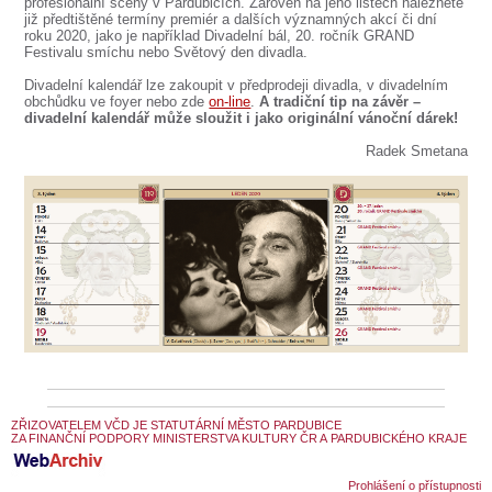
SOUBOR
profesionální scény v Pardubicích. Zároveň na jeho listech naleznete
již předtištěné termíny premiér a dalších významných akcí či dní
roku 2020, jako je například Divadelní bál, 20. ročník GRAND
DÁLE NABÍZÍME
Festivalu smíchu nebo Světový den divadla.
Divadelní kalendář lze zakoupit v předprodeji divadla, v divadelním
obchůdku ve foyer nebo zde
on-line
.
A tradiční tip na závěr –
divadelní kalendář může sloužit i jako originální vánoční dárek!
Radek Smetana
ZŘIZOVATELEM VČD JE STATUTÁRNÍ MĚSTO PARDUBICE
ZA FINANČNÍ PODPORY MINISTERSTVA KULTURY ČR A PARDUBICKÉHO KRAJE
Prohlášení o přístupnosti