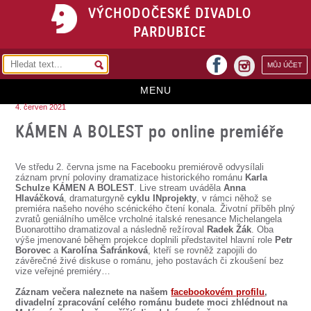
VÝCHODOČESKÉ DIVADLO
PARDUBICE
facebook
MŮJ ÚČET
instagram
MENU
4. červen 2021
HOME
KÁMEN A BOLEST po online premiéře
PROGRAM
Ve středu 2. června jsme na Facebooku premiérově odvysílali
REPERTOÁR
záznam první poloviny dramatizace historického románu
Karla
Schulze KÁMEN A BOLEST
. Live stream uváděla
Anna
Hlaváčková
, dramaturgyně
cyklu INprojekty
, v rámci něhož se
VSTUPENKY
premiéra našeho nového scénického čtení konala. Životní příběh plný
zvratů geniálního umělce vrcholné italské renesance Michelangela
PŘEDPLATNÉ
Buonarottiho dramatizoval a následně režíroval
Radek Žák
. Oba
výše jmenované během projekce doplnili představitel hlavní role
Petr
Borovec
a
Karolína Šafránková
, kteří se rovněž zapojili do
KONTAKTY
závěrečné živé diskuse o románu, jeho postavách či zkoušení bez
vize veřejné premiéry…
O DIVADLE
Záznam večera naleznete na našem
facebookovém profilu
,
divadelní zpracování celého románu budete moci zhlédnout na