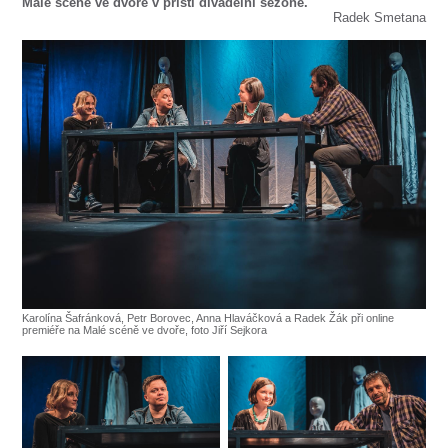
SOUBOR
Malé scéně ve dvoře v příští divadelní sezóně.
Radek Smetana
DÁLE NABÍZÍME
Karolína Šafránková, Petr Borovec, Anna Hlaváčková a Radek Žák při online
premiéře na Malé scéně ve dvoře, foto Jiří Sejkora