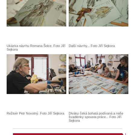
Ukázka návrhu Romana Šolce. Foto Jiří
Další návrhy... Foto Jiří Sejkora
Sejkora
Režisér Petr Novotný. Foto Jiří Sejkora
Diváky čeká bohatá podívaná a naše
švadlenky spousta práce... Foto Jiří
Sejkora