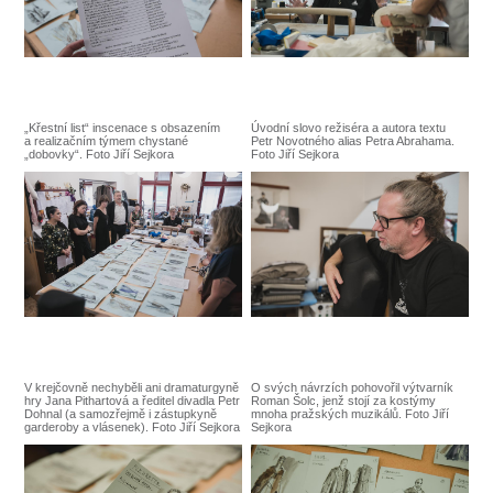
SOUBOR
DÁLE NABÍZÍME
„Křestní list“ inscenace s obsazením
Úvodní slovo režiséra a autora textu
a realizačním týmem chystané
Petr Novotného alias Petra Abrahama.
„dobovky“. Foto Jiří Sejkora
Foto Jiří Sejkora
V krejčovně nechyběli ani dramaturgyně
O svých návrzích pohovořil výtvarník
hry Jana Pithartová a ředitel divadla Petr
Roman Šolc, jenž stojí za kostýmy
Dohnal (a samozřejmě i zástupkyně
mnoha pražských muzikálů. Foto Jiří
garderoby a vlásenek). Foto Jiří Sejkora
Sejkora