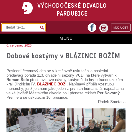
VÝCHODOČESKÉ DIVADLO
PARDUBICE
facebook
MŮJ ÚČET
instagram
MENU
6. červenec 2023
HOME
Dobové kostýmy v BLÁZINCI BOŽÍM
PROGRAM
Poslední červnový den se v krejčovně uskutečnila poslední
REPERTOÁR
předávací porada 113. divadelní sezóny VČD, na které výtvarník
Roman Šolc
představil své návrhy kostýmů do hry o francouzském
králi Jindřichu IV.
BLÁZINEC BOŽÍ
. Napínavý příběh vzestupu
VSTUPENKY
monarchy, jenž je znám jako jeden z prvních humanistů, napsal a na
velké jeviště Městského divadla ho i přenese režisér
Per Novotný
.
PŘEDPLATNÉ
Premiéra se uskuteční 16. prosince.
Radek Smetana
KONTAKTY
O DIVADLE