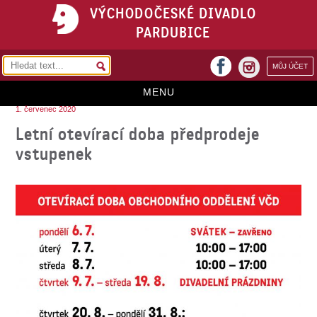
VÝCHODOČESKÉ DIVADLO
PARDUBICE
facebook
MŮJ ÚČET
instagram
MENU
1. červenec 2020
HOME
Letní otevírací doba předprodeje
vstupenek
PROGRAM
REPERTOÁR
VSTUPENKY
PŘEDPLATNÉ
KONTAKTY
O DIVADLE