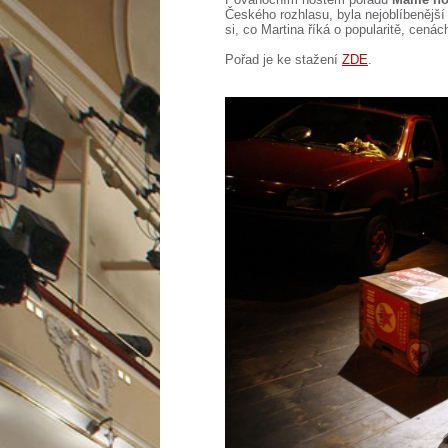
Českého rozhlasu, byla nejoblíbenějš
si, co Martina říká o popularitě, cenách
Pořad je ke stažení
ZDE
.