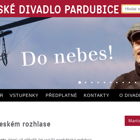
KÉ DIVADLO PARDUBICE
ÁR
VSTUPENKY
PŘEDPLATNÉ
KONTAKTY
O DIVAD
Marti
Českém rozhlase
sty
, který už několik let vysílá pardubická redakce