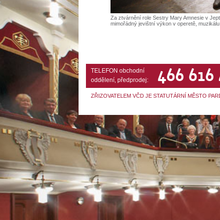
Za ztvárnění role Sestry Mary Amnesie v Jept
mimořádný jevištní výkon v operetě, muzikálu
466 616
TELEFON obchodní
oddělení, předprodej:
ZŘIZOVATELEM VČD JE STATUTÁRNÍ MĚSTO PAR