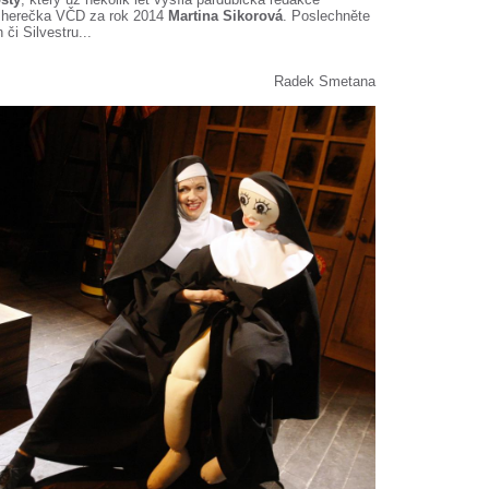
í herečka VČD za rok 2014
Martina Sikorová
. Poslechněte
 či Silvestru...
Radek Smetana