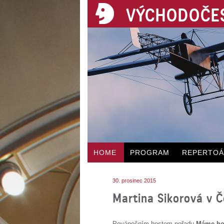
VÝCHODOČES
HOME
PROGRAM
REPERTO
30. prosinec 2015
Martina Sikorová v 
Povánočním hostem pořadu
Máme ho