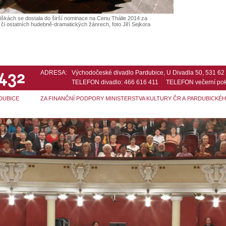
iškách se dostala do širší nominace na Cenu Thálie 2014 za
 či ostatních hudebně-dramatických žánrech, foto Jiří Sejkora
 432
ADRESA:
Východočeské divadlo Pardubice, U Divadla 50, 531 6
TELEFON divadlo: 466 616 411 TELEFON večerní pok
DUBICE
ZA FINANČNÍ PODPORY MINISTERSTVA KULTURY ČR A PARDUBICKÉ