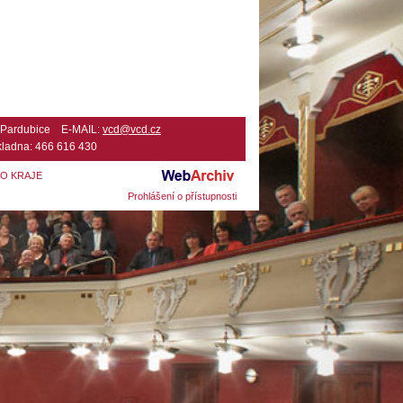
2 Pardubice E-MAIL:
vcd@vcd.cz
ladna: 466 616 430
HO KRAJE
Prohlášení o přístupnosti