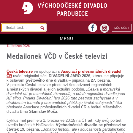
VÝCHODOČESKÉ DIVADLO
PARDUBICE
facebook
MŮJ ÚČET
instagram
MENU
11. březen 2026
HOME
Medailonek VČD v České televizi
PROGRAM
Česká televize
ve spolupráci s
Asociací profesionálních divadel
REPERTOÁR
ČR
uvádí originální sérii
DIVADELNÍ JARO 2026
, kterou se připojuje
k oslavám
Světového dne divadla
– připadá na
27. března
.
V projektu Česká televize představí šestadvacet regionálních
VSTUPENKY
a městských divadel a jejich aktuální podobu.
„Česká a moravská
divadelní síť je mimořádně různorodá, a právě regionální divadla jsou
PŘEDPLATNÉ
její silou. Projekt Divadelní jaro 2026 tuto pestrost zachycuje a v
atraktivním formátu ji srozumitelně přibližuje široké veřejnosti,“
říká
předseda Asociace profesionálních divadel ČR a ředitel Městského
KONTAKTY
divadla Brno
Stanislav Moša
.
Cyklus měl premiéru 1. března ve 20:15 na ČT art, kdy svůj portrét
O DIVADLE
uvedlo brněnské HaDivadlo.
Východočeské divadlo se představí ve
čtvrtek 19. března.
„Bohatou historií, ale i současností pardubického