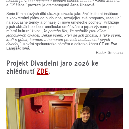
SOUBOR
divadla provedou nejmladší členové našeho souboru Eliška Jechová
a Jiří Hába,“
prozrazuje dramaturgyně
Jana Uherová
.
DÁLE NABÍZÍME
Série tříminutových dílů ukazuje divadla jako živé kulturní instituce
s konkrétními plány do budoucna, rozvíjející své programy, reagující
na současné trendy a přinášející nové umělecké podněty. Přibližuje
jejich aktuální podobu, umělecké směřování a jejich význam pro
místní kulturní život.
„Je potřeba říct, že scénáře jsou dílem
jednotlivých divadel. Děkuji všem, kteří se jich zhostili, a také všem,
kteří s grácií, šarmem a humorem provedli současností svých
divadel,“
uzavírá spoluautorka námětu a editorka žánru ČT art
Eva
Langšádlová
.
Radek Smetana
Projekt Divadelní jaro 2026 ke
zhlédnutí
ZDE
.