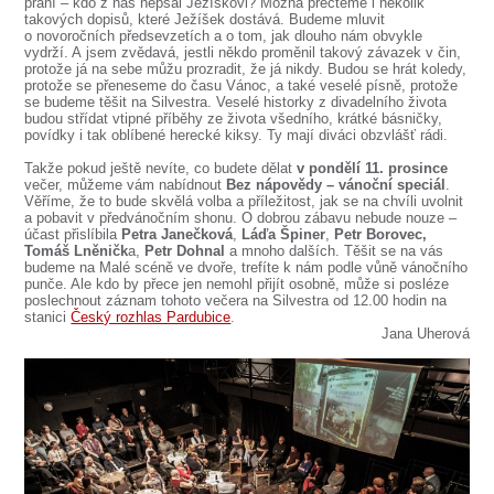
SOUBOR
přání – kdo z nás nepsal Ježíškovi? Možná přečteme i několik
takových dopisů, které Ježíšek dostává. Budeme mluvit
o novoročních předsevzetích a o tom, jak dlouho nám obvykle
DÁLE NABÍZÍME
vydrží. A jsem zvědavá, jestli někdo proměnil takový závazek v čin,
protože já na sebe můžu prozradit, že já nikdy. Budou se hrát koledy,
protože se přeneseme do času Vánoc, a také veselé písně, protože
se budeme těšit na Silvestra. Veselé historky z divadelního života
budou střídat vtipné příběhy ze života všedního, krátké básničky,
povídky i tak oblíbené herecké kiksy. Ty mají diváci obzvlášť rádi.
Takže pokud ještě nevíte, co budete dělat
v pondělí 11. prosince
večer, můžeme vám nabídnout
Bez nápovědy – vánoční speciál
.
Věříme, že to bude skvělá volba a příležitost, jak se na chvíli uvolnit
a pobavit v předvánočním shonu. O dobrou zábavu nebude nouze –
účast přislíbila
Petra Janečková
,
Láďa Špiner
,
Petr Borovec,
Tomáš Lněničk
a,
Petr Dohnal
a mnoho dalších. Těšit se na vás
budeme na Malé scéně ve dvoře, trefíte k nám podle vůně vánočního
punče. Ale kdo by přece jen nemohl přijít osobně, může si posléze
poslechnout záznam tohoto večera na Silvestra od 12.00 hodin na
stanici
Český rozhlas Pardubice
.
Jana Uherová