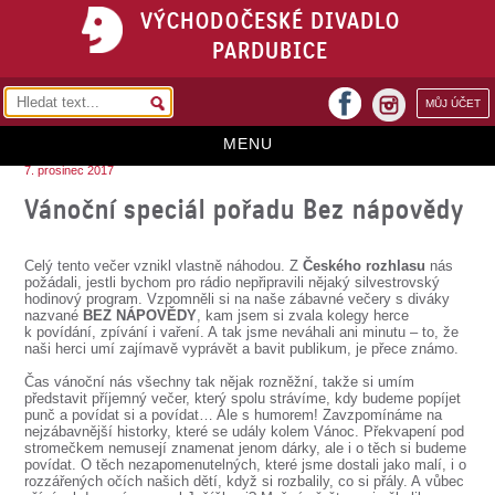
VÝCHODOČESKÉ DIVADLO
PARDUBICE
facebook
MŮJ ÚČET
instagram
MENU
7. prosinec 2017
HOME
Vánoční speciál pořadu Bez nápovědy
PROGRAM
Celý tento večer vznikl vlastně náhodou. Z
Českého rozhlasu
nás
REPERTOÁR
požádali, jestli bychom pro rádio nepřipravili nějaký silvestrovský
hodinový program. Vzpomněli si na naše zábavné večery s diváky
nazvané
BEZ NÁPOVĚDY
, kam jsem si zvala kolegy herce
VSTUPENKY
k povídání, zpívání i vaření. A tak jsme neváhali ani minutu – to, že
naši herci umí zajímavě vyprávět a bavit publikum, je přece známo.
PŘEDPLATNÉ
Čas vánoční nás všechny tak nějak rozněžní, takže si umím
představit příjemný večer, který spolu strávíme, kdy budeme popíjet
KONTAKTY
punč a povídat si a povídat… Ale s humorem! Zavzpomínáme na
nejzábavnější historky, které se udály kolem Vánoc. Překvapení pod
stromečkem nemusejí znamenat jenom dárky, ale i o těch si budeme
O DIVADLE
povídat. O těch nezapomenutelných, které jsme dostali jako malí, i o
rozzářených očích našich dětí, když si rozbalily, co si přály. A vůbec