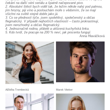
čekání na další sérii seriálu a špatně načepované pivo.
2. Absolutní štěstí bych viděl tak, že ležím někde nahý pod palmou,
jím hrozny, piji víno a poslouchám moře s vědomím, že se mají
všichni na světě stejně dobře jako já.
3. Co se předností týče, jsem spolehlivý, společenský a občas
flegmatický. V případě nejhorších vlastností – často prokrastinuji,
jsem nerozhodný a občas flegmatický.
4. Jednoznačně rodina, přátelé a uklizená kuchyňská linka.
5. Kdo tvrdí, že pracuje na 200 % neví, jak procenta fungují.
Anna Hlaváčková
Alžběta Trembecká
Marek Viteker