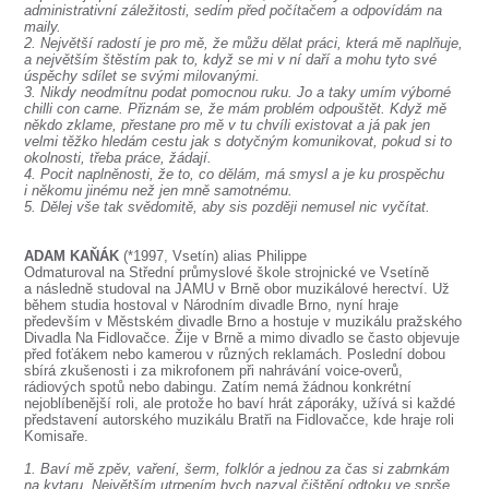
administrativní záležitosti, sedím před počítačem a odpovídám na
maily.
2. Největší radostí je pro mě, že můžu dělat práci, která mě naplňuje,
a největším štěstím pak to, když se mi v ní daří a mohu tyto své
úspěchy sdílet se svými milovanými.
3. Nikdy neodmítnu podat pomocnou ruku. Jo a taky umím výborné
chilli con carne. Přiznám se, že mám problém odpouštět. Když mě
někdo zklame, přestane pro mě v tu chvíli existovat a já pak jen
velmi těžko hledám cestu jak s dotyčným komunikovat, pokud si to
okolnosti, třeba práce, žádají.
4. Pocit naplněnosti, že to, co dělám, má smysl a je ku prospěchu
i někomu jinému než jen mně samotnému.
5. Dělej vše tak svědomitě, aby sis později nemusel nic vyčítat.
ADAM KAŇÁK
(*1997, Vsetín) alias Philippe
Odmaturoval na Střední průmyslové škole strojnické ve Vsetíně
a následně studoval na JAMU v Brně obor muzikálové herectví. Už
během studia hostoval v Národním divadle Brno, nyní hraje
především v Městském divadle Brno a hostuje v muzikálu pražského
Divadla Na Fidlovačce. Žije v Brně a mimo divadlo se často objevuje
před foťákem nebo kamerou v různých reklamách. Poslední dobou
sbírá zkušenosti i za mikrofonem při nahrávání voice-overů,
rádiových spotů nebo dabingu. Zatím nemá žádnou konkrétní
nejoblíbenější roli, ale protože ho baví hrát záporáky, užívá si každé
představení autorského muzikálu Bratři na Fidlovačce, kde hraje roli
Komisaře.
1. Baví mě zpěv, vaření, šerm, folklór a jednou za čas si zabrnkám
na kytaru. Největším utrpením bych nazval čištění odtoku ve sprše,