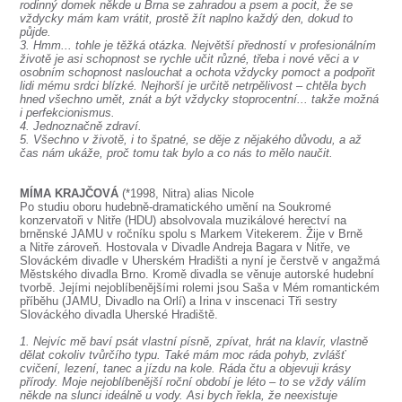
rodinný domek někde u Brna se zahradou a psem a pocit, že se
vždycky mám kam vrátit, prostě žít naplno každý den, dokud to
půjde.
3. Hmm... tohle je těžká otázka. Největší předností v profesionálním
životě je asi schopnost se rychle učit různé, třeba i nové věci a v
osobním schopnost naslouchat a ochota vždycky pomoct a podpořit
lidi mému srdci blízké. Nejhorší je určitě netrpělivost – chtěla bych
hned všechno umět, znát a být vždycky stoprocentní... takže možná
i perfekcionismus.
4. Jednoznačně zdraví.
5. Všechno v životě, i to špatné, se děje z nějakého důvodu, a až
čas nám ukáže, proč tomu tak bylo a co nás to mělo naučit.
MÍMA KRAJČOVÁ
(*1998, Nitra) alias Nicole
Po studiu oboru hudebně-dramatického umění na Soukromé
konzervatoři v Nitře (HDU) absolvovala muzikálové herectví na
brněnské JAMU v ročníku spolu s Markem Vitekerem. Žije v Brně
a Nitře zároveň. Hostovala v Divadle Andreja Bagara v Nitře, ve
Slováckém divadle v Uherském Hradišti a nyní je čerstvě v angažmá
Městského divadla Brno. Kromě divadla se věnuje autorské hudební
tvorbě. Jejími nejoblíbenějšími rolemi jsou Saša v Mém romantickém
příběhu (JAMU, Divadlo na Orlí) a Irina v inscenaci Tři sestry
Slováckého divadla Uherské Hradiště.
1. Nejvíc mě baví psát vlastní písně, zpívat, hrát na klavír, vlastně
dělat cokoliv tvůrčího typu. Také mám moc ráda pohyb, zvlášť
cvičení, lezení, tanec a jízdu na kole. Ráda čtu a objevuji krásy
přírody. Moje nejoblíbenější roční období je léto – to se vždy válím
někde na slunci ideálně u vody. Asi bych řekla, že neexistuje