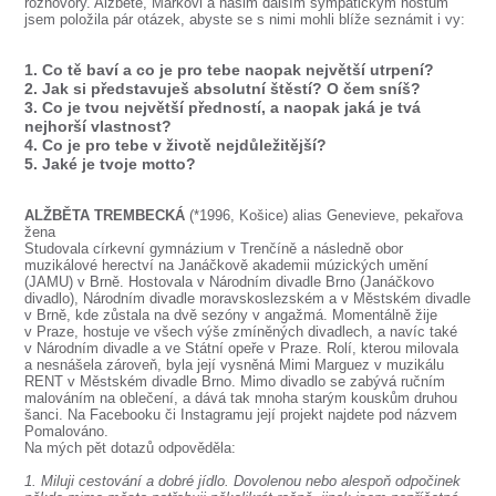
SOUBOR
rozhovory. Alžbětě, Markovi a našim dalším sympatickým hostům
jsem položila pár otázek, abyste se s nimi mohli blíže seznámit i vy:
DÁLE NABÍZÍME
1. Co tě baví a co je pro tebe naopak největší utrpení?
2. Jak si představuješ absolutní štěstí? O čem sníš?
3. Co je tvou největší předností, a naopak jaká je tvá
nejhorší vlastnost?
4. Co je pro tebe v životě nejdůležitější?
5. Jaké je tvoje motto?
ALŽBĚTA TREMBECKÁ
(*1996, Košice) alias Genevieve, pekařova
žena
Studovala církevní gymnázium v Trenčíně a následně obor
muzikálové herectví na Janáčkově akademii múzických umění
(JAMU) v Brně. Hostovala v Národním divadle Brno (Janáčkovo
divadlo), Národním divadle moravskoslezském a v Městském divadle
v Brně, kde zůstala na dvě sezóny v angažmá. Momentálně žije
v Praze, hostuje ve všech výše zmíněných divadlech, a navíc také
v Národním divadle a ve Státní opeře v Praze. Rolí, kterou milovala
a nesnášela zároveň, byla její vysněná Mimi Marguez v muzikálu
RENT v Městském divadle Brno. Mimo divadlo se zabývá ručním
malováním na oblečení, a dává tak mnoha starým kouskům druhou
šanci. Na Facebooku či Instagramu její projekt najdete pod názvem
Pomalováno.
Na mých pět dotazů odpověděla:
1. Miluji cestování a dobré jídlo. Dovolenou nebo alespoň odpočinek