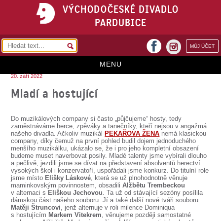
VÝCHODOČESKÉ DIVADLO
PARDUBICE
facebook
MŮJ ÚČET
instagram
MENU
20. září 2022
HOME
Mladí a hostující
PROGRAM
Do muzikálových company si často „půjčujeme“ hosty, tedy
REPERTOÁR
zaměstnáváme herce, zpěváky a tanečníky, kteří nejsou v angažmá
našeho divadla. Ačkoliv muzikál
PEKAŘOVA ŽENA
nemá klasickou
company, díky čemuž na první pohled budil dojem jednoduchého
VSTUPENKY
menšího muzikálku, ukázalo se, že i pro jeho kompletní obsazení
budeme muset naverbovat posily. Mladé talenty jsme vybírali dlouho
PŘEDPLATNÉ
a pečlivě, jezdili jsme se dívat na představení absolventů herectví
vysokých škol i konzervatoří, uspořádali jsme konkurz. Do titulní role
jsme místo
Elišky Láskové
, která se už plnohodnotně věnuje
KONTAKTY
maminkovským povinnostem, obsadili
Alžbětu Trembeckou
v alternaci s
Eliškou Jechovou
. Ta už od stávající sezóny posílila
dámskou část našeho souboru. Jí a také další nové tváři souboru
O DIVADLE
Matěji Štruncovi
, jenž alternuje v roli milence Dominiqua
s hostujícím
Markem Vitekrem
, věnujeme později samostatné