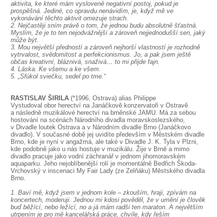
aktivita, ke které mám vysloveně negativní postoj, pokud je
prospěšná. Jediné, co opravdu nenávidím, je, když mě ve
vykonávání těchto aktivit omezuje strach.
2. Nejčastěji sním právě o tom, že jednou budu absolutně šťastná.
Myslím, že je to ten nejodvážnější a zároveň nejjednodušší sen, jaký
může být.
3. Mou největší předností a zároveň nejhorší vlastností je rozhodně
vytrvalost, svědomitost a perfekcionismus. Jo, a pak jsem ještě
občas kreativní, bláznivá, snaživá… to mi přijde fajn.
4. Láska. Ke všemu a ke všem.
5. „Sfúkol sviečku, sedel po tme.“
RASTISLAV ŠIRILA
(*1996, Ostrava) alias Philippe
Vystudoval obor herectví na Janáčkově konzervatoři v Ostravě
a následně muzikálové herectví na brněnské JAMU. Má za sebou
hostování na scénách Národního divadla moravskoslezského,
v Divadle loutek Ostrava a v Národním divadle Brno (Janáčkovo
divadlo). V současné době jej uvidíte především v Městském divadle
Brno, kde je nyní v angažmá, ale také v Divadle J. K. Tyla v Plzni,
kde podobně jako u nás hostuje v muzikálu. Žije v Brně a mimo
divadlo pracuje jako vodní záchranář v jednom jihomoravském
aquaparku. Jeho nejoblíbenější rolí je momentálně Bedřich Škoda-
Vrchovský v inscenaci My Fair Lady (ze Zelňáku) Městského divadla
Brno.
1. Baví mě, když jsem v jednom kole – zkouším, hraji, zpívám na
koncertech, moderuji. Jednou mi kdosi pověděl, že v umění je člověk
buď běžící, nebo ležící, no a já mám radši ten maraton. A největším
utrpením je pro mě kancelářská práce, chvíle, kdy řeším