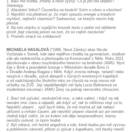
1. Baví mě tvorba, změny a nové výzvy. Co je pro mě utrpení?
Stereotyp.
2. Absolutní štěstí? Česnečka na horách! Sním o všem a všechno!
3. Největší má přednost je, že mám spoustu energie a kreativní
myšlení, nejhorší vlastnost? Sarkasmus, se kterým nevím kdy
přestat.
4. Na tuto otázku si vypůjčím kousek textu z jedné mé oblíbené
písně „bejt závislej jenom na tom, že se cejtim nezávisle“.
5. Proměn strach ve zvědavost!
MICHAELA HASALOVÁ
(*1995, Nové Zámky) alias Nicole
Vyrůstala v Seredi, kde také nejdříve chodila na gymnázium, studium
zde ale nedokončila a přestoupila na Konzervatoř v Nitře. Roku 2021
absolvovala v oboru muzikálového herectví na brněnské JAMU. Nyní
žije v Brně a pravidelně hostuje v Městském divadle Brno či
v Divadle Andreja Bagara v Nitře. Když zrovna nehraje, netančí nebo
nezpívá v divadle, zpívá alespoň v různých eventových kapelách
a od nadcházejícího školního roku se chystá na svoji novou roli
učitelky na ZUŠ. Její nejoblíbenější rolí byla Lucie Beltránová ve
studentské inscenaci JAMU Ženy na pokraji nervového zhroucení.
1. Baví mě zpívání, neskutečně moc, a také vaření, i když na něj
nemám moc času a nápadů, ale když už, tak to většinou stojí za to.
Největší utrpení... spíš bych řekla, že mě možná až tak nebaví
uklízení a mrhání časem, ale největší utrpení vlastně asi ani nemám.
Jedině když vidím, že se kolem mě děje nespravedlnost, kterou
nemůžu ovlivnit, to trpím hodně.
2. Být zdravá, mít hezké angažmá a role, které budou pro mě výzvou
a potěšením zároveň, přitom si zpívat s kapelkami, mít hezký menší