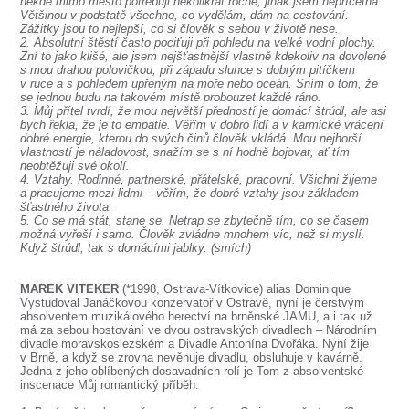
někde mimo město potřebuji několikrát ročně, jinak jsem nepříčetná.
Většinou v podstatě všechno, co vydělám, dám na cestování.
Zážitky jsou to nejlepší, co si člověk s sebou v životě nese.
2. Absolutní štěstí často pociťuji při pohledu na velké vodní plochy.
Zní to jako klišé, ale jsem nejšťastnější vlastně kdekoliv na dovolené
s mou drahou polovičkou, při západu slunce s dobrým pitíčkem
v ruce a s pohledem upřeným na moře nebo oceán. Sním o tom, že
se jednou budu na takovém místě probouzet každé ráno.
3. Můj přítel tvrdí, že mou největší předností je domácí štrúdl, ale asi
bych řekla, že je to empatie. Věřím v dobro lidí a v karmické vrácení
dobré energie, kterou do svých činů člověk vkládá. Mou nejhorší
vlastností je náladovost, snažím se s ní hodně bojovat, ať tím
neobtěžuji své okolí.
4. Vztahy. Rodinné, partnerské, přátelské, pracovní. Všichni žijeme
a pracujeme mezi lidmi – věřím, že dobré vztahy jsou základem
šťastného života.
5. Co se má stát, stane se. Netrap se zbytečně tím, co se časem
možná vyřeší i samo. Člověk zvládne mnohem víc, než si myslí.
Když štrúdl, tak s domácími jablky. (smích)
MAREK VITEKER
(*1998, Ostrava-Vítkovice) alias Dominique
Vystudoval Janáčkovou konzervatoř v Ostravě, nyní je čerstvým
absolventem muzikálového herectví na brněnské JAMU, a i tak už
má za sebou hostování ve dvou ostravských divadlech – Národním
divadle moravskoslezském a Divadle Antonína Dvořáka. Nyní žije
v Brně, a když se zrovna nevěnuje divadlu, obsluhuje v kavárně.
Jedna z jeho oblíbených dosavadních rolí je Tom z absolventské
inscenace Můj romantický příběh.