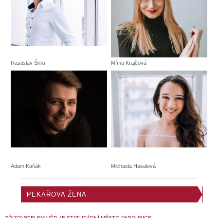
Rastislav Širila
Míma Krajčová
Adam Kaňák
Michaela Hasalová
PEKAŘOVA ŽENA