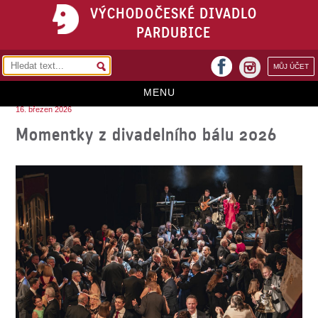
VÝCHODOČESKÉ DIVADLO
PARDUBICE
facebook
MŮJ ÚČET
instagram
MENU
16. březen 2026
HOME
Momentky z divadelního bálu 2026
PROGRAM
REPERTOÁR
VSTUPENKY
PŘEDPLATNÉ
KONTAKTY
O DIVADLE