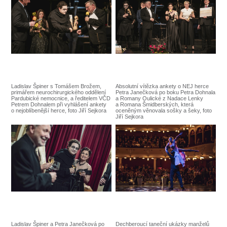
Ladislav Špiner s Tomášem Brožem,
Absolutní vítězka ankety o NEJ herce
primářem neurochirurgického oddělení
Petra Janečková po boku Petra Dohnala
Pardubické nemocnice, a ředitelem VČD
a Romany Oulické z Nadace Lenky
Petrem Dohnalem při vyhlášení ankety
a Romana Šmidberských, která
o nejoblíbenější herce, foto Jiří Sejkora
oceněným věnovala sošky a šeky, foto
Jiří Sejkora
Ladislav Špiner a Petra Janečková po
Dechberoucí taneční ukázky manželů