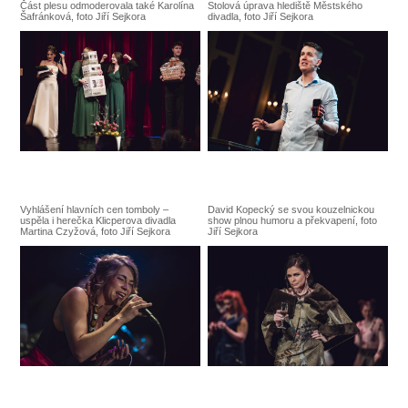
Část plesu odmoderovala také Karolína
Stolová úprava hlediště Městského
Šafránková, foto Jiří Sejkora
divadla, foto Jiří Sejkora
Vyhlášení hlavních cen tomboly –
David Kopecký se svou kouzelnickou
uspěla i herečka Klicperova divadla
show plnou humoru a překvapení, foto
Martina Czyžová, foto Jiří Sejkora
Jiří Sejkora