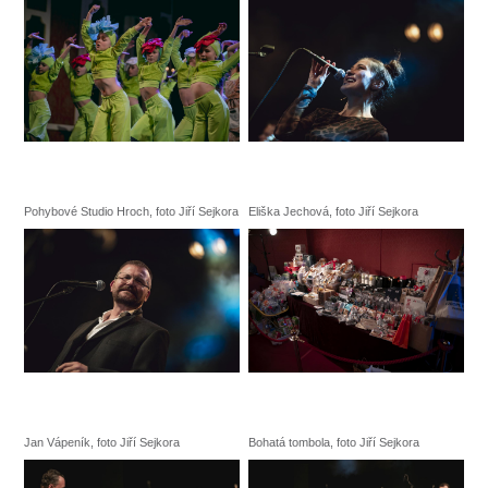
Pohybové Studio Hroch, foto Jiří Sejkora
Eliška Jechová, foto Jiří Sejkora
Jan Vápeník, foto Jiří Sejkora
Bohatá tombola, foto Jiří Sejkora