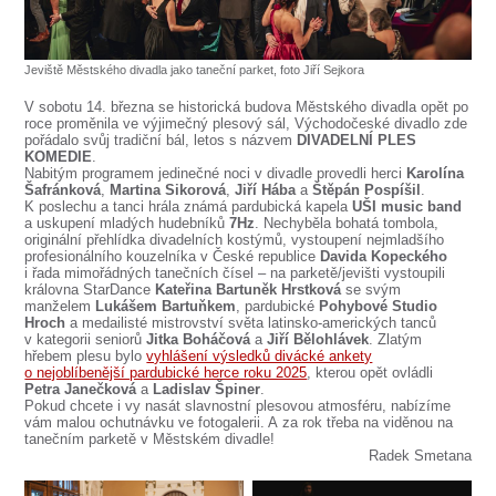
SOUBOR
DÁLE NABÍZÍME
Jeviště Městského divadla jako taneční parket, foto Jiří Sejkora
V sobotu 14. března se historická budova Městského divadla opět po
roce proměnila ve výjimečný plesový sál, Východočeské divadlo zde
pořádalo svůj tradiční bál, letos s názvem
DIVADELNÍ PLES
KOMEDIE
.
Nabitým programem jedinečné noci v divadle provedli herci
Karolína
Šafránková
,
Martina Sikorová
,
Jiří Hába
a
Štěpán Pospíšil
.
K poslechu a tanci hrála známá pardubická kapela
UŠI music band
a uskupení mladých hudebníků
7Hz
. Nechyběla bohatá tombola,
originální přehlídka divadelních kostýmů, vystoupení nejmladšího
profesionálního kouzelníka v České republice
Davida Kopeckého
i řada mimořádných tanečních čísel – na parketě/jevišti vystoupili
královna StarDance
Kateřina Bartuněk Hrstková
se svým
manželem
Lukášem Bartuňkem
, pardubické
Pohybové Studio
Hroch
a medailisté mistrovství světa latinsko-amerických tanců
v kategorii seniorů
Jitka Boháčová
a
Jiří Bělohlávek
. Zlatým
hřebem plesu bylo
vyhlášení výsledků divácké ankety
o nejoblíbenější pardubické herce roku 2025
, kterou opět ovládli
Petra Janečková
a
Ladislav Špiner
.
Pokud chcete i vy nasát slavnostní plesovou atmosféru, nabízíme
vám malou ochutnávku ve fotogalerii. A za rok třeba na viděnou na
tanečním parketě v Městském divadle!
Radek Smetana