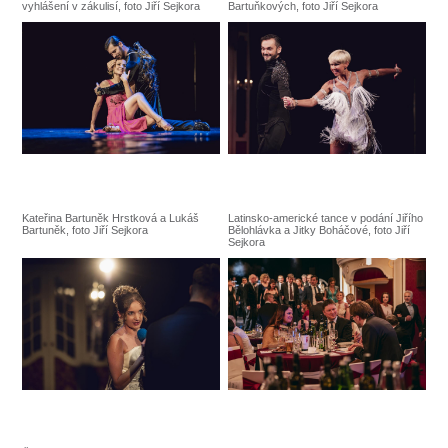
vyhlášení v zákulisí, foto Jiří Sejkora
Bartuňkových, foto Jiří Sejkora
Kateřina Bartuněk Hrstková a Lukáš
Latinsko-americké tance v podání Jiřího
Bartuněk, foto Jiří Sejkora
Bělohlávka a Jitky Boháčové, foto Jiří
Sejkora