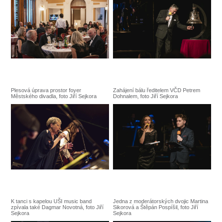
Plesová úprava prostor foyer
Zahájení bálu ředitelem VČD Petrem
Městského divadla, foto Jiří Sejkora
Dohnalem, foto Jiří Sejkora
K tanci s kapelou UŠI music band
Jedna z moderátorských dvojic Martina
zpívala také Dagmar Novotná, foto Jiří
Sikorová a Štěpán Pospíšil, foto Jiří
Sejkora
Sejkora