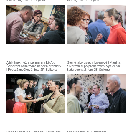
Mikulková, foto Jiří Sejkora
Martin, foto Jiří Sejkora
A jak jinak než s partnerem Láďou
Stejně jako ostatní kolegové i Martina
Špinerem oslavovala úspěch premiéry
Sikorová si po představení vyslechla
i Petra Janečková, foto Jiří Sejkora
řadu pochval, foto Jiří Sejkora