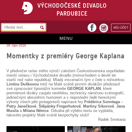
VÝCHODOČESKÉ DIVADLO
PARDUBICE
facebook
MŮJ ÚČET
instagram
MENU
28. říjen 2018
HOME
Momentky z premiéry George Kaplana
PROGRAM
V předvečer oslav stého výročí založení Československa uspořádalo
REPERTOÁR
menší oslavu i Východočeské divadlo (mimochodem o devět let
starší než naše republika). Mladý inscenační tým v čele s režisérkou
Lindou Duškovou
totiž na Malé scéně prvním divákům představil
VSTUPENKY
své zpracování špionážní komedie
GEORGE KAPLAN
, které
premiérové diváky zaujalo neotřelou, technicky náročnou scénografií,
PŘEDPLATNÉ
jedinečným absurdním humorem a v neposlední řadě hereckými
výkony všech pěti protagonistů napínavé hry
Frédérica Sonntaga
–
Petry Janečkové
,
Štěpánky Fingerhutové
,
Martiny Sikorové
,
Jana
KONTAKTY
Musila
a
Milana Němce
. Odvaha při výběru textu se vyplatila,
takovéto projekty Malé scéně bezpochyby sluší!
Radek Smetana
O DIVADLE