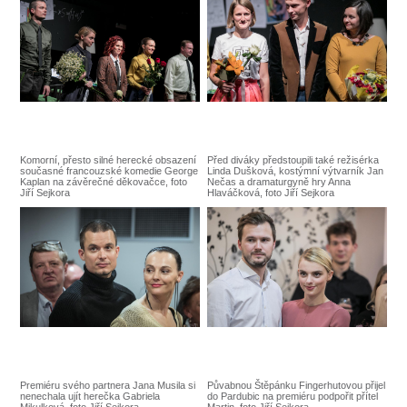
SOUBOR
DÁLE NABÍZÍME
Komorní, přesto silné herecké obsazení
Před diváky předstoupili také režisérka
současné francouzské komedie George
Linda Dušková, kostýmní výtvarník Jan
Kaplan na závěrečné děkovačce, foto
Nečas a dramaturgyně hry Anna
Jiří Sejkora
Hlaváčková, foto Jiří Sejkora
Premiéru svého partnera Jana Musila si
Půvabnou Štěpánku Fingerhutovou přijel
nenechala ujít herečka Gabriela
do Pardubic na premiéru podpořit přítel