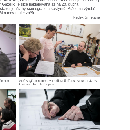
r Gazdík
, je sice naplánována až na 28. dubna,
edstaveny návrhy scénografie a kostýmů. Práce na výrobě
áška
tedy může začít…
Radek Smetana
tvrtek 1.
Aleš Valášek nejprve v krejčovně představil své návrhy
kostýmů, foto Jiří Sejkora