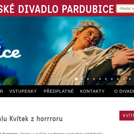
KÉ DIVADLO PARDUBICE
ÁR
VSTUPENKY
PŘEDPLATNÉ
KONTAKTY
O DIVAD
KVÍT
u Kvítek z horrroru
z horrroru
, kterou s naším souborem nastuduje pardubický