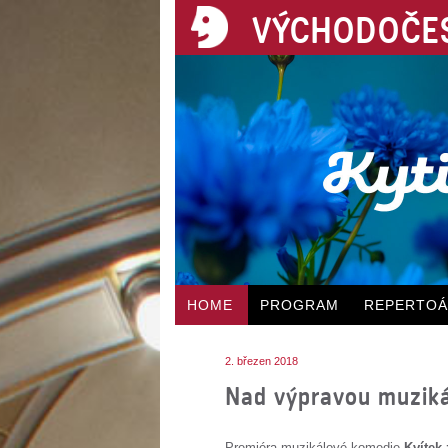
VÝCHODOČES
HOME
PROGRAM
REPERTO
2. březen 2018
Nad výpravou muzikál
Premiéra muzikálové komedie
Kvítek 