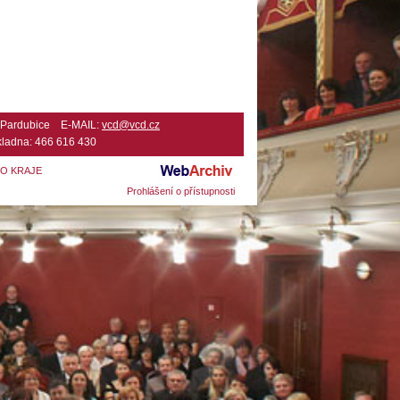
2 Pardubice E-MAIL:
vcd@vcd.cz
ladna: 466 616 430
HO KRAJE
Prohlášení o přístupnosti