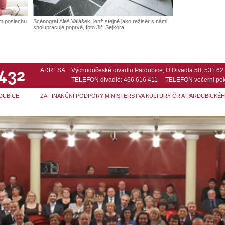
ém poslechu
Scénograf Aleš Valášek, jenž stejně jako režisér s námi
spolupracuje poprvé, foto Jiří Sejkora
 432
ADRESA:
Východočeské divadlo Pardubice, U Divadla 50, 531 6
TELEFON divadlo: 466 616 411 TELEFON večerní pok
DUBICE
ZA FINANČNÍ PODPORY MINISTERSTVA KULTURY ČR A PARDUBICKÉ