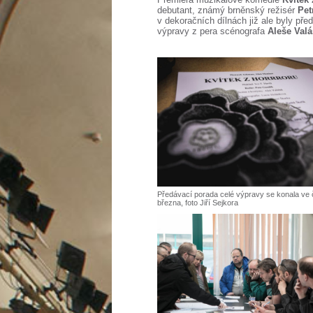
debutant, známý brněnský režisér
Pet
v dekoračních dílnách již ale byly př
výpravy z pera scénografa
Aleše Val
Předávací porada celé výpravy se konala ve č
března, foto Jiří Sejkora