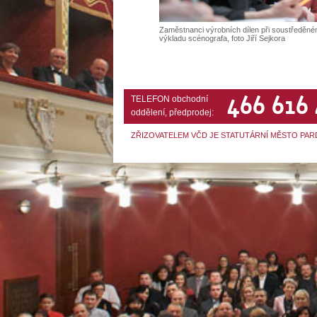
Zaměstnanci výrobních dílen při soustředěn
výkladu scénografa, foto Jiří Sejkora
466 616
TELEFON obchodní
oddělení, předprodej:
ZŘIZOVATELEM VČD JE STATUTÁRNÍ MĚSTO PAR