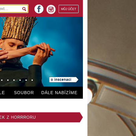
facebook
MŮJ ÚČET
instagram
LE
SOUBOR
DÁLE NABÍZÍME
EK Z HORRRORU