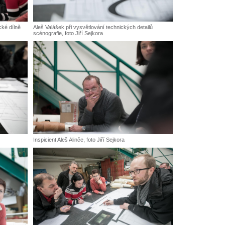
cké dílně
Aleš Valášek při vysvětlování technických detailů
scénografie, foto Jiří Sejkora
Inspicient Aleš Alinče, foto Jiří Sejkora