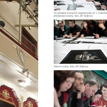
Po předání kostýmů následovalo už v čalouni
předávání scény, foto Jiří Sejkora
Návrh scény, foto Jiří Sejkora