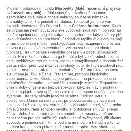
SOUBOR
V dalším pokračování cyklu
INprojekty (Malé inscenační projekty
DÁLE NABÍZÍME
světových novinek)
na Malé scéně ve dvoře opět po čase
zabrousíme do široké a bohaté nabídky současné německé
dramatiky, a to již v pondělí 28. dubna. Tentokrát jsme se vám
rozhodli představit dílo Olivera Klucka
Čekárna budoucnost
. Kluck
se vyznačuje nesmlouvavostí své výpovědi, radikálními pohledy na
dnešní společnost i originální dramatickou formou, když své hry píše
jako víceméně volnou hru hlasů. Jednotlivé repliky či dialogy nemají
přímo určené své mluvčí, postavy. Autor tedy rezignuje na přesnou
stavbu a ponechává inscenátorům velkou svobodu pro vlastní
tvořivost. Hra umožňuje i variabilní obsazení a počet účinkujících
herců. Pro režiséra a dramaturga to může být velká radost moci si
sami rozklíčovat text po svém, ale také komplikovaná a dobrodružná
cesta, neboť přes tuto možnost svobody autor do hry zakódoval řadu
indicií, kterými se i tak musejí nechat vést. Přitom hlavní postava
ale určená je. Tou je Daniel Putkammer, prototyp klasického
Jedermanna. Oliver Kluck na jeho příkladu – na příkladu jednoho
průměrného třicátníka – ve své hře zobrazuje zejména flegmatismus
dnešní doby či generaci bez perspektivy, když se hlavní postava
spokojí s přijetím své spíše pasivní role bezmocné součásti velkého
systému. Hra tedy obsahuje výrazné téma: Jedinec versus
společnost. Daniel se nechá vést po proudu života a vnucených
povinností až jakoby bez výraznějších vlastních emocí, vášní nebo
projevů touhy. Není schopen revolty, a to dokonce ani vůči svému
šéfovi. Jeho život je pro nás upozorněním, jak snadná a přitom
nebezpečná pro nás může být ztráta vlastní svébytnosti, čili vlastní
svobody a jedinečnosti. Příliš podléháme módním trendům a tomu,
co nám kdo seshora přikazuje, že musíme splnit. Bez vlastního