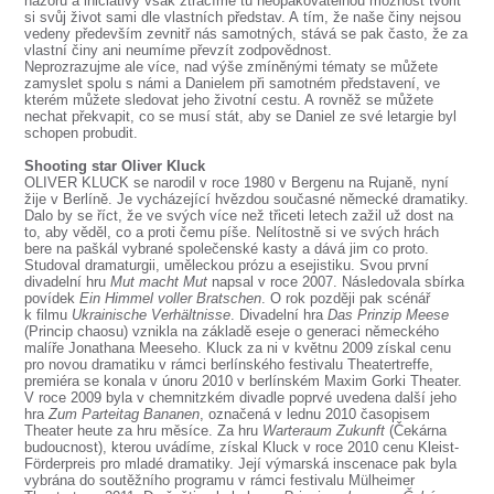
názoru a iniciativy však ztrácíme tu neopakovatelnou možnost tvořit
si svůj život sami dle vlastních představ. A tím, že naše činy nejsou
vedeny především zevnitř nás samotných, stává se pak často, že za
vlastní činy ani neumíme převzít zodpovědnost.
Neprozrazujme ale více, nad výše zmíněnými tématy se můžete
zamyslet spolu s námi a Danielem při samotném představení, ve
kterém můžete sledovat jeho životní cestu. A rovněž se můžete
nechat překvapit, co se musí stát, aby se Daniel ze své letargie byl
schopen probudit.
Shooting star Oliver Kluck
OLIVER KLUCK se narodil v roce 1980 v Bergenu na Rujaně, nyní
žije v Berlíně. Je vycházející hvězdou současné německé dramatiky.
Dalo by se říct, že ve svých více než třiceti letech zažil už dost na
to, aby věděl, co a proti čemu píše. Nelítostně si ve svých hrách
bere na paškál vybrané společenské kasty a dává jim co proto.
Studoval dramaturgii, uměleckou prózu a esejistiku. Svou první
divadelní hru
Mut macht Mut
napsal v roce 2007. Následovala sbírka
povídek
Ein Himmel voller Bratschen
. O rok později pak scénář
k filmu
Ukrainische Verhältnisse
. Divadelní hra
Das Prinzip Meese
(Princip chaosu) vznikla na základě eseje o generaci německého
malíře Jonathana Meeseho. Kluck za ni v květnu 2009 získal cenu
pro novou dramatiku v rámci berlínského festivalu Theatertreffe,
premiéra se konala v únoru 2010 v berlínském Maxim Gorki Theater.
V roce 2009 byla v chemnitzkém divadle poprvé uvedena další jeho
hra
Zum Parteitag Bananen
, označená v lednu 2010 časopisem
Theater heute za hru měsíce. Za hru
Warteraum Zukunft
(Čekárna
budoucnost), kterou uvádíme, získal Kluck v roce 2010 cenu Kleist-
Förderpreis pro mladé dramatiky. Její výmarská inscenace pak byla
vybrána do soutěžního programu v rámci festivalu Mülheimer