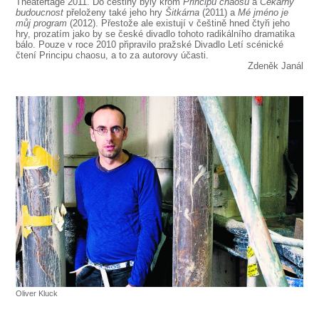
Theatertage 2011. Do češtiny byly krom
Principu chaosu
a
Čekárny
budoucnost
přeloženy také jeho hry
Šitkárna
(2011) a
Mé jméno je
můj program
(2012). Přestože ale existují v češtině hned čtyři jeho
hry, prozatím jako by se české divadlo tohoto radikálního dramatika
bálo. Pouze v roce 2010 připravilo pražské Divadlo Letí scénické
čtení Principu chaosu, a to za autorovy účasti.
Zdeněk Janál
Oliver Kluck