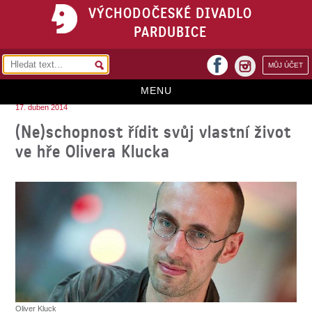
VÝCHODOČESKÉ DIVADLO
PARDUBICE
facebook
MŮJ ÚČET
instagram
MENU
17. duben 2014
HOME
(Ne)schopnost řídit svůj vlastní život
ve hře Olivera Klucka
PROGRAM
REPERTOÁR
VSTUPENKY
PŘEDPLATNÉ
KONTAKTY
O DIVADLE
Oliver Kluck