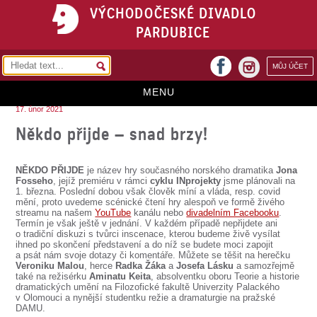
VÝCHODOČESKÉ DIVADLO
PARDUBICE
facebook
MŮJ ÚČET
instagram
MENU
17. únor 2021
HOME
Někdo přijde – snad brzy!
PROGRAM
NĚKDO PŘIJDE
je název hry současného norského dramatika
Jona
REPERTOÁR
Fosseho
, jejíž premiéru v rámci
cyklu INprojekty
jsme plánovali na
1. března. Poslední dobou však člověk míní a vláda, resp. covid
mění, proto uvedeme scénické čtení hry alespoň ve formě živého
VSTUPENKY
streamu na našem
YouTube
kanálu nebo
divadelním Facebooku
.
Termín je však ještě v jednání. V každém případě nepřijdete ani
PŘEDPLATNÉ
o tradiční diskuzi s tvůrci inscenace, kterou budeme živě vysílat
ihned po skončení představení a do níž se budete moci zapojit
a psát nám svoje dotazy či komentáře. Můžete se těšit na herečku
KONTAKTY
Veroniku Malou
, herce
Radka Žáka
a
Josefa Lásku
a samozřejmě
také na režisérku
Aminatu Keita
, absolventku oboru Teorie a historie
dramatických umění na Filozofické fakultě Univerzity Palackého
O DIVADLE
v Olomouci a nynější studentku režie a dramaturgie na pražské
DAMU.