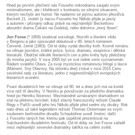
SOUBOR
Hned po prvním přečtení nás Fosseho mikrodrama zaujalo svým
minimalismem, ale i křehkostí v kontrastu se silnými situacemi,
DÁLE NABÍZÍME
kterým nechybí ani humor. Ne nadarmo se jejímu autorovi přezdívá
Beckett 21. století (v názvu Fosseho hry Někdo přijde je jasný
a autorem i přiznaný odkaz právě na nejznámější Beckettovo
absurdní drama Čekání na Godota), nebo dokonce „nový Ibsen“.
Jon Fosse
(* 1959) studoval sociologii, filozofii a literární vědu
v Bergenu a jako spisovatel debutoval v 80. letech románem
Červeně, černě (1983). Od té doby vydal desítky knih. Kromě románu
se věnuje povídce, krátké próze, lyrice, dramatu, esejistice i dětské
literatuře. Obdržel několik literárních cen a jeho knihy byly přeloženy
do mnoha jazyků. V roce 2005 byl ve své rodné zemi vyznamenán
Řádem svatého Olava. Za svoji mystickou románovou trilogii o lásce
(Mámení, Sny Olavovy, Na sklonku dne) získal v roce 2015 Cenu
severské rady za literaturu, jedno z nejprestižnějších evropských
literárních ocenění.
Psaní divadelních her se věnuje od 90. let a dnes jich má na kontě
více než tři desítky. V Norsku je považován za předního dramatika
hned po Henriku Ibsenovi. Mezinárodně uznávaným dramatikem se
stal na přelomu tisíciletí, když slavný francouzský režisér Claude
Régy v Paříži uvedl jeho hru Někdo přijde před sedmi sty diváky. Rok
nato dnes už také legendární režisér Thomas Ostermaier se svým
souborem berlínského divadla Schaubühne uvedl Jméno, další
z Fosseho raných her, kterou pak úspěšně prezentoval na
Salcburském divadelním festivalu. Od té doby se Jon Fosse zařadil
mezi nejhranější severské dramatiky takřka na celém světě.