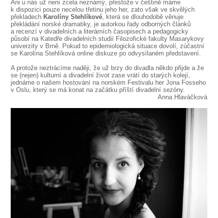
Ani u nás už není zcela neznámý, přestože v češtině máme
k dispozici pouze necelou třetinu jeho her, zato však ve skvělých
překladech
Karolíny Stehlíkové
, která se dlouhodobě věnuje
překládání norské dramatiky, je autorkou řady odborných článků
a recenzí v divadelních a literárních časopisech a pedagogicky
působí na Katedře divadelních studií Filozofické fakulty Masarykovy
univerzity v Brně. Pokud to epidemiologická situace dovolí, zúčastní
se Karolína Stehlíková online diskuze po odvysílaném představení.
A protože neztrácíme naději, že už brzy do divadla někdo přijde a že
se (nejen) kulturní a divadelní život zase vrátí do starých kolejí,
jednáme o našem hostování na norském Festivalu her Jona Fosseho
v Oslu, který se má konat na začátku příští divadelní sezóny.
Anna Hlaváčková