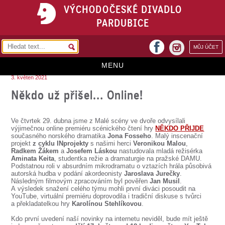
VÝCHODOČESKÉ DIVADLO
PARDUBICE
facebook
MŮJ ÚČET
instagram
MENU
3. květen 2021
HOME
Někdo už přišel… Online!
PROGRAM
Ve čtvrtek 29. dubna jsme z Malé scény ve dvoře odvysílali
REPERTOÁR
výjimečnou online premiéru scénického čtení hry
NĚKDO PŘIJDE
současného norského dramatika
Jona Fosseho
. Malý inscenační
projekt
z cyklu INprojekty
s našimi herci
Veronikou Malou
,
VSTUPENKY
Radkem Žákem
a
Josefem Láskou
nastudovala mladá režisérka
Aminata Keita
, studentka režie a dramaturgie na pražské DAMU.
PŘEDPLATNÉ
Podstatnou roli v absurdním mikrodramatu o vztazích hrála působivá
autorská hudba v podání akordeonisty
Jaroslava Jurečky
.
Následným filmovým zpracováním byl pověřen
Jan Musil
.
KONTAKTY
A výsledek snažení celého týmu mohli první diváci posoudit na
YouTube, virtuální premiéru doprovodila i tradiční diskuse s tvůrci
a překladatelkou hry
Karolínou Stehlíkovou
.
O DIVADLE
Kdo první uvedení naší novinky na internetu neviděl, bude mít ještě