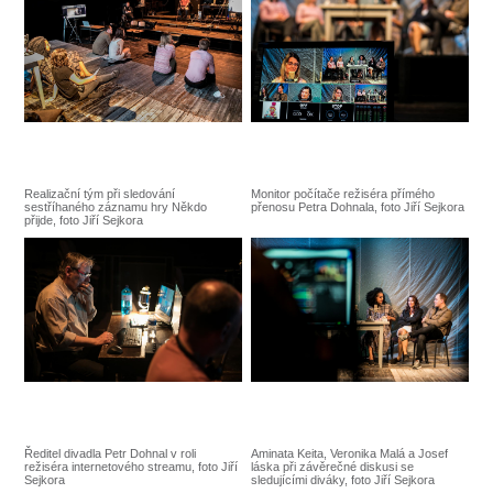
Realizační tým při sledování
Monitor počítače režiséra přímého
sestříhaného záznamu hry Někdo
přenosu Petra Dohnala, foto Jiří Sejkora
přijde, foto Jiří Sejkora
Ředitel divadla Petr Dohnal v roli
Aminata Keita, Veronika Malá a Josef
režiséra internetového streamu, foto Jiří
láska při závěrečné diskusi se
Sejkora
sledujícími diváky, foto Jiří Sejkora