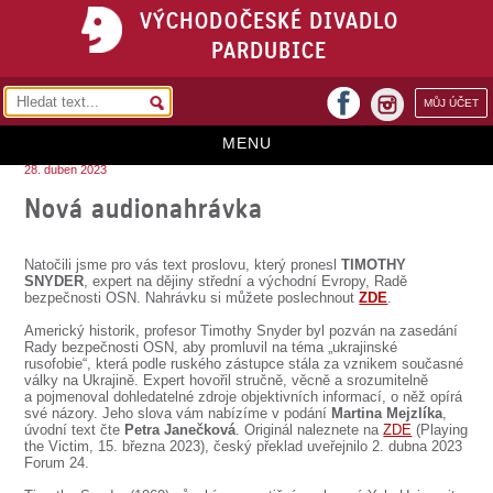
VÝCHODOČESKÉ DIVADLO
PARDUBICE
facebook
MŮJ ÚČET
instagram
MENU
28. duben 2023
HOME
Nová audionahrávka
PROGRAM
Natočili jsme pro vás text proslovu, který pronesl
TIMOTHY
REPERTOÁR
SNYDER
, expert na dějiny střední a východní Evropy, Radě
bezpečnosti OSN. Nahrávku si můžete poslechnout
ZDE
.
VSTUPENKY
Americký historik, profesor Timothy Snyder byl pozván na zasedání
Rady bezpečnosti OSN, aby promluvil na téma „ukrajinské
PŘEDPLATNÉ
rusofobie“, která podle ruského zástupce stála za vznikem současné
války na Ukrajině. Expert hovořil stručně, věcně a srozumitelně
a pojmenoval dohledatelné zdroje objektivních informací, o něž opírá
KONTAKTY
své názory. Jeho slova vám nabízíme v podání
Martina Mejzlíka
,
úvodní text čte
Petra Janečková
. Originál naleznete na
ZDE
(Playing
the Victim, 15. března 2023), český překlad uveřejnilo 2. dubna 2023
O DIVADLE
Forum 24.