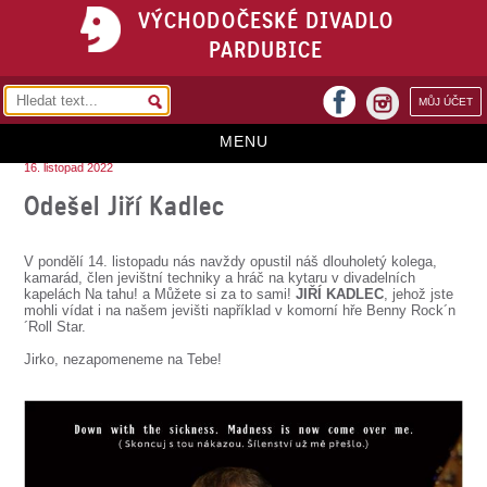
VÝCHODOČESKÉ DIVADLO
PARDUBICE
facebook
MŮJ ÚČET
instagram
MENU
16. listopad 2022
HOME
Odešel Jiří Kadlec
PROGRAM
V pondělí 14. listopadu nás navždy opustil náš dlouholetý kolega,
REPERTOÁR
kamarád, člen jevištní techniky a hráč na kytaru v divadelních
kapelách Na tahu! a Můžete si za to sami!
JIŘÍ KADLEC
, jehož jste
mohli vídat i na našem jevišti například v komorní hře Benny Rock´n
VSTUPENKY
´Roll Star.
PŘEDPLATNÉ
Jirko, nezapomeneme na Tebe!
KONTAKTY
O DIVADLE