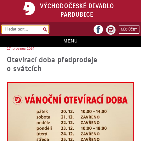
VÝCHODOČESKÉ DIVADLO
PARDUBICE
facebook
MŮJ ÚČET
instagram
MENU
17. prosinec 2024
HOME
Otevírací doba předprodeje
o svátcích
PROGRAM
REPERTOÁR
VSTUPENKY
PŘEDPLATNÉ
KONTAKTY
O DIVADLE