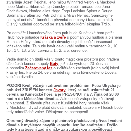
ztvárňuje Josef Pejchal, jeho milou Winnifred Veronika Macková
nebo Martina Sikorová, její ženský protipól Tornádo Lou Jana
Ondrušková, Horáce alias Hogo Fogo Ladislav Špiner a Douga
Badmana v alternaci Petr Dohnal a Milan Němec. Samozřejmě
nechybí ani dívčí taneční a pěvecká company i řada pistolníků.
O živý hudební doprovod se stará folk-folklórní skupina Trdlo.
Po derniéře Limonádového Joea pak bude Kunětické hora patřit
Hrubínově pohádce
Kráska a zvíře
s podmanivou hudbou a písněmi
Michala Hrůzy, která se stala divácky nejoblíbenější inscenací
loňského roku. Ta bude bavit celou vaši rodinu v termínech 9., 10.,
16., 17., 18. a 30. června a 1., 2. a 5. července.
Vedle domácích titulů vás v tomto magickém prostoru pod hradem
dále čeká koncert kapely
Buty
, jež zde vystoupí 20. června,
a pohádka
Začarovaný les
o zvířátkách zachraňujících svůj kdysi
krásný les, kterou 24. června odehrají herci litvínovského Docela
velkého divadla.
POZOR! Kvůli vážným zdravotním problémům Petra Ulrycha je
bohužel ZRUŠEN koncert
Javory
, který se měl uskutečnit 21.
června na Kunětické hoře, a je PŘESUNUT na 7. října od 20.00
hodin do Městského divadla.
Zakoupené vstupenky zůstávají
v platnosti. Z důvodu přesunu z Kunětické hory nebude však
v Městském divadle platit číslování sedadel, usazení v hledišti bude
tedy mimořádně volné. Děkujeme za pochopení!
Ohromný divácký zájem o plenérová představení přivedl vedení
divadla k myšlence navýšit kapacitu letního amfiteátru. Došlo
tedy k zastřešení zadní uličky za zvukařskou a osvětlovací