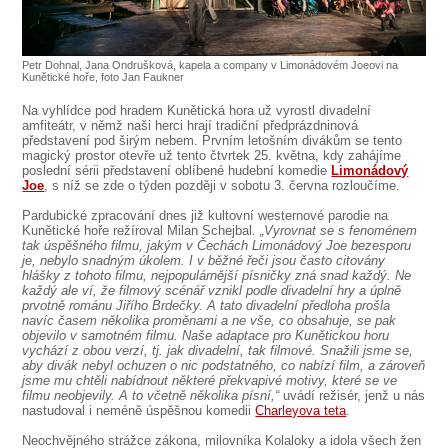
SOUBOR
DÁLE NABÍZÍME
Petr Dohnal, Jana Ondrušková, kapela a company v Limonádovém Joeovi na
Kunětické hoře, foto Jan Faukner
Na vyhlídce pod hradem Kunětická hora už vyrostl divadelní
amfiteátr, v němž naši herci hrají tradiční předprázdninová
představení pod širým nebem. Prvním letošním divákům se tento
magický prostor otevře už tento čtvrtek 25. května, kdy zahájíme
poslední sérii představení oblíbené hudební komedie
Limonádový
Joe
, s níž se zde o týden později v sobotu 3. června rozloučíme.
Pardubické zpracování dnes již kultovní westernové parodie na
Kunětické hoře režíroval Milan Schejbal.
„Vyrovnat se s fenoménem
tak úspěšného filmu, jakým v Čechách Limonádový Joe bezesporu
je, nebylo snadným úkolem. I v běžné řeči jsou často citovány
hlášky z tohoto filmu, nejpopulárnější písničky zná snad každý. Ne
každý ale ví, že filmový scénář vznikl podle divadelní hry a úplně
prvotně románu Jiřího Brdečky. A tato divadelní předloha prošla
navíc časem několika proměnami a ne vše, co obsahuje, se pak
objevilo v samotném filmu. Naše adaptace pro Kunětickou horu
vychází z obou verzí, tj. jak divadelní, tak filmové. Snažili jsme se,
aby divák nebyl ochuzen o nic podstatného, co nabízí film, a zároveň
jsme mu chtěli nabídnout některé překvapivé motivy, které se ve
filmu neobjevily. A to včetně několika písní,“
uvádí režisér, jenž u nás
nastudoval i neméně úspěšnou komedii
Charleyova teta
.
Neochvějného strážce zákona, milovníka Kolaloky a idola všech žen