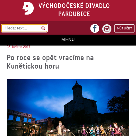
VÝCHODOČESKÉ DIVADLO
PARDUBICE
facebook
MŮJ ÚČET
instagram
MENU
23. květen 2017
HOME
Po roce se opět vracíme na
Kunětickou horu
PROGRAM
REPERTOÁR
VSTUPENKY
PŘEDPLATNÉ
KONTAKTY
O DIVADLE