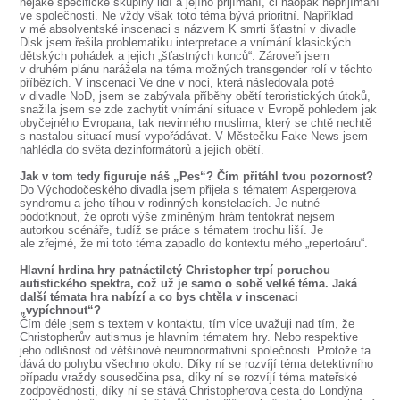
nějaké specifické skupiny lidí a jejího přijímání, či naopak nepřijímání
ve společnosti. Ne vždy však toto téma bývá prioritní. Například
v mé absolventské inscenaci s názvem K smrti šťastní v divadle
Disk jsem řešila problematiku interpretace a vnímání klasických
dětských pohádek a jejich „šťastných konců“. Zároveň jsem
v druhém plánu narážela na téma možných transgender rolí v těchto
příbězích. V inscenaci Ve dne v noci, která následovala poté
v divadle NoD, jsem se zabývala příběhy obětí teroristických útoků,
snažila jsem se zde zachytit vnímání situace v Evropě pohledem jak
obyčejného Evropana, tak nevinného muslima, který se chtě nechtě
s nastalou situací musí vypořádávat. V Městečku Fake News jsem
nahlédla do světa dezinformátorů a jejich obětí.
Jak v tom tedy figuruje náš „Pes“? Čím přitáhl tvou pozornost?
Do Východočeského divadla jsem přijela s tématem Aspergerova
syndromu a jeho tíhou v rodinných konstelacích. Je nutné
podotknout, že oproti výše zmíněným hrám tentokrát nejsem
autorkou scénáře, tudíž se práce s tématem trochu liší. Je
ale zřejmé, že mi toto téma zapadlo do kontextu mého „repertoáru“.
Hlavní hrdina hry patnáctiletý Christopher trpí poruchou
autistického spektra, což už je samo o sobě velké téma. Jaká
další témata hra nabízí a co bys chtěla v inscenaci
„vypíchnout“?
Čím déle jsem s textem v kontaktu, tím více uvažuji nad tím, že
Christopherův autismus je hlavním tématem hry. Nebo respektive
jeho odlišnost od většinové neuronormativní společnosti. Protože ta
dává do pohybu všechno okolo. Díky ní se rozvíjí téma detektivního
případu vraždy sousedčina psa, díky ní se rozvíjí téma mateřské
zodpovědnosti, díky ní se stává Christopherova cesta do Londýna