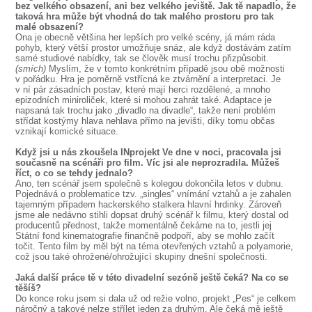
bez velkého obsazení, ani bez velkého jeviště. Jak tě napadlo, že
taková hra může být vhodná do tak malého prostoru pro tak
malé obsazení?
Ona je obecně většina her lepších pro velké scény, já mám ráda
pohyb, který větší prostor umožňuje snáz, ale když dostávám zatím
samé studiové nabídky, tak se člověk musí trochu přizpůsobit.
(smích)
Myslím, že v tomto konkrétním případě jsou obě možnosti
v pořádku. Hra je poměrně vstřícná ke ztvárnění a interpretaci. Je
v ní pár zásadních postav, které mají herci rozdělené, a mnoho
epizodních miniroliček, které si mohou zahrát také. Adaptace je
napsaná tak trochu jako „divadlo na divadle“, takže není problém
střídat kostýmy hlava nehlava přímo na jevišti, díky tomu občas
vznikají komické situace.
Když jsi u nás zkoušela INprojekt Ve dne v noci, pracovala jsi
současně na scénáři pro film. Víc jsi ale neprozradila. Můžeš
říct, o co se tehdy jednalo?
Ano, ten scénář jsem společně s kolegou dokončila letos v dubnu.
Pojednává o problematice tzv. „singles“ vnímání vztahů a je zahalen
tajemným případem hackerského stalkera hlavní hrdinky. Zároveň
jsme ale nedávno stihli dopsat druhý scénář k filmu, který dostal od
producentů přednost, takže momentálně čekáme na to, jestli jej
Státní fond kinematografie finančně podpoří, aby se mohlo začít
točit. Tento film by měl být na téma otevřených vztahů a polyamorie,
což jsou také ohrožené/ohrožující skupiny dnešní společnosti.
Jaká další práce tě v této divadelní sezóně ještě čeká? Na co se
těšíš?
Do konce roku jsem si dala už od režie volno, projekt „Pes“ je celkem
náročný a takové nelze střílet jeden za druhým. Ale čeká mě ještě