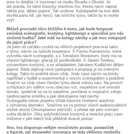
jsem to dotáhla i k inscenaci ve studiu Divadla v Dlouhé. Je
ale pravda, že takto klasicky stavěnou hru, kterou navíc napsal
někdo jiný, dělám poprvé. Tak uvidíme. Každopádně na tom dělá
skvělá parta lidí, jak herců, tak tvůrčího týmu, takže by to mohlo
vyjít.
Můžeš prozradit něco bližšího k tomu, jak bude fungovat
zmíněná scénografie, kostýmy, lightdesign a speciálně pro nás
složená hudba? Jaké máš na kolegy nároky a jak moc vstupuješ
do jejich práce?
Já jsem od začátku zvyklá na větších projektech pracovat takto
v týmu, sázím na způsob kooperace. S Pavlou Kamanovou, která
vytvořila návrh scénografie, a s Tomášem Morávkem, který má na
starosti lightdesign, pracuji již poněkolikáté. S Jánem Terebou,
výtvarníkem kostýmů, a se skladatelem Jakubem Kudláčem dělám
poprvé. Ráda objevuji nové spolupráce a propojuji je se známými
kolegy. Takto to probíhá skoro vždy. Jindy zase sázím na jistoty
například v hudbě a experimentuji s novým scénografem a podobně.
Snažím se vždy všem členům týmu dávat volnou ruku. Na prvních
schůzkách jim sdělím svou obecnou vizi, respektive své vnímání
tématu, společně se na to naladíme, posíláme si inspirační zdroje,
sjednocujeme estetiku a pak diskutujeme nad návrhy.
Scénografie tohoto projektu střídá klasické činoherní aranžmá
s výtvarnou abstrakcí. Snažíme se za pomoci všech audiovizuálních
složek dostat Christopherovi pod kůži, a předat tak jeho vnímání
světa divákům. Díky polyfunkčnosti kostýmů a herecké práci zase
můžeme v pěti lidech hrát přibližně dvacet postav.
Ano, hra disponuje velkým množstvím postav, postaviček
a figurek, její dosavadní inscenace se tedy většinou neobešly