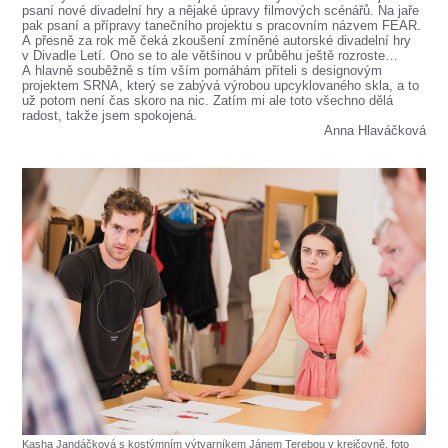
psaní nové divadelní hry a nějaké úpravy filmových scénářů. Na jaře
pak psaní a přípravy tanečního projektu s pracovním názvem FEAR.
A přesně za rok mě čeká zkoušení zmíněné autorské divadelní hry
v Divadle Letí. Ono se to ale většinou v průběhu ještě rozroste…
A hlavně souběžně s tím vším pomáhám příteli s designovým
projektem SRNA, který se zabývá výrobou upcyklovaného skla, a to
už potom není čas skoro na nic. Zatím mi ale toto všechno dělá
radost, takže jsem spokojená.
Anna Hlaváčková
Kasha Jandáčková s kostýmním výtvarníkem Jánem Terebou v krejčovně, foto