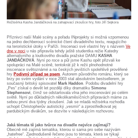
SOUBOR
DÁLE NABÍZÍME
Režisérka Kasha Jandáčková na zahajovací zkoušce hry, foto Jiří Sejkora
Příznivci naší Malé scény a pořadu INprojekty si možná vzpomenou
na jedno dechberoucí scénické čtení divadelního textu, reagujícího
na teroristické útoky v Paříži. Inscenaci své vlastní hry s názvem
Ve
dne v noci
u nás připravila tehdy ještě studentka režie Katedry
alternativního a loutkového divadla pražské DAMU
KASHA
JANDÁČKOVÁ
. Nyní po roce a půl jsme Kashu opět přizvali ke
spolupráci na Malé scéně, tentokrát již k režii plnohodnotné
inscenace světoznámé a na českých jevištích spolehlivě prověřené
hry
Podivný případ se psem
. Autorem původního románu, který se
brzy po svém vydání v roce 2003 stal absolutním bestsellerem, je
současný britský spisovatel
Mark Haddon
. Podobu divadelní hry
„Pes“ získal o devět let později díky dramatiku
Simonu
Stephensovi
, čímž se odstartovala vlna jeho inscenování po celém
světě. Nyní po důkladných několikaměsíčních přípravách máme za
sebou první dva týdny zkoušení. Jak se mladá režisérka rozhodla
uchopit Christopherův autistický „vesmír“ a zprostředkovat jej
pardubickým divákům, se dozvíte v následujícím rozhovoru.
Jaká témata tě jako tvůrce na divadle nejvíce zajímají?
Obecně mě zajímá tematika, kterou si sama pro sebe nazývám
„hatefree“. Zjednodušeně řečeno jsou to témata, která se týkají