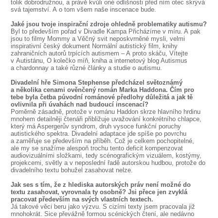
tolik dobrodružnou, a právě kvůli oné odlišnosti před ním otec skrývá
svá tajemství. A o tom všem naše inscenace bude.
Jaké jsou tvoje inspirační zdroje ohledně problematiky autismu?
Byl to především pořad v Divadle Kampa Přicházíme v míru. A pak
jsou to filmy Mommy a Věčný svit neposkvrněné mysli, velmi
inspirativní český dokument Normální autistický film, knihy
zahraničních autorů trpících autismem – A proto skáču, Vítejte
v Autistánu, O kolečko míň, kniha a internetový blog Autismus
a chardonnay a také různé články a studie o autismu.
Divadelní hře Simona Stephense předcházel světoznámý
a několika cenami ověnčený román Marka Haddona. Čím pro
tebe byla četba původní románové předlohy důležitá a jak tě
ovlivnila při úvahách nad budoucí inscenací?
Poměrně zásadně, protože v románu Haddon skrze hlavního hrdinu
mnohem detailněji čtenáři přibližuje uvažování konkrétního chlapce,
který má Aspergerův syndrom, druh vysoce funkční poruchy
autistického spektra. Divadelní adaptace jde spíše po povrchu
a zaměřuje se především na příběh. Což je celkem pochopitelné,
ale my se snažíme alespoň trochu tento deficit kompenzovat
audiovizuálními složkami, tedy scénografickým vizuálem, kostýmy,
projekcemi, světly a v neposlední řadě autorskou hudbou, protože do
divadelního textu bohužel zasahovat nelze.
Jak ses s tím, že z hlediska autorských práv není možné do
textu zasahovat, vyrovnala ty osobně? Jsi přece jen zvyklá
pracovat především na svých vlastních textech.
Já takové věci beru jako výzvu. S cizími texty jsem pracovala již
mnohokrát. Sice převážně formou scénických čtení, ale nedávno