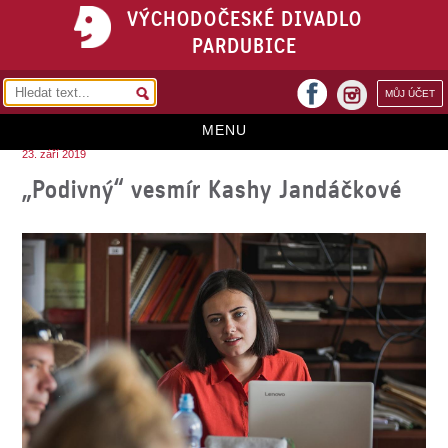
VÝCHODOČESKÉ DIVADLO
PARDUBICE
facebook
MŮJ ÚČET
instagram
MENU
23. září 2019
HOME
„Podivný“ vesmír Kashy Jandáčkové
PROGRAM
REPERTOÁR
VSTUPENKY
PŘEDPLATNÉ
KONTAKTY
O DIVADLE