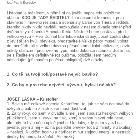
SOUBOR
foto Patrik Borecký
Listopad je měsícem, v němž si na jevišti naposledy položíme
DÁLE NABÍZÍME
otázku:
KDO JE TADY ŘEDITEL?
Tuto absurdní komedii z pera
slavného filmového režiséra a scenáristy Larse von Triera o řediteli,
kterého nikdy nikdo neviděl, nazkoušela v našem divadle téměř před
dvěma lety režisérka Aminata Keita. Některé herce postavila před
velkou výzvu – Petr Dohnal bral lekce islandštiny, Josef Láska slezl
z jeviště jen kvůli převleku, představitelé Velké pětky museli vplout
do menších rolí s velkou dávkou přesné komediální stylizace, navíc
někdy obsazení proti svému typu, nebo dokonce naturelu. Ještě než
se s Ředitelem definitivně rozloučíme, položila jsem hercům
následující (přiznávám poněkud obligátní) dvě otázky:
1. Co tě na tvojí roli/postavě nejvíc bavilo?
2. Co bylo pro tebe největší výzvou, byla-li nějaká?
JOSEF LÁSKA – Kristoffer
1.
Bavila mě celkově energie Kristoffera, to, jak se sám dostává do
úzkých a pak se z nich zase musí dostávat.
2.
Za ty roky, co jsem v divadle a měl jsem spoustu hezkých velkých
příležitostí, jsem si zvykl na tlak, který s sebou hlavní role nese,
ale tady to bylo něco úplně jiného. Od doby, kdy jsem vylezl na
jeviště, jsem z něj – až na poslední převlek (cca 2 minuty v zákulisí)
– neslezl. A udržet hodinu a čtyřicet minut stejnou energii a neztratit
diváky byl opravdu zápřah. Ale hezký.