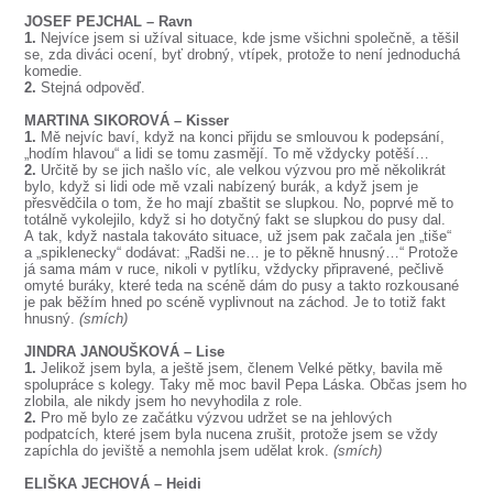
JOSEF PEJCHAL – Ravn
1.
Nejvíce jsem si užíval situace, kde jsme všichni společně, a těšil
se, zda diváci ocení, byť drobný, vtípek, protože to není jednoduchá
komedie.
2.
Stejná odpověď.
MARTINA SIKOROVÁ – Kisser
1.
Mě nejvíc baví, když na konci přijdu se smlouvou k podepsání,
„hodím hlavou“ a lidi se tomu zasmějí. To mě vždycky potěší…
2.
Určitě by se jich našlo víc, ale velkou výzvou pro mě několikrát
bylo, když si lidi ode mě vzali nabízený burák, a když jsem je
přesvědčila o tom, že ho mají zbaštit se slupkou. No, poprvé mě to
totálně vykolejilo, když si ho dotyčný fakt se slupkou do pusy dal.
A tak, když nastala takováto situace, už jsem pak začala jen „tiše“
a „spiklenecky“ dodávat: „Radši ne… je to pěkně hnusný…“ Protože
já sama mám v ruce, nikoli v pytlíku, vždycky připravené, pečlivě
omyté buráky, které teda na scéně dám do pusy a takto rozkousané
je pak běžím hned po scéně vyplivnout na záchod. Je to totiž fakt
hnusný.
(smích)
JINDRA JANOUŠKOVÁ – Lise
1.
Jelikož jsem byla, a ještě jsem, členem Velké pětky, bavila mě
spolupráce s kolegy. Taky mě moc bavil Pepa Láska. Občas jsem ho
zlobila, ale nikdy jsem ho nevyhodila z role.
2.
Pro mě bylo ze začátku výzvou udržet se na jehlových
podpatcích, které jsem byla nucena zrušit, protože jsem se vždy
zapíchla do jeviště a nemohla jsem udělat krok.
(smích)
ELIŠKA JECHOVÁ – Heidi