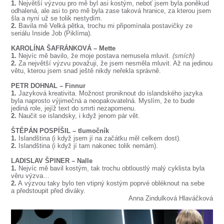
1.
Největší výzvou pro mě byl asi kostým, neboť jsem byla poněkud
odhalená, ale asi to pro mě byla zase taková hranice, za kterou jsem
šla a nyní už se tolik nestydím.
2.
Bavila mě Velká pětka, trochu mi připomínala postavičky ze
seriálu Inside Job (Piklírna).
KAROLÍNA ŠAFRÁNKOVÁ – Mette
1.
Nejvíc mě bavilo, že moje postava nemusela mluvit.
(smích)
2.
Za největší výzvu považuji, že jsem nesměla mluvit. Až na jedinou
větu, kterou jsem snad ještě nikdy neřekla správně.
PETR DOHNAL – Finnur
1.
Jazyková kreativita. Možnost proniknout do islandského jazyka
byla naprosto výjimečná a neopakovatelná. Myslím, že to bude
jediná role, jejíž text do smrti nezapomenu.
2.
Naučit se islandsky, i když jenom pár vět.
ŠTĚPÁN POSPÍŠIL – tlumočník
1.
Islandština (i když jsem jí na začátku měl celkem dost).
2.
Islandština (i když jí tam nakonec tolik nemám).
LADISLAV ŠPINER – Nalle
1.
Nejvíc mě bavil kostým, tak trochu obtloustlý malý cyklista byla
věru výzva…
2.
A výzvou taky bylo ten vtipný kostým poprvé obléknout na sebe
a předstoupit před diváky.
Anna Zindulková Hlaváčková