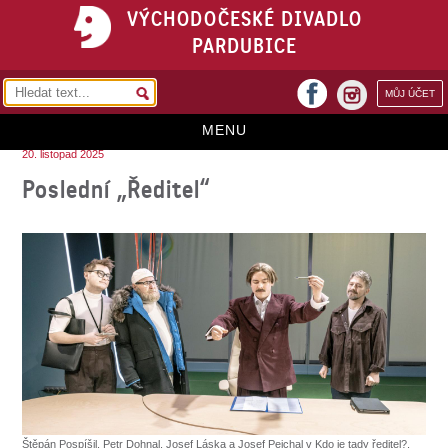
VÝCHODOČESKÉ DIVADLO
PARDUBICE
facebook
MŮJ ÚČET
instagram
MENU
20. listopad 2025
HOME
Poslední „Ředitel“
PROGRAM
REPERTOÁR
VSTUPENKY
PŘEDPLATNÉ
KONTAKTY
O DIVADLE
Štěpán Pospíšil, Petr Dohnal, Josef Láska a Josef Pejchal v Kdo je tady ředitel?,