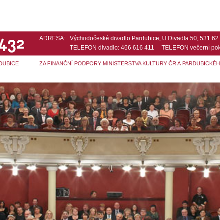
 432
ADRESA:
Východočeské divadlo Pardubice, U Divadla 50, 531 6
TELEFON divadlo: 466 616 411 TELEFON večerní pok
DUBICE
ZA FINANČNÍ PODPORY MINISTERSTVA KULTURY ČR A PARDUBICKÉ