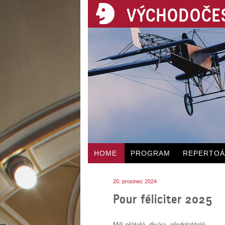
VÝCHODOČES
HOME
PROGRAM
REPERTO
20. prosinec 2024
Pour féliciter 2025
Milí přátelé, diváci, předplatitelé,