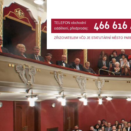
466 616
TELEFON obchodní
oddělení, předprodej:
ZŘIZOVATELEM VČD JE STATUTÁRNÍ MĚSTO PAR