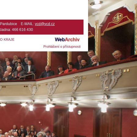
2 Pardubice E-MAIL:
vcd@vcd.cz
ladna: 466 616 430
HO KRAJE
Prohlášení o přístupnosti