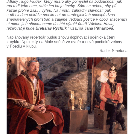
„Mladý Hugo Pludek, který místo aby pomýšlel na budoucnost, jak
mu radí jeho otec, stále jen hraje šachy. Sám se sebou, aby při
každé prohře zažil i výhru. Na místní zahradní slavnosti pak
s přehledem dokáže proniknout do strategických principů dvou
znepřátelených protistran a zaujme vedoucí pozice v obou. Inscenací
si mimo jiné připomeneme desáté výročí úmrtí Václava Havla,
režírovat ji bude
Břetislav Rychlík
,“
uzavírá
Jana Pithartová
.
Naplánovaný repertoár budou znovu doplňovat i scénická čtení
z cyklu INprojekty na Malé scéně ve dvoře a nové poetické večery
v Poediu v klubu.
Radek Smetana