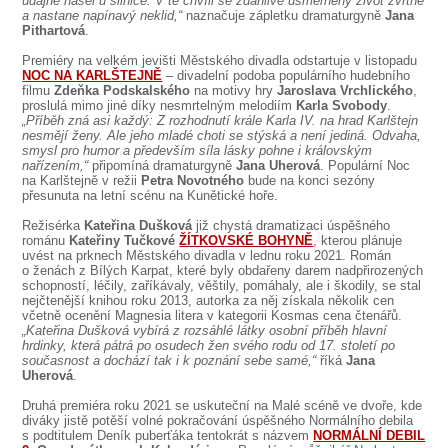
údajně našel u silnice. V té chvíli se zdánlivě usměrněný život zvrtne
SOUBOR
a nastane napínavý neklid,“
naznačuje zápletku dramaturgyně
Jana
Pithartová
.
DÁLE NABÍZÍME
Premiéry na velkém jevišti Městského divadla odstartuje v listopadu
NOC NA KARLŠTEJNĚ
– divadelní podoba populárního hudebního
filmu
Zdeňka Podskalského
na motivy hry
Jaroslava Vrchlického
,
proslulá mimo jiné díky nesmrtelným melodiím
Karla Svobody
.
„Příběh zná asi každý: Z rozhodnutí krále Karla IV. na hrad Karlštejn
nesmějí ženy. Ale jeho mladé choti se stýská a není jediná. Odvaha,
smysl pro humor a především síla lásky pohne i královským
nařízením,“
připomíná dramaturgyně
Jana Uherová
. Populární Noc
na Karlštejně v režii
Petra Novotného
bude na konci sezóny
přesunuta na letní scénu na Kunětické hoře.
Režisérka
Kateřina Dušková
již chystá dramatizaci úspěšného
románu
Kateřiny Tučkové
ŽÍTKOVSKÉ BOHYNĚ
, kterou plánuje
uvést na prknech Městského divadla v lednu roku 2021. Román
o ženách z Bílých Karpat, které byly obdařeny darem nadpřirozených
schopností, léčily, zaříkávaly, věštily, pomáhaly, ale i škodily, se stal
nejčtenější knihou roku 2013, autorka za něj získala několik cen
včetně ocenění Magnesia litera v kategorii Kosmas cena čtenářů.
„Kateřina Dušková vybírá z rozsáhlé látky osobní příběh hlavní
hrdinky, která pátrá po osudech žen svého rodu od 17. století po
současnost a dochází tak i k poznání sebe samé,“
říká
Jana
Uherová
.
Druhá premiéra roku 2021 se uskuteční na Malé scéně ve dvoře, kde
diváky jistě potěší volné pokračování úspěšného Normálního debila
s podtitulem Deník puberťáka tentokrát s názvem
NORMÁLNÍ DEBIL