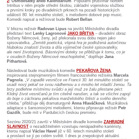
2
: Osmdesátky aneb Kalendárium
. Populární průšvihář Norbert
Intribus v něm projde střední školou, základní vojenskou službou
a prvními kroky po divadelních prknech na pozadí historických
událostí 80. let minulého století, s melodiemi dobové pop music.
Komedii napsal a režírovat bude
Robert Bellan
.
V březnu režisér
Radovan Lipus
na jevišti Městského divadla
představí text
Lenky Lagronové
JAKO BŘITVA
– divadelní obraz
Boženy Němcové, ženy, jež překonala svou dobu nejen jako
spisovatelka.
„Zemitě poetická, vtipná hra je podložená autorčinou
hlubokou znalostí života a díla výjimečné české spisovatelky,
ale není životopisná. Básnivými doteky se přibližuje k tomu, co je
v osudech Boženy Němcové neuchopitelné,“
doplňuje
Jana
Pithartová
.
Následovat bude muzikálová komedie
PEKAŘOVA ŽENA
,
inspirovaná stejnojmenným filmem francouzského režiséra
Marcela
Pagnola
.
„V zapadlé vesničce ve Francii 30. let minulého století se
usadí nový pekař se svou nádhernou a o mnoho let mladší ženou. Ta
brzy podlehne místnímu svůdci a její muž ze žalu přestane péct.
Klidný život vesničanů je tím citelně narušen, a tak se všichni zapojí
do boje o záchranu pekařova manželského štěstí a svého denního
chleba,“
přibližuje děj dramaturgyně
Anna Hlaváčková
. Muzikálová
adaptace s šansonovými melodiemi, kterou připravuje režisér
Petr
Gazdík
, bude mít v Pardubicích českou premiéru.
Sezónu 2020/21 završí v Městském divadle komedie
ZAHRADNÍ
SLAVNOST
o nezadržitelném vzestupu nenápadného kariéristy,
kterou napsal
Václav Havel
již v 60. letech minulého století
a proslavil se jí po celém světě. I dnes je znepokojivě aktuální.