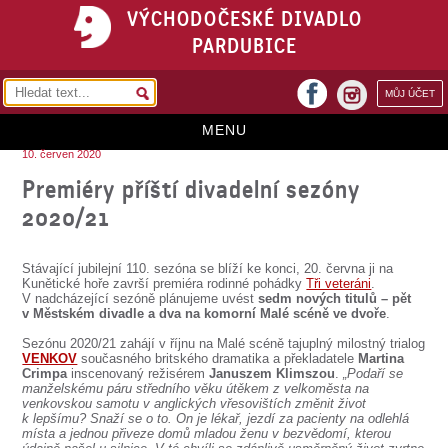
VÝCHODOČESKÉ DIVADLO
PARDUBICE
facebook
MŮJ ÚČET
instagram
MENU
10. červen 2020
HOME
Premiéry příští divadelní sezóny
2020/21
PROGRAM
REPERTOÁR
Stávající jubilejní 110. sezóna se blíží ke konci, 20. června ji na
Kunětické hoře završí premiéra rodinné pohádky
Tři veteráni
.
VSTUPENKY
V nadcházející sezóně plánujeme uvést
sedm nových titulů – pět
v Městském divadle a dva na komorní Malé scéně ve dvoře
.
PŘEDPLATNÉ
Sezónu 2020/21 zahájí v říjnu na Malé scéně tajuplný milostný trialog
VENKOV
současného britského dramatika a překladatele
Martina
KONTAKTY
Crimpa
inscenovaný režisérem
Januszem Klimszou
.
„Podaří se
manželskému páru středního věku útěkem z velkoměsta na
venkovskou samotu v anglických vřesovištích změnit život
O DIVADLE
k lepšímu? Snaží se o to. On je lékař, jezdí za pacienty na odlehlá
místa a jednou přiveze domů mladou ženu v bezvědomí, kterou