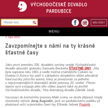
VÝCHODOČESKÉ DIVADLO
PARDUBICE
facebook
MŮJ ÚČET
instagram
MENU
7. říjen 2015
HOME
Zavzpomínejte s námi na ty krásné
šťastné časy
PROGRAM
REPERTOÁR
Jako první premiéru 106. divadelní sezóny uvede Východočeské
divadlo absurdní grotesku Samuela Becketta
ŠŤASTNÉ DNY
.
„Hra
VSTUPENKY
byla napsána roku 1961 a vedle možná známějšího Čekání na
Godota či Konce hry patří k základním divadelním dílům převážně
francouzsky píšícího autora, který je považován za jednoho
PŘEDPLATNÉ
z nejvýznamnějších dramatiků druhé poloviny 20. století. Přesto
teprve nyní vstupuje jeho dílo vůbec poprvé také na jeviště
KONTAKTY
Východočeského divadla,“
říká dramaturg divadla Zdeněk Janál.
Inscenaci do komorního prostoru Malé scény ve dvoře připravil mladý
O DIVADLE
slovenský režisér
Juraj Augustín
, jenž se pardubickému publiku již
představil režií scénického čtení hry Elfriede Jelinek
Poutník
.