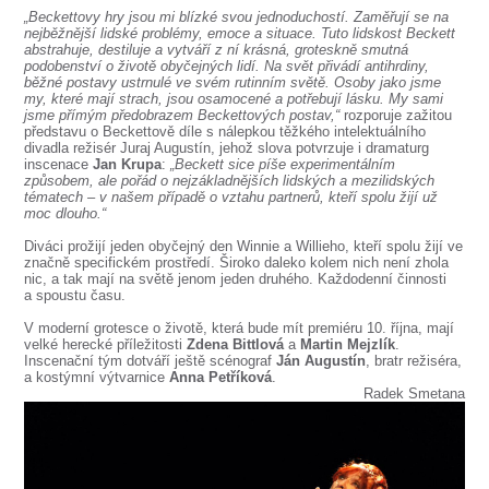
SOUBOR
„Beckettovy hry jsou mi blízké svou jednoduchostí. Zaměřují se na
nejběžnější lidské problémy, emoce a situace. Tuto lidskost Beckett
DÁLE NABÍZÍME
abstrahuje, destiluje a vytváří z ní krásná, groteskně smutná
podobenství o životě obyčejných lidí. Na svět přivádí antihrdiny,
běžné postavy ustrnulé ve svém rutinním světě. Osoby jako jsme
my, které mají strach, jsou osamocené a potřebují lásku. My sami
jsme přímým předobrazem Beckettových postav,“
rozporuje zažitou
představu o Beckettově díle s nálepkou těžkého intelektuálního
divadla režisér Juraj Augustín, jehož slova potvrzuje i dramaturg
inscenace
Jan Krupa
:
„Beckett sice píše experimentálním
způsobem, ale pořád o nejzákladnějších lidských a mezilidských
tématech – v našem případě o vztahu partnerů, kteří spolu žijí už
moc dlouho.“
Diváci prožijí jeden obyčejný den Winnie a Willieho, kteří spolu žijí ve
značně specifickém prostředí. Široko daleko kolem nich není zhola
nic, a tak mají na světě jenom jeden druhého. Každodenní činnosti
a spoustu času.
V moderní grotesce o životě, která bude mít premiéru 10. října, mají
velké herecké příležitosti
Zdena Bittlová
a
Martin Mejzlík
.
Inscenační tým dotváří ještě scénograf
Ján Augustín
, bratr režiséra,
a kostýmní výtvarnice
Anna Petříková
.
Radek Smetana