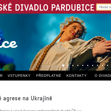
KÉ DIVADLO PARDUBICE
ÁR
VSTUPENKY
PŘEDPLATNÉ
KONTAKTY
O DIVAD
 agrese na Ukrajině
ipojuje k výzvě Asociace profesionálních divadel ČR a v