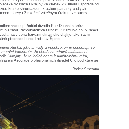
ojenské okupace Ukrajiny ve čtvrtek 23. února uspořádá od
dovou krátké shromáždění k uctění památky padlých
národem, který už rok čelí válečným útokům ze strany
dlem vystoupí ředitel divadla Petr Dohnal a kněz
ministrátor Řeckokatolické farnosti v Pardubicích. V rámci
adla nasvícena barvami ukrajinské vlajky, také zazní
štině přednese herec Ladislav Špiner.
vedení Ruska, jeho armády a všech, kteří je podporují, se
a morální katastrofa. Je ohrožena mírová budoucnost
oře Ukrajiny. Je to jediná cesta k udržitelnému míru,
ohlášení Asociace profesionálních divadel ČR, pod které se
Radek Smetana