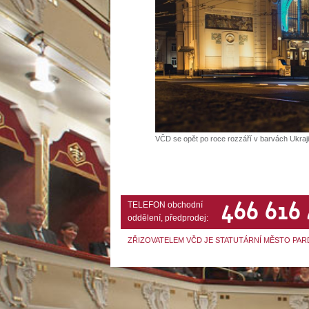
VČD se opět po roce rozzáří v barvách Ukrajin
466 616
TELEFON obchodní
oddělení, předprodej:
ZŘIZOVATELEM VČD JE STATUTÁRNÍ MĚSTO PAR