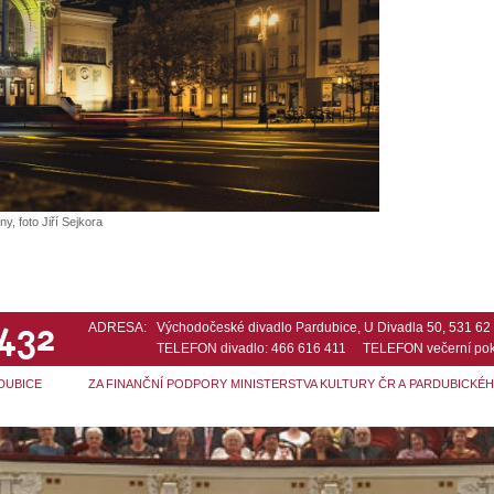
y, foto Jiří Sejkora
 432
ADRESA:
Východočeské divadlo Pardubice, U Divadla 50, 531 6
TELEFON divadlo: 466 616 411 TELEFON večerní pok
DUBICE
ZA FINANČNÍ PODPORY MINISTERSTVA KULTURY ČR A PARDUBICKÉ