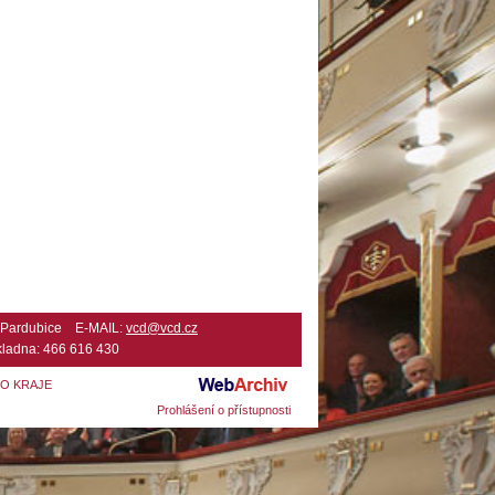
2 Pardubice E-MAIL:
vcd@vcd.cz
ladna: 466 616 430
HO KRAJE
Prohlášení o přístupnosti