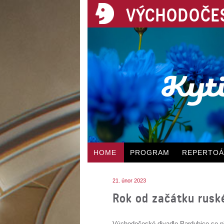
VÝCHODOČES
HOME
PROGRAM
REPERTO
21. únor 2023
Rok od začátku ruské
Východočeské divadlo Pardubice se př