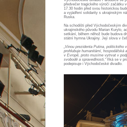
předvečer tragického výročí začátku v
17.30 hodin před svou historickou bu
a vyjádření solidarity s ukrajinským 
Ruska.
Na schodišti před Východočeským diva
ukrajinského původu Marian Kurylo, ad
setkání, během něhož bude budova div
státní hymna Ukrajiny. Její slova v če
„Vinou prezidenta Putina, politického 
prohlubuje humanitární, hospodářská 
v Evropě, proto musíme vytrvat v podp
svobodě a spravedlnosti,“
říká se v pr
podepisuje i Východočeské divadlo.