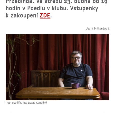
Przebinda. Ve středu 23. dubna od 19
hodin v Poediu v klubu. Vstupenky
k zakoupení
ZDE
.
Jana Pithartová
Petr Stančík, foto David Konečný