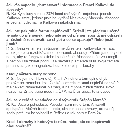
SOUBOR
Jak vás napadlo „formátovat“ informace o Franzi Kafkovi do
abecedy?
DÁLE NABÍZÍME
R. K.:
Byla tady v roce 2024 hned dvě výročí najednou: jednak
Kafkovy smrti, jednak prvního vydání Nezvalovy Abecedy. Abeceda
je věčná i vděčná. Ta Kafkova i jakákoli jiná.
Jak jste pak tuhle formu naplňovali? Strkali jste předem určená
témata do písmenek, nebo jste se od písmen spontánně odráželi
a následně revidovali, co chybí a co se opakuje? Nebo ještě
jinak?
P. S.:
Nejprve jsme si vytipovali nejdůležitější kafkovská témata,
a pak jsme je rozstrkávali do písmenek abecedy. Přitom jsme mysleli
na to, aby to fungovalo třeba i v němčině. Abeceda má svou magii
a nemohu se zbavit pocitu, že některá písmenka si ta svoje témata
přitahovala jako magnetová hora kolemplující koráby.
Kladly některé litery odpor?
P. S.:
No jémine. Hlavně Q, X a Y. A některá tam úplně chybí,
protože ani nemohou být. Česká abeceda je snad nejdelší na světě,
má celkem dvaačtyřicet písmen, a na mnohá z nich žádné slovo
nezačíná. Znáte třeba něco na Ě? A na Ů už ůbec, totiž vůbec.
Jak se v celé té skládačce ocitl výtvarník Štěpán Mareš?
R. K.:
Docela jednoduše. Pověděl jsem mu o tom. A nabídl
spolupráci. Možná trochu i proto, aby rozehnal chmury, co na něj
sedly poté, co ho vyhodili z Reflexu a rok nato z Fora 24.
Kreslil obrázky k hotovým textům, nebo jste se inspirovali
obousměrně?