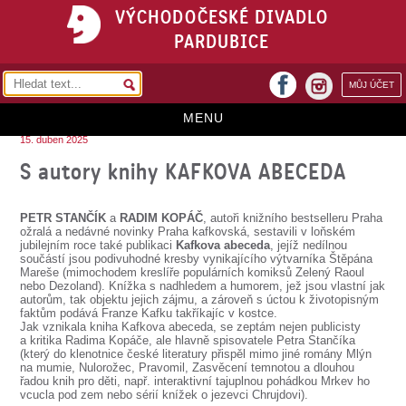
VÝCHODOČESKÉ DIVADLO
PARDUBICE
facebook
MŮJ ÚČET
instagram
MENU
15. duben 2025
HOME
S autory knihy KAFKOVA ABECEDA
PROGRAM
PETR STANČÍK
a
RADIM KOPÁČ
, autoři knižního bestselleru Praha
REPERTOÁR
ožralá a nedávné novinky Praha kafkovská, sestavili v loňském
jubilejním roce také publikaci
Kafkova abeceda
, jejíž nedílnou
součástí jsou podivuhodné kresby vynikajícího výtvarníka Štěpána
VSTUPENKY
Mareše (mimochodem kreslíře populárních komiksů Zelený Raoul
nebo Dezoland). Knížka s nadhledem a humorem, jež jsou vlastní jak
PŘEDPLATNÉ
autorům, tak objektu jejich zájmu, a zároveň s úctou k životopisným
faktům podává Franze Kafku takříkajíc v kostce.
Jak vznikala kniha Kafkova abeceda, se zeptám nejen publicisty
KONTAKTY
a kritika Radima Kopáče, ale hlavně spisovatele Petra Stančíka
(který do klenotnice české literatury přispěl mimo jiné romány Mlýn
na mumie, Nulorožec, Pravomil, Zasvěcení temnotou a dlouhou
O DIVADLE
řadou knih pro děti, např. interaktivní tajuplnou pohádkou Mrkev ho
vcucla pod zem nebo sérií knížek o jezevci Chrujdovi).