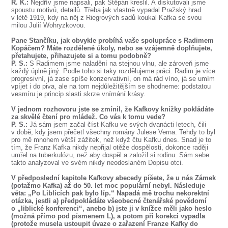
R. K.:
Nejdřív jsme napsali, pak Štěpán kreslil. A diskutovali jsme
spoustu motivů, detailů. Třeba jak vlastně vypadal Pražský hrad
v létě 1919, kdy na něj z Riegrových sadů koukal Kafka se svou
milou Julií Wohryzkovou.
Pane Stančíku, jak obvykle probíhá vaše spolupráce s Radimem
Kopáčem? Máte rozdělené úkoly, nebo se vzájemně doplňujete,
přetahujete, přihazujete si a tomu podobně?
P. S.:
S Radimem jsme naladění na stejnou vlnu, ale zároveň jsme
každý úplně jiný. Podle toho si taky rozdělujeme práci. Radim je více
progresivní, já zase spíše konzervativní, on má rád víno, já se umím
vpíjet i do piva, ale na tom nejdůležitějším se shodneme: podstatou
vesmíru je princip slasti skrze vnímání krásy.
V jednom rozhovoru jste se zmínil, že Kafkovy knížky pokládáte
za skvělé čtení pro mládež. Co vás k tomu vede?
P. S.:
Já sám jsem začal číst Kafku ve svých dvanácti letech, čili
v době, kdy jsem přečetl všechny romány Julese Verna. Tehdy to byl
pro mě mnohem větší zážitek, než když čtu Kafku dnes. Snad je to
tím, že Franz Kafka nikdy nepřijal otěže dospělosti, dokonce raději
umřel na tuberkulózu, než aby dospěl a založil si rodinu. Sám sebe
takto analyzoval ve svém nikdy neodeslaném Dopisu otci.
V předposlední kapitole Kafkovy abecedy píšete, že u nás Zámek
(potažmo Kafka) až do 50. let moc populární nebyl. Následuje
věta: „Po Liblicích pak bylo líp.“ Napadá mě trochu nekorektní
otázka, jestli a) předpokládáte všeobecné čtenářské povědomí
o „liblické konferenci“, anebo b) jste ji v knížce měli jako heslo
(možná přímo pod písmenem L), a potom při korekci vypadla
(protože musela ustoupit úvaze o zařazení Franze Kafky do