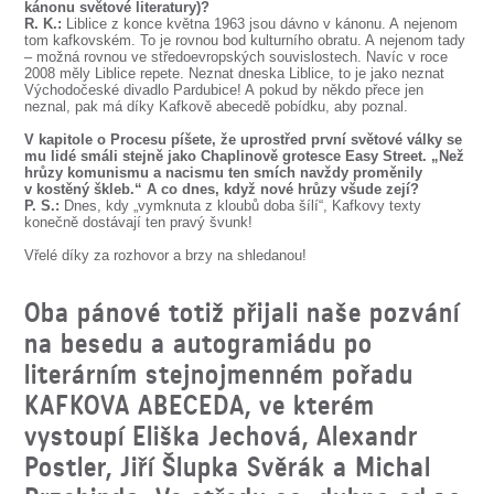
kánonu světové literatury)?
R. K.:
Liblice z konce května 1963 jsou dávno v kánonu. A nejenom
tom kafkovském. To je rovnou bod kulturního obratu. A nejenom tady
– možná rovnou ve středoevropských souvislostech. Navíc v roce
2008 měly Liblice repete. Neznat dneska Liblice, to je jako neznat
Východočeské divadlo Pardubice! A pokud by někdo přece jen
neznal, pak má díky Kafkově abecedě pobídku, aby poznal.
V kapitole o Procesu píšete, že uprostřed první světové války se
mu lidé smáli stejně jako Chaplinově grotesce Easy Street. „Než
hrůzy komunismu a nacismu ten smích navždy proměnily
v kostěný škleb.“ A co dnes, když nové hrůzy všude zejí?
P. S.:
Dnes, kdy „vymknuta z kloubů doba šílí“, Kafkovy texty
konečně dostávají ten pravý švunk!
Vřelé díky za rozhovor a brzy na shledanou!
Oba pánové totiž přijali naše pozvání
na besedu a autogramiádu po
literárním stejnojmenném pořadu
KAFKOVA ABECEDA, ve kterém
vystoupí Eliška Jechová, Alexandr
Postler, Jiří Šlupka Svěrák a Michal