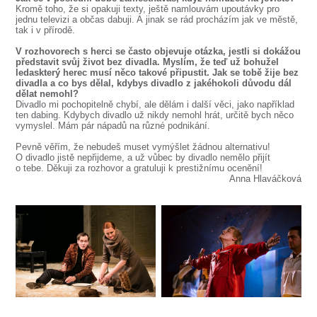
Kromě toho, že si opakuji texty, ještě namlouvám upoutávky pro
jednu televizi a občas dabuji. A jinak se rád procházím jak ve městě,
tak i v přírodě.
V rozhovorech s herci se často objevuje otázka, jestli si dokážou
představit svůj život bez divadla. Myslím, že teď už bohužel
ledaskterý herec musí něco takové připustit. Jak se tobě žije bez
divadla a co bys dělal, kdybys divadlo z jakéhokoli důvodu dál
dělat nemohl?
Divadlo mi pochopitelně chybí, ale dělám i další věci, jako například
ten dabing. Kdybych divadlo už nikdy nemohl hrát, určitě bych něco
vymyslel. Mám pár nápadů na různé podnikání.
Pevně věřím, že nebudeš muset vymýšlet žádnou alternativu!
O divadlo jistě nepřijdeme, a už vůbec by divadlo nemělo přijít
o tebe. Děkuji za rozhovor a gratuluji k prestižnímu ocenění!
Anna Hlaváčková