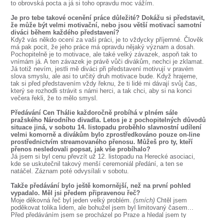
to obrovská pocta a já si toho opravdu moc vážím.
Je pro tebe takové ocenění práce důležité? Dokážu si představit,
že může být velmi motivační, nebo jsou větší motivací samotní
diváci během každého představení?
Když vás někdo ocení za vaši práci, je to vždycky příjemné. Člověk
má pak pocit, že jeho práce má opravdu nějaký význam a dosah.
Pochopitelně je to motivace, ale také velký závazek, aspoň tak to
vnímám já. A ten závazek je právě vůči divákům, nechci je zklamat.
Já totiž nevím, jestli mě diváci při představení motivují v pravém
slova smyslu, ale asi to určitý druh motivace bude. Když hrajeme,
tak si před představením vždy řeknu, že ti lidé mi dávají svůj čas,
který se rozhodli strávit s námi herci, a tak chci, aby si na konci
večera řekli, že to mělo smysl.
Předávání Cen Thálie každoročně probíhá v plném sále
pražského Národního divadla. Letos je z pochopitelných důvodů
situace jiná, v sobotu 14. listopadu proběhlo slavnostní udílení
velmi komorně a divákům bylo zprostředkováno pouze on-line
prostřednictvím streamovaného přenosu. Můžeš pro ty, kteří
přenos nesledovali popsat, jak vše probíhalo?
Já jsem si byl cenu převzít už 12. listopadu na Herecké asociaci,
kde se uskutečnil takový menší ceremoniál předání, a ten se
natáčel. Záznam poté odvysílali v sobotu.
Takže předávání bylo ještě komornější, než na první pohled
vypadalo. Měl jsi předem připravenou řeč?
Moje děkovná řeč byl jeden velký problém.
(smích)
Chtěl jsem
poděkovat tolika lidem, ale bohužel jsem byl limitovaný časem…
Před předáváním jsem se procházel po Praze a hledal jsem ty