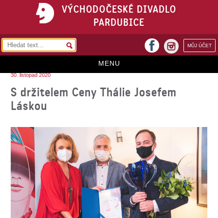
VÝCHODOČESKÉ DIVADLO
PARDUBICE
facebook
MŮJ ÚČET
instagram
MENU
30. listopad 2020
HOME
S držitelem Ceny Thálie Josefem
Láskou
PROGRAM
REPERTOÁR
VSTUPENKY
PŘEDPLATNÉ
KONTAKTY
O DIVADLE