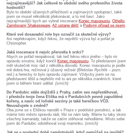
nejzajímavější? Jak celkově to období svého profesního života
hodnotíš?
Bylo to období úžasných příležitostí a zajímavých spoluprací, také
jsem se musel několikrát překonávat, a to mě baví. Jako
nejzajímavější bych asi vybral inscenace
Konec masopustu
,
Othello
,
Zamilovaný Shakespeare
,
Až ustane déšť
a
Podivný případ se psem
.
Které své dosavadní role bys označil za skutečné výzvy?
Asi nepřekvapím, když řeknu, že největší výzva byl a pořád je
Christopher.
Jaká inscenace ti nejvíc přerostla k srdci?
Abych se pořád neopakoval, tak teď řeknu něco jiného – bylo mi
opravdu smutno, když končil
Konec masopustu
. To představení jsem
měl skutečně moc rád z několika důvodů. Konec masopustu je podle
mě dobrá hra, režíroval ji úžasný režisér
(Břetislav Rychlík – pozn.
red.)
a herecky to bylo opravdu zajímavé. Vždycky jsem se na
představení těšil a nepřešlo mě to ani po několika zraněních, které
jsem si během hraní udělal.
(smích)
Do Pardubic stále dojíždíš z Prahy, zatím ses nepřestěhoval,
i přestože tvoje žena Eliška má v Pardubicích pevně zapuštěné
kořeny, a navíc od loňské sezóny je také herečkou VČD.
Neuvažujete o změně?
Oba jsme se s Eliškou narodili v Praze v podolské porodnici, a tak
máme toto město opravdu rádi, líbí se nám tady. Máme tu taky skoro
všechny kamarády, takže se zatím stěhovat nehodláme. Místo sebe
jsem do Pardubic odstěhoval svoji maminku.
(smích)
Jak se v poslední době zaměstnáváš, když nemůžeš na jeviště?