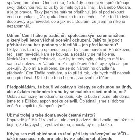
správné formulace. Ono se říká, že každý herec si ve sprše trénuje
svoji děkovnou řeč, ať už by to mělo být za Thálii, Lva nebo Oscara,
a je to pravda. Taky jsem se párkrát přistihnul, jak si pod tekoucí
vodou mumlám: „Děkuji akademii za toto ocenění…“ Ale teď to bylo
doopravdy a já nevěděl, co a jak říct. Doufám, že jsem na nikoho
nezapomněl…
Udílení Cen Thálie je tradičně i společenským ceremoniálem,
o který byli letos všichni ocenění ochuzeni. Jaký to je pocit
přebírat cenu bez podpory v hledišti – jen před kamerou?
I když nás tam bylo opravdu jen pár, byl jsem nervózní. Při děkovné
řeči jsem nevěděl, kam se koukat, a roztřásly se mi kolena.
Nedokážu si ani představit, jaké by to tedy bylo, kdybych měl to
samé absolvovat v Národním. Z mojí děkovné řeči by zbylo asi jen
„děkuji“. Bylo mi ale slíbeno, že se do Národního divadla na
předávání Cen Thálie podívám, a to příští rok, kdy bych měl naopak
cenu předávat. Už teď se toho bojím a zároveň se těším.
Předpokládám, že bouřlivé oslavy s kolegy se odsunou na jindy,
ale v úzkém rodinném kruhu by se malinko slavit mohlo, ne?
Oslavu samozřejmě odsunu na dobu, kdy to bude možné, ale doma
jsme to s Eliškou aspoň trošku oslavili. Objednali jsme si dobrou
večeři a zapili to „šampaňským“.
Už má trofej u tebe doma svoje čestné místo?
Popravdě ještě leží v krabici, ale chci ji odvézt do divadla, protože se
bojím, že kdybych ji vystavil doma, shodila by mi ji kočka.
Kdyby ses měl ohlédnout za těmi pěti lety strávenými ve VČD –
jaké inscenace, role pro tebe byly z jakéhokoli důvodu