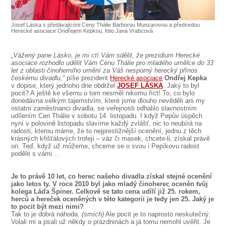
SOUBOR
DÁLE NABÍZÍME
Josef Láska s předávajícími Ceny Thálie Barborou Munzarovou a předsedou
Herecké asociace Ondřejem Kepkou, foto Jana Vrabcová
„Vážený pane Lásko, je mi ctí Vám sdělit, že prezidium Herecké
asociace rozhodlo udělit Vám Cenu Thálie pro mladého umělce do 33
let z oblasti činoherního umění za Váš nesporný herecký přínos
českému divadlu,“
píše prezident
Herecké asociace
Ondřej Kepka
v dopise, který jednoho dne obdržel
JOSEF LÁSKA
. Jaký to byl
pocit? A ještě ke všemu o tom nesměl nikomu říct! To, co bylo
donedávna velkým tajemstvím, které jsme dlouho nevěděli ani my
ostatní zaměstnanci divadla, se veřejnosti odhalilo slavnostním
udílením Cen Thálie v sobotu 14. listopadu. I když Pepův úspěch
nyní v polovině listopadu slavíme každý zvlášť, nic to neubírá na
radosti, kterou máme, že to nejprestižnější ocenění, jednu z těch
krásných křišťálových trofejí – váz či masek, chcete-li, získal právě
on. Teď, když už můžeme, chceme se o svou i Pepíkovu radost
podělit s vámi…
Je to právě 10 let, co herec našeho divadla získal stejné ocenění
jako letos ty. V roce 2010 byl jako mladý činoherec oceněn tvůj
kolega Láďa Špiner. Celkově se tato cena udílí již 25. rokem,
herců a hereček oceněných v této kategorii je tedy jen 25. Jaký je
to pocit být mezi nimi?
Tak to je dobrá náhoda.
(smích)
Ale pocit je to naprosto neskutečný.
Volali mi a psali už někdy o prázdninách a já tomu nemohl uvěřit. Je