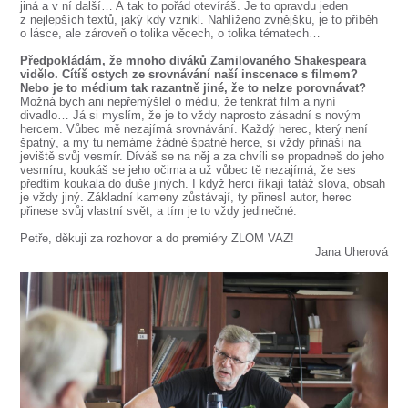
jiná a v ní další… A tak to pořád otevíráš. Je to opravdu jeden
z nejlepších textů, jaký kdy vznikl. Nahlíženo zvnějšku, je to příběh
o lásce, ale zároveň o tolika věcech, o tolika tématech…
Předpokládám, že mnoho diváků Zamilovaného Shakespeara
vidělo. Cítíš ostych ze srovnávání naší inscenace s filmem?
Nebo je to médium tak razantně jiné, že to nelze porovnávat?
Možná bych ani nepřemýšlel o médiu, že tenkrát film a nyní
divadlo… Já si myslím, že je to vždy naprosto zásadní s novým
hercem. Vůbec mě nezajímá srovnávání. Každý herec, který není
špatný, a my tu nemáme žádné špatné herce, si vždy přináší na
jeviště svůj vesmír. Díváš se na něj a za chvíli se propadneš do jeho
vesmíru, koukáš se jeho očima a už vůbec tě nezajímá, že ses
předtím koukala do duše jiných. I když herci říkají tatáž slova, obsah
je vždy jiný. Základní kameny zůstávají, ty přinesl autor, herec
přinese svůj vlastní svět, a tím je to vždy jedinečné.
Petře, děkuji za rozhovor a do premiéry ZLOM VAZ!
Jana Uherová