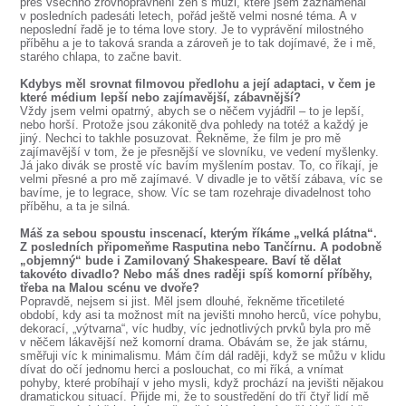
přes všechno zrovnoprávnění žen s muži, které jsem zaznamenal
v posledních padesáti letech, pořád ještě velmi nosné téma. A v
neposlední řadě je to téma love story. Je to vyprávění milostného
příběhu a je to taková sranda a zároveň je to tak dojímavé, že i mě,
starého chlapa, to začne bavit.
Kdybys měl srovnat filmovou předlohu a její adaptaci, v čem je
které médium lepší nebo zajímavější, zábavnější?
Vždy jsem velmi opatrný, abych se o něčem vyjádřil – to je lepší,
nebo horší. Protože jsou zákonitě dva pohledy na totéž a každý je
jiný. Nechci to takhle posuzovat. Řekněme, že film je pro mě
zajímavější v tom, že je přesnější ve slovníku, ve vedení myšlenky.
Já jako divák se prostě víc bavím myšlením postav. To, co říkají, je
velmi přesné a pro mě zajímavé. V divadle je to větší zábava, víc se
bavíme, je to legrace, show. Víc se tam rozehraje divadelnost toho
příběhu, a ta je silná.
Máš za sebou spoustu inscenací, kterým říkáme „velká plátna“.
Z posledních připomeňme Rasputina nebo Tančírnu. A podobně
„objemný“ bude i Zamilovaný Shakespeare. Baví tě dělat
takovéto divadlo? Nebo máš dnes raději spíš komorní příběhy,
třeba na Malou scénu ve dvoře?
Popravdě, nejsem si jist. Měl jsem dlouhé, řekněme třicetileté
období, kdy asi ta možnost mít na jevišti mnoho herců, více pohybu,
dekorací, „výtvarna“, víc hudby, víc jednotlivých prvků byla pro mě
v něčem lákavější než komorní drama. Obávám se, že jak stárnu,
směřuji víc k minimalismu. Mám čím dál raději, když se můžu v klidu
dívat do očí jednomu herci a poslouchat, co mi říká, a vnímat
pohyby, které probíhají v jeho mysli, když prochází na jevišti nějakou
dramatickou situací. Přijde mi, že to soustředění do tří čtyř lidí mě