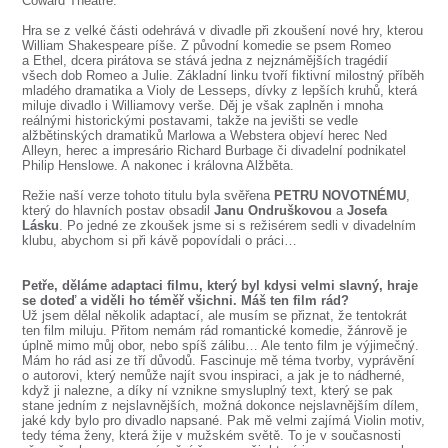
Coward Theatre.
SOUBOR
Hra se z velké části odehrává v divadle při zkoušení nové hry, kterou
DÁLE NABÍZÍME
William Shakespeare píše. Z původní komedie se psem Romeo
a Ethel, dcera pirátova se stává jedna z nejznámějších tragédií
všech dob Romeo a Julie. Základní linku tvoří fiktivní milostný příběh
mladého dramatika a Violy de Lesseps, dívky z lepších kruhů, která
miluje divadlo i Williamovy verše. Děj je však zaplněn i mnoha
reálnými historickými postavami, takže na jevišti se vedle
alžbětinských dramatiků Marlowa a Webstera objeví herec Ned
Alleyn, herec a impresário Richard Burbage či divadelní podnikatel
Philip Henslowe. A nakonec i královna Alžběta.
Režie naší verze tohoto titulu byla svěřena
PETRU NOVOTNÉMU
,
který do hlavních postav obsadil
Janu Ondruškovou
a
Josefa
Lásku
. Po jedné ze zkoušek jsme si s režisérem sedli v divadelním
klubu, abychom si při kávě popovídali o práci…
Petře, děláme adaptaci filmu, který byl kdysi velmi slavný, hraje
se doteď a viděli ho téměř všichni. Máš ten film rád?
Už jsem dělal několik adaptací, ale musím se přiznat, že tentokrát
ten film miluju. Přitom nemám rád romantické komedie, žánrově je
úplně mimo můj obor, nebo spíš zálibu… Ale tento film je výjimečný.
Mám ho rád asi ze tří důvodů. Fascinuje mě téma tvorby, vyprávění
o autorovi, který nemůže najít svou inspiraci, a jak je to nádherné,
když ji nalezne, a díky ní vznikne smysluplný text, který se pak
stane jedním z nejslavnějších, možná dokonce nejslavnějším dílem,
jaké kdy bylo pro divadlo napsané. Pak mě velmi zajímá Violin motiv,
tedy téma ženy, která žije v mužském světě. To je v současnosti