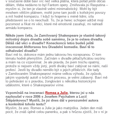
v současné době baví víc než velká plátna, která pořád ještě občas
dělám, třeba nedávno to byl Fantom opery. Zmiňovala jsi Rasputina –
myslím si, že ten je vlastně velmi minimalistický. Mohl by být
mnohem větším plátnem, mohli jsme tam jezdit s koňskými povozy
a mít hodně komparzu. I když to hrajeme s méně lidmi, síla
představení se o to neochudí. To, že je herec schopen udržet moji
pozornost a říkat mi věci, které mě emotivně zasahují, mi nahradí
armádu komparzu.
Někde jsem četla, že Zamilovaný Shakespeare je vlastně takový
milostný dopis divadla sobě samému, že je to oslava divadla.
Děláš rád věci o divadle? Koneckonců letos budeš ještě
inscenovat Ahlforsovu hru Divadelní komedie. Baví tě to
odhalování divadla?
Baví mě to, dokonce mám jednu takovou hru rozepsanou. O tom
tématu hodně přemýšlím. Začínám v divadle pětačtyřicátou sezónu
a mám na co vzpomínat. Je ale pravda, že jsem trochu opatrný,
protože si nejsem vždy jistý, jestli diváky baví zabývat se námi, naší
profesí. Jestli by divadlo nemělo být o jejich příbězích. Ale tady
v Zamilovaném Shakespearovi máme velkou výhodu, že způsob,
jakým vyprávějí autoři o tvůrčím procesu, je velmi zábavný. Baví mě
to pohrávání si s pravdou, žonglování s několika historickými
událostmi, které o Shakespearovi víme.
Vzpomínáš na inscenaci
Romea a Julie
, kterou jsi u nás
nazkoušel v roce 2006 s Josefem Pejchalem a Lucií
Štěpánkovou? Myslíš, že jsi dnes dál v porozumění autora
a konkrétně tohoto textu?
Myslím, že ano. Romeo a Julie je jako matrjoška. Jeden den máš
pocit, že znáš úplně celou panenku, a pak s hrůzou zjistíš, že v ní je