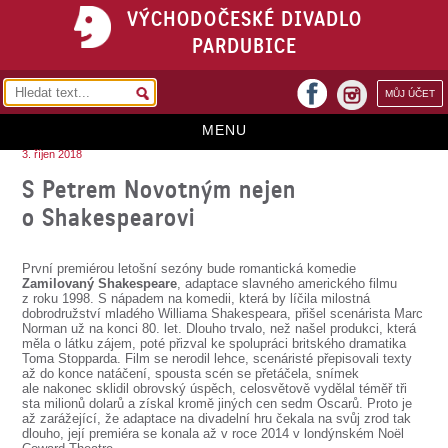
VÝCHODOČESKÉ DIVADLO
PARDUBICE
facebook
MŮJ ÚČET
instagram
MENU
3. říjen 2018
HOME
S Petrem Novotným nejen
o Shakespearovi
PROGRAM
REPERTOÁR
První premiérou letošní sezóny bude romantická komedie
Zamilovaný Shakespeare
, adaptace slavného amerického filmu
VSTUPENKY
z roku 1998. S nápadem na komedii, která by líčila milostná
dobrodružství mladého Williama Shakespeara, přišel scenárista Marc
Norman už na konci 80. let. Dlouho trvalo, než našel produkci, která
PŘEDPLATNÉ
měla o látku zájem, poté přizval ke spolupráci britského dramatika
Toma Stopparda. Film se nerodil lehce, scenáristé přepisovali texty
KONTAKTY
až do konce natáčení, spousta scén se přetáčela, snímek
ale nakonec sklidil obrovský úspěch, celosvětově vydělal téměř tři
sta milionů dolarů a získal kromě jiných cen sedm Oscarů. Proto je
O DIVADLE
až zarážející, že adaptace na divadelní hru čekala na svůj zrod tak
dlouho, její premiéra se konala až v roce 2014 v londýnském Noël