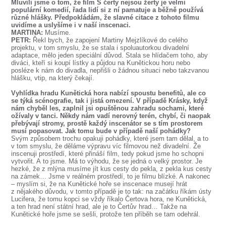
Mluvili jsme o tom, že film S čerty nejsou žerty je velmi
populární komedií, řada lidí si z ní pamatuje a běžně používá
různé hlášky. Předpokládám, že slavné citace z tohoto filmu
uvidíme a uslyšíme i v naší inscenaci.
MARTINA:
Musíme.
PETR:
Řekl bych, že zapojení Martiny Mejzlíkové do celého
projektu, v tom smyslu, že se stala i spoluautorkou divadelní
adaptace, mělo jeden speciální důvod. Stala se hlídačem toho, aby
diváci, kteří si koupí lístky a půjdou na Kunětickou horu nebo
posléze k nám do divadla, nepřišli o žádnou situaci nebo takzvanou
hlášku, vtip, na který čekají.
Vyhlídka hradu Kunětická hora nabízí spoustu benefitů, ale co
se týká scénografie, tak i jistá omezení. V případě Krásky, když
nám chyběl les, zaplnil jsi opuštěnou zahradu sochami, které
ožívaly v tanci. Někdy nám vadí nerovný terén, chybí, či naopak
přebývají stromy, prostě každý inscenátor se s tím prostorem
musí popasovat. Jak tomu bude v případě naší pohádky?
Svým způsobem trochu opakuji pohádky, které jsem tam dělal, a to
v tom smyslu, že děláme výpravu víc filmovou než divadelní. Že
inscenuji prostředí, které přináší film, tedy pokud jsme ho schopni
vytvořit. A to jsme. Má to výhodu, že se jedná o velký prostor. Je
hezké, že z mlýna musíme jít kus cesty do pekla, z pekla kus cesty
na zámek… Jsme v reálném prostředí, to je filmu blízké. A nakonec
– myslím si, že na Kunětické hoře se inscenace musejí hrát
z nějakého důvodu, v tomto případě je to tak: na začátku říkám ústy
Lucifera, že tomu kopci se vždy říkalo Čertova hora, ne Kunětická,
a ten hrad není státní hrad, ale je to Čertův hrad… Takže na
Kunětické hoře jsme se sešli, protože ten příběh se tam odehrál.