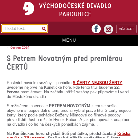
VÝCHODOČESKÉ DIVADLO
PARDUBICE
facebook
MŮJ ÚČET
instagram
MENU
4. červen 2024
HOME
S Petrem Novotným před premiérou
ČERTŮ
PROGRAM
REPERTOÁR
Poslední novinku sezóny – pohádku
S ČERTY NEJSOU ŽERTY
–
uvedeme nejprve na Kunětické hoře, kde tento titul budeme
22.
VSTUPENKY
června
premiérovat. Na začátku příští sezóny pak připravíme i verzi
do Městského divadla.
PŘEDPLATNÉ
S režisérem inscenace
PETREM NOVOTNÝM
jsem se sešla,
abychom si popovídali o tom, proč si vybral právě titul S čerty nejsou
KONTAKTY
žerty, který podle pohádek Boženy Němcové do filmové podoby
převedl Jiří Just a režisér Hynek Bočan. A jak přistupoval k adaptaci
na divadlo i co ho na českých pohádkách zajímá…
O DIVADLE
Na Kunětickou horu chystáš třetí pohádku, předcházela jí
Kráska