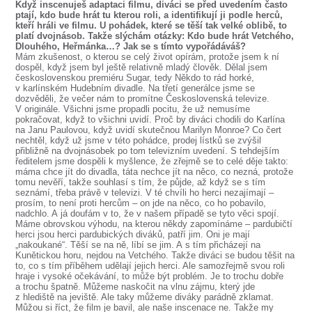
Když inscenuješ adaptaci filmu, diváci se před uvedením často
ptají, kdo bude hrát tu kterou roli, a identifikují ji podle herců,
kteří hráli ve filmu. U pohádek, které se těší tak velké oblibě, to
platí dvojnásob. Takže slýchám otázky: Kdo bude hrát Vetchého,
Dlouhého, Heřmánka…? Jak se s tímto vypořádáváš?
Mám zkušenost, o kterou se celý život opírám, protože jsem k ní
dospěl, když jsem byl ještě relativně mladý člověk. Dělal jsem
československou premiéru Sugar, tedy Někdo to rád horké,
v karlínském Hudebním divadle. Na třetí generálce jsme se
dozvěděli, že večer nám to promítne Československá televize.
V originále. Všichni jsme propadli pocitu, že už nemusíme
pokračovat, když to všichni uvidí. Proč by diváci chodili do Karlína
na Janu Paulovou, když uvidí skutečnou Marilyn Monroe? Co čert
nechtěl, když už jsme v této pohádce, prodej lístků se zvýšil
přibližně na dvojnásobek po tom televizním uvedení. S tehdejším
ředitelem jsme dospěli k myšlence, že zřejmě se to celé děje takto:
máma chce jít do divadla, táta nechce jít na něco, co nezná, protože
tomu nevěří, takže souhlasí s tím, že půjde, až když se s tím
seznámí, třeba právě v televizi. V té chvíli ho herci nezajímají –
prosím, to není proti hercům – on jde na něco, co ho pobavilo,
nadchlo. A já doufám v to, že v našem případě se tyto věci spojí.
Máme obrovskou výhodu, na kterou někdy zapomínáme – pardubičtí
herci jsou herci pardubických diváků, patří jim. Oni je mají
„nakoukané“. Těší se na ně, líbí se jim. A s tím přicházejí na
Kunětickou horu, nejdou na Vetchého. Takže diváci se budou těšit na
to, co s tím příběhem udělají jejich herci. Ale samozřejmě svou roli
hraje i vysoké očekávání, to může být problém. Je to trochu dobře
a trochu špatně. Můžeme naskočit na vlnu zájmu, který jde
z hlediště na jeviště. Ale taky můžeme diváky parádně zklamat.
Můžou si říct, že film je bavil, ale naše inscenace ne. Takže my