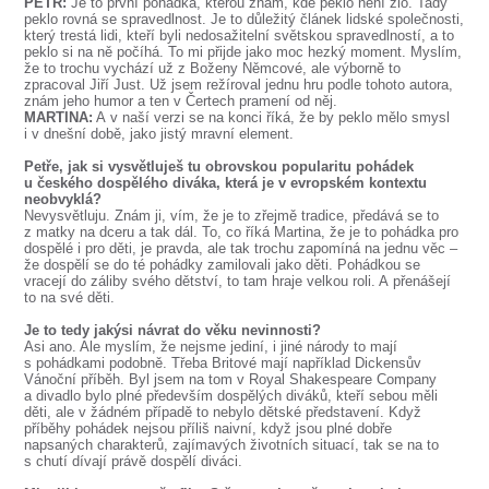
PETR:
Je to první pohádka, kterou znám, kde peklo není zlo. Tady
peklo rovná se spravedlnost. Je to důležitý článek lidské společnosti,
který trestá lidi, kteří byli nedosažitelní světskou spravedlností, a to
peklo si na ně počíhá. To mi přijde jako moc hezký moment. Myslím,
že to trochu vychází už z Boženy Němcové, ale výborně to
zpracoval Jiří Just. Už jsem režíroval jednu hru podle tohoto autora,
znám jeho humor a ten v Čertech pramení od něj.
MARTINA:
A v naší verzi se na konci říká, že by peklo mělo smysl
i v dnešní době, jako jistý mravní element.
Petře, jak si vysvětluješ tu obrovskou popularitu pohádek
u českého dospělého diváka, která je v evropském kontextu
neobvyklá?
Nevysvětluju. Znám ji, vím, že je to zřejmě tradice, předává se to
z matky na dceru a tak dál. To, co říká Martina, že je to pohádka pro
dospělé i pro děti, je pravda, ale tak trochu zapomíná na jednu věc –
že dospělí se do té pohádky zamilovali jako děti. Pohádkou se
vracejí do záliby svého dětství, to tam hraje velkou roli. A přenášejí
to na své děti.
Je to tedy jakýsi návrat do věku nevinnosti?
Asi ano. Ale myslím, že nejsme jediní, i jiné národy to mají
s pohádkami podobně. Třeba Britové mají například Dickensův
Vánoční příběh. Byl jsem na tom v Royal Shakespeare Company
a divadlo bylo plné především dospělých diváků, kteří sebou měli
děti, ale v žádném případě to nebylo dětské představení. Když
příběhy pohádek nejsou příliš naivní, když jsou plné dobře
napsaných charakterů, zajímavých životních situací, tak se na to
s chutí dívají právě dospělí diváci.