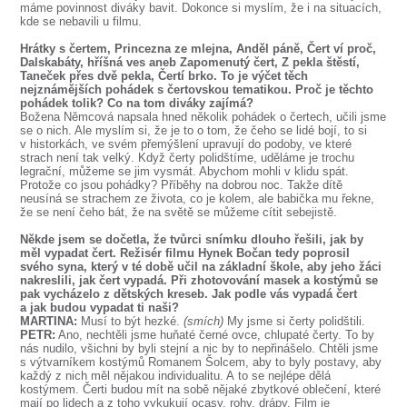
máme povinnost diváky bavit. Dokonce si myslím, že i na situacích,
kde se nebavili u filmu.
Hrátky s čertem, Princezna ze mlejna, Anděl páně, Čert ví proč,
Dalskabáty, hříšná ves aneb Zapomenutý čert, Z pekla štěstí,
Taneček přes dvě pekla, Čertí brko. To je výčet těch
nejznámějších pohádek s čertovskou tematikou. Proč je těchto
pohádek tolik? Co na tom diváky zajímá?
Božena Němcová napsala hned několik pohádek o čertech, učili jsme
se o nich. Ale myslím si, že je to o tom, že čeho se lidé bojí, to si
v historkách, ve svém přemýšlení upravují do podoby, ve které
strach není tak velký. Když čerty polidštíme, uděláme je trochu
legrační, můžeme se jim vysmát. Abychom mohli v klidu spát.
Protože co jsou pohádky? Příběhy na dobrou noc. Takže dítě
neusíná se strachem ze života, co je kolem, ale babička mu řekne,
že se není čeho bát, že na světě se můžeme cítit sebejistě.
Někde jsem se dočetla, že tvůrci snímku dlouho řešili, jak by
měl vypadat čert. Režisér filmu Hynek Bočan tedy poprosil
svého syna, který v té době učil na základní škole, aby jeho žáci
nakreslili, jak čert vypadá. Při zhotovování masek a kostýmů se
pak vycházelo z dětských kreseb. Jak podle vás vypadá čert
a jak budou vypadat ti naši?
MARTINA:
Musí to být hezké.
(smích)
My jsme si čerty polidštili.
PETR:
Ano, nechtěli jsme huňaté černé ovce, chlupaté čerty. To by
nás nudilo, všichni by byli stejní a nic by to nepřinášelo. Chtěli jsme
s výtvarníkem kostýmů Romanem Šolcem, aby to byly postavy, aby
každý z nich měl nějakou individualitu. A to se nejlépe dělá
kostýmem. Čerti budou mít na sobě nějaké zbytkové oblečení, které
mají po lidech a z toho vykukují ocasy, rohy, drápy. Film je