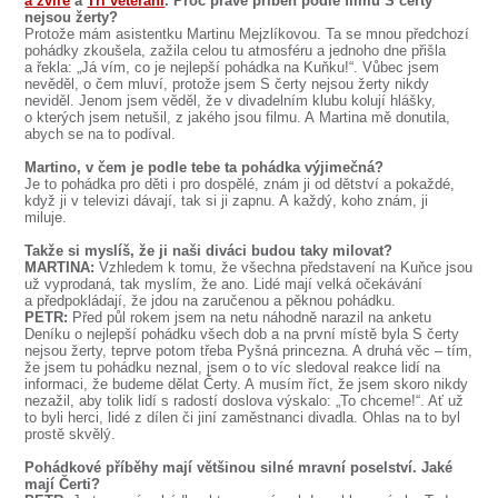
a zvíře
a
Tři veteráni
. Proč právě příběh podle filmu S čerty
SOUBOR
nejsou žerty?
Protože mám asistentku Martinu Mejzlíkovou. Ta se mnou předchozí
DÁLE NABÍZÍME
pohádky zkoušela, zažila celou tu atmosféru a jednoho dne přišla
a řekla: „Já vím, co je nejlepší pohádka na Kuňku!“. Vůbec jsem
nevěděl, o čem mluví, protože jsem S čerty nejsou žerty nikdy
neviděl. Jenom jsem věděl, že v divadelním klubu kolují hlášky,
o kterých jsem netušil, z jakého jsou filmu. A Martina mě donutila,
abych se na to podíval.
Martino, v čem je podle tebe ta pohádka výjimečná?
Je to pohádka pro děti i pro dospělé, znám ji od dětství a pokaždé,
když ji v televizi dávají, tak si ji zapnu. A každý, koho znám, ji
miluje.
Takže si myslíš, že ji naši diváci budou taky milovat?
MARTINA:
Vzhledem k tomu, že všechna představení na Kuňce jsou
už vyprodaná, tak myslím, že ano. Lidé mají velká očekávání
a předpokládají, že jdou na zaručenou a pěknou pohádku.
PETR:
Před půl rokem jsem na netu náhodně narazil na anketu
Deníku o nejlepší pohádku všech dob a na první místě byla S čerty
nejsou žerty, teprve potom třeba Pyšná princezna. A druhá věc – tím,
že jsem tu pohádku neznal, jsem o to víc sledoval reakce lidí na
informaci, že budeme dělat Čerty. A musím říct, že jsem skoro nikdy
nezažil, aby tolik lidí s radostí doslova výskalo: „To chceme!“. Ať už
to byli herci, lidé z dílen či jiní zaměstnanci divadla. Ohlas na to byl
prostě skvělý.
Pohádkové příběhy mají většinou silné mravní poselství. Jaké
mají Čerti?