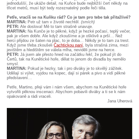
jednodušší, že ukáže detail, na Kuňce bude nejbližší čert někdy na
třicet metrů, musí být tedy rozeznatelný podle řeči těla.
Petře, vracíš se na Kuňku rád? Co je tam pro tebe tak přitažlivé?
MARTINA:
Petr už tam v životě nechtěl.
(smích)
PETR:
Ale doslova! Mě to tam strašně unavuje.
MARTINA:
Na Kunče je to pěkné, když je hezké počasí, teplý večer,
pak je všem dobře. Ale když zkoušíme a je ošklivě a prší… Než
herci přijdou ze šaten na plac, to je doba… Někdy je to tam za trest.
Když jsme třeba zkoušeli
Čachtickou paní
, byla strašná zima, mezi
jevištěm a hledištěm se válela mlha, neviděli jsme na herce.
PETR:
Já jsem ale přesto hned na začátku řekl, že pokud jít do
Čertů, tak na Kunětické hoře, dělat to jenom do divadla by nemělo
smysl.
MARTINA:
Pokud je hezky, tak i pro diváky je to skvělý zážitek.
Udělají si výlet, vyjdou na kopec, dají si párek a pivo a vidí pěkné
představení…
Petře, Martino, přeji vám i nám všem, abychom na Kunětické hoře
vytvořili pěknou inscenaci. Abychom pobavili diváky a ti se k nám
opakovaně a rádi vraceli.
Jana Uherová