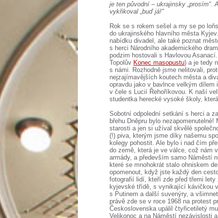
je ten původní – ukrajinsky „prosím“. 
vykřikoval „buď já!"
Rok se s rokem sešel a my se po loňsk
do ukrajinského hlavního města Kyjev
nabídku divadel, ale také poznat měst
s herci Národního akademického drama
podzim hostovali s Havlovou Asanací. 
Topolův
Konec masopustu
) a je tedy 
s námi. Rozhodně jsme nelitovali, pr
nejzajímavějších koutech města a diva
opravdu jako v bavlnce velkým dílem i
v čele s Lucií Řehoříkovou. K naší ve
studentka herecké vysoké školy, která
Sobotní odpolední setkání s herci a z
břehu Dněpru bylo nezapomenutelné! My
starosti a jen si užíval skvělé společn
(!) piva, kterým jsme díky našemu sp
kolegy pohostit. Ale bylo i nad čím pře
do země, která je ve válce, což nám v
armády, a především samo Náměstí nez
které se mnohokrát stalo ohniskem de
opomenout, když jste každý den cestou
fotografií lidí, kteří zde před třemi le
kyjevské třídě, s vynikající kávičkou v
s Putinem a další suvenýry, a všimne
právě zde se v roce 1968 na protest p
Československa upálil čtyřicetiletý 
Velikonoc a na Náměstí nezávislosti a