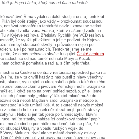
A třetí je Pepa Láska, který čas od času radostně
é návštěvě Říma vydali na další studijní cestu, tentokrát
. Plán byl opět stejný jako vždy – prozkoumat současnou
o, nasávat atmosféru a tentokrát navíc i znovu se setkat
tického divadla Ivana Franka, kteří v našem divadle na
Tu v Kyjevě režíroval Břetislav Rychlík (ve VČD režíroval
nasnadě, že využil příležitosti a jel se podívat do Kyjeva
otože nám byl skutečně skvělým průvodcem nejen po
dlech, ale i po restauracích. Tentokrát jsme se měli
 proto, že o nás pečovalo skvěle fungující
České centrum
lké radosti se od nás téměř nehnula Maryna Kozak,
 nám ochotně pomáhala a radila, s čím bylo třeba.
aměstnanci Českého centra v restauraci uprostřed parku na
slím, že v tu chvíli každý z nás pustil z hlavy všechny
osti, slunce, vynikajícího ukrajinského jídla a také českého
onzorovi pardubickému pivovaru Pernštejn mohli ukrajinské
mýšlet. I když se to na první pohled nezdálo, přijeli jsme
 ulicích připomínaly „reklamy“ lákající mladé muže do
ávislosti neboli Majdan v srdci ukrajinské metropole,
monstrací a kde umírali lidé. A to skutečně nebylo možné
 z nebo do hotelu museli několikrát projít podél stovky
ty zahynuli. Nebo si jen tak jdete po Chreščatyku, hlavní
 ruce, míjíte stánky, nabízející obrázkový toaletní papír
te si nenápadného pomníčku na domě, kde se píše, že
roti okupaci Ukrajiny a vpádu ruských vojsk do
muž Vasyl Makuch. Nyní ale ve městě doznívaly oslavy
 Chreščatyku vrcholily přípravy na prvomájové oslavy a na