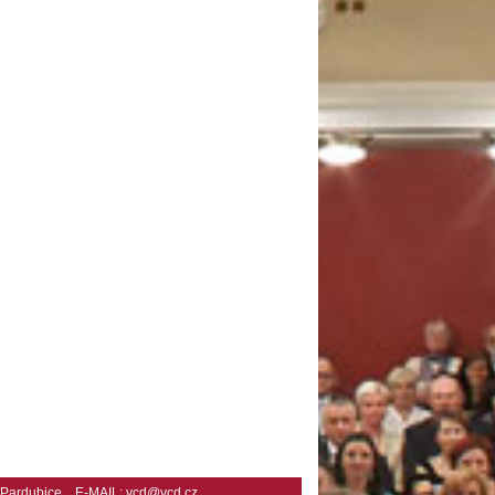
2 Pardubice E-MAIL:
vcd@vcd.cz