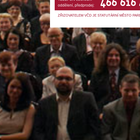
466 616
oddělení, předprodej:
ZŘIZOVATELEM VČD JE STATUTÁRNÍ MĚSTO PAR