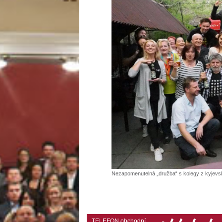
Nezapomenutelná „družba“ s kolegy z kyjevs
TELEFON obchodní