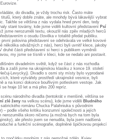
Eurovize.
eovládáte, do divadla, je vždy trochu risk. Často máte
titulů, který dobře znáte, ale mnohdy bývá lákavější vybrat
ic. Takhle se většina z nás vydala hned první den, tedy
haly staré továrny, kde jsme viděli kultovní představení
Psí
dyž jsme nerozuměli textu, okouzlil nás zpěv mladých herců
ředstavením o osudu člověka v totalitě předat publiku.
– první polovina představení se odehrávala ve velké kovové
ně několika odvážných z nás), herci byli uvnitř klece, jakoby
 druhé části představení si herci s publikem vyměnili
vou, my jsme se tísnili v kleci, kde se nedalo ani postavit.
 odlišném divadelním světě, když se část z nás rozhodla
la a zašli jsme na ukrajinskou klasiku z konce 19. století
Nečuj-Levyckyj). Divadlo s osmi sty místy bylo vyprodané
acích, které vytvářely prostředí ukrajinské vesnice, byli
ě a na konci dokonce bouřlivým potleskem vestoje. Jak
 se hraje 10 let a má přes 200 repríz.
scénu národního divadla (tentokrát v menšině, většina se
ní zlé ženy
na velkou scénu), kde jsme viděli
Bludného
 satirického románu Chucka Palahniuka s původním
) – podle všeho kritiku konzumní společnosti a jejích
em nerozuměla skoro ničemu (a možná bych na tom byla
ajinsky), ale přesto jsem se nenudila, byla jsem nadšená
noduché a funkční scénografie, doplněné špičkovou projekcí
se to zpočátku mnohým z nás nemožné zdálo, Kyjev