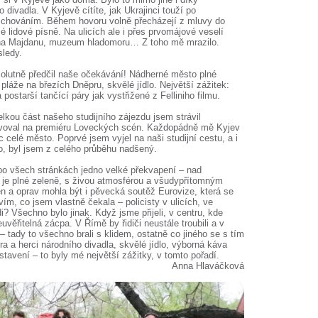
 divadla. V Kyjevě cítíte, jak Ukrajinci touží po
 chováním. Během hovoru volně přecházejí z mluvy do
 lidové písně. Na ulicích ale i přes prvomájové veselí
dí na Majdanu, muzeum hladomoru… Z toho mě mrazilo.
sledy.
olutně předčil naše očekávání! Nádherné město plné
pláže na březích Dněpru, skvělé jídlo. Největší zážitek:
postarší tančící páry jak vystřižené z Felliniho filmu.
elkou část našeho studijního zájezdu jsem strávil
ravoval na premiéru Loveckých scén. Každopádně mě Kyjev
c celé město. Poprvé jsem vyjel na naši studijní cestu, a i
o, byl jsem z celého průběhu nadšený.
po všech stránkách jedno velké překvapení – nad
o je plné zeleně, s živou atmosférou a všudypřítomným
 a oprav mohla být i pěvecká soutěž Eurovize, která se
ím, co jsem vlastně čekala – policisty v ulicích, ve
? Všechno bylo jinak. Když jsme přijeli, v centru, kde
uvěřitelná zácpa. V Římě by řidiči neustále troubili a v
 – tady to všechno brali s klidem, ostatně co jiného se s tím
ra a herci národního divadla, skvělé jídlo, výborná káva
tavení – to byly mé největší zážitky, v tomto pořadí.
Anna Hlaváčková