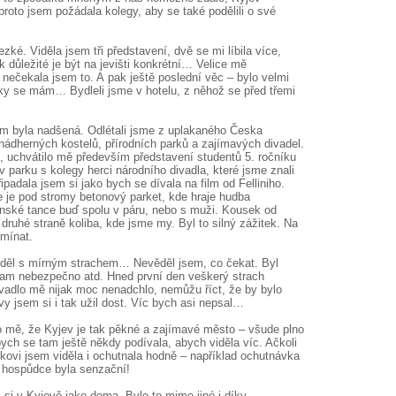
proto jsem požádala kolegy, aby se také podělili o své
ké. Viděla jsem tři představení, dvě se mi líbila více,
jak důležité je být na jevišti konkrétní… Velice mě
 nečekala jsem to. A pak ještě poslední věc – bylo velmi
ezky se mám… Bydleli jsme v hotelu, z něhož se před třemi
em byla nadšená. Odlétali jsme z uplakaného Česka
 nádherných kostelů, přírodních parků a zajímavých divadel.
, uchvátilo mě především představení studentů 5. ročníku
v parku s kolegy herci národního divadla, které jsme znali
padala jsem si jako bych se dívala na film od Felliniho.
de je pod stromy betonový parket, kde hraje hudba
enské tance buď spolu v páru, nebo s muži. Kousek od
druhé straně koliba, kde jsme my. Byl to silný zážitek. Na
omínat.
žděl s mírným strachem… Nevěděl jsem, co čekat. Byl
tam nebezpečno atd. Hned první den veškerý strach
Divadlo mě nijak moc nenadchlo, nemůžu říct, že by bylo
vy jsem si i tak užil dost. Víc bych asi nepsal…
 mě, že Kyjev je tak pěkné a zajímavé město – všude plno
ch se tam ještě někdy podívala, abych viděla víc. Ačkoli
kovi jsem viděla i ochutnala hodně – například ochutnávka
 hospůdce byla senzační!
 si v Kyjevě jako doma. Bylo to mimo jiné i díky