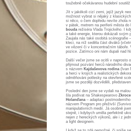
toužebně očekávanou hudební soutěž 
Jít v jakékoli cizí zemi, jejíž jazyk n
možnost vybrat si nějaký z klasických 
si něco, o čem dopředu nevíte zhola n
v pátek, metrem na periferii města do 
bouda
režiséra Vlada Trojického. I k
a také energie, kterou dokázali svým p
Zaujala nás také osobitá scénografie 
kleci, na níž seděla část diváků (včet
ve vězení či v koncentračním táboře. V
pozice. Zatímco oni nám dupali nad hla
Další večer jsme se ocitli v naprosto
přijmout pozvání herců národního divad
s názvem
Kajdaševova rodina
(Ivan 
a herci v krojích a realistických dekor
odměňováni potlesky na otevřené scén
jsme se později dozvěděli, představení
Poslední den jsme se vydali na malou 
šla podívat na Shakespearovo
Zkroce
Holanďana
– adaptaci postmoderního
názvem Program pro přeživší (Survivor
manipulativních medií. Já osobně js
stejně, i kdybych uměla perfektně ukr
nejen z hereckých výkonů, ale i z jed
a light designem.
I když se to zdá nemožné, či spíše 