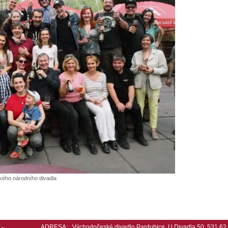
kého národního divadla
ADRESA:
Východočeské divadlo Pardubice, U Divadla 50, 531 6