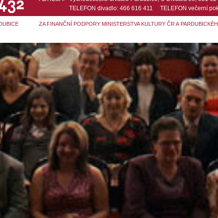
 432
TELEFON divadlo: 466 616 411 TELEFON večerní pok
DUBICE
ZA FINANČNÍ PODPORY MINISTERSTVA KULTURY ČR A PARDUBICKÉ