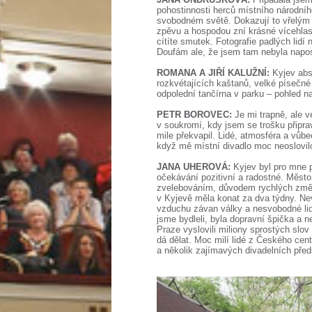
pohostinnosti herců místního národního
svobodném světě. Dokazují to vřelým
zpěvu a hospodou zní krásné vícehlasé
cítíte smutek. Fotografie padlých li
Doufám ale, že jsem tam nebyla napo
ROMANA A JIŘÍ KALUŽNÍ:
Kyjev abs
rozkvétajících kaštanů, velké písečné 
odpolední tančírna v parku – pohled na 
PETR BOROVEC:
Je mi trapně, ale v
v soukromí, kdy jsem se trošku přip
mile překvapil. Lidé, atmosféra a vůbe
když mě místní divadlo moc neoslovil
JANA UHEROVÁ:
Kyjev byl pro mne 
očekávání pozitivní a radostné. Měst
zvelebováním, důvodem rychlých změn
v Kyjevě měla konat za dva týdny. Nev
vzduchu závan války a nesvobodné lidi
jsme bydleli, byla dopravní špička a ne
Praze vyslovili miliony sprostých slov
dá dělat. Moc milí lidé z Českého cent
a několik zajímavých divadelních předs