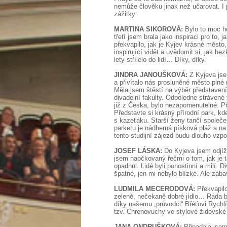
nemůže člověku jinak než učarovat. I 
zážitky:
MARTINA SIKOROVÁ:
Bylo to moc hez
třetí jsem brala jako inspiraci pro to, 
překvapilo, jak je Kyjev krásné město,
inspirující vidět a uvědomit si, jak h
lety střílelo do lidí… Díky, díky.
JINDRA JANOUŠKOVÁ:
Z Kyjeva js
a přivítalo nás prosluněné město plné
Měla jsem štěstí na výběr představení
divadelní fakulty. Odpoledne strávené 
již z Česka, bylo nezapomenutelné. Při
Představte si krásný přírodní park, k
s kazeťáku. Starší ženy tančí společ
parketu je nádherná písková pláž a na 
tento studijní zájezd budu dlouho vzp
JOSEF LÁSKA:
Do Kyjeva jsem odjí
jsem naočkovaný řečmi o tom, jak je 
opadnul. Lidé byli pohostinní a milí. 
špatné, jen mi nebylo blízké. Ale zába
LUDMILA MECERODOVÁ:
Překvapilo
zeleně, nečekaně dobré jídlo… Ráda by
díky našemu „průvodci“ Břéťovi Rychlí
tzv. Chrenovuchy ve stylové židovské
JANA ONDRUŠKOVÁ:
Připadala jsem