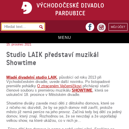
VÝCHODOČESKÉ DIVADLO
PARDUBICE
facebook
MŮJ ÚČET
instagram
MENU
15. prosinec 2021
HOME
Studio LAIK představí muzikál
Showtime
PROGRAM
REPERTOÁR
Mladé divadelní studio LAIK
, působící od roku 2013 při
Východočeském divadle, uvede další novinku. Po listopadové
VSTUPENKY
premiéře pohádky
O ztraceném Večerníčkovi
přicházejí starší
členové souboru s premiérou muzikálu
SHOWTIME
, která se
uskuteční 18. prosince v Městském divadle.
PŘEDPLATNÉ
Showtime diváky zavede mezi děti z dětského domova, které se
KONTAKTY
z ničeho nic dozvědí, že by se jejich domov měl zavřít, protože
město již nemá peníze na jeho provoz. Začíná tedy boj dětí za jediný
domov, který znají. Rozhodnou se, že se nevzdají a že uspořádají
O DIVADLE
velkou show, na které ukážou, co v nich je…