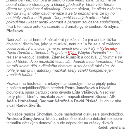
„Téma dětí bez domova je samo o sobě velmi silné. Snažíme se
SOUBOR
bourat některé stereotypy a hloupé předsudky, které vůči těmto
dětem ve společnosti převládají. Chceme ukázat, že nikdo z těchto
DÁLE NABÍZÍME
dětí za svůj smutný osud nemůže a že to neznamená, že by ho
nechtěly změnit a žít jinak. Díky partě bohatých dětí se také
pokoušíme ukázat určitý kontrast a paradox současné společnosti,“
říká k tematice autorka scénáře a dramaturgyně souboru
Kristýna
Plešková
.
Naši začínající herci už několikrát prokázali, že jim ani tak těžká
divadelní disciplína, jako je muzikál, není cizí a že se s ní zvládnou
popasovat.
„V minulosti jsme již uvedli dva muzikály –
Výtečníky
Pavla Dostála a Richarda Pogody a
Výlet
Willyho Russella,“
zmiňuje
režisér a vedoucí souboru
Zdeněk Rumpík
a dodává:
„Showtime se
ale od těchto dvou muzikálů velmi liší. Jednak svou tematikou, která
se točí kolem dětí z dětského domova, a současně také tím, že
tohle je náš první autorský muzikál, který vznikl kompletně jen
v našich řadách.“
Pozvání na hostování s mladými amatérskými herci přijaly jedna
z našich nejoblíbenějších hereček
Petra Janečková
a bývalá
dlouholetá opora pardubického divadla
Lída Vlášková
. Všechny
texty písní, které v muzikálu zazní, napsali členové Studia LAIK
Adéla Hrubešová
,
Dagmar Nárožná
a
David Piskač
. Hudbu k nim
složil
Radek Škeřík
.
Po každé repríze Showtimu bude následovat diskuse s psycholožkou
Andreou Šmejdovou
, která z odborného hlediska detailně rozebere
tematiku dětských domovů a bude odpovídat na otázky diváků.
Radek Smetana