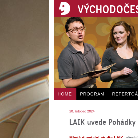
VÝCHODOČES
HOME
PROGRAM
REPERTO
20. listopad 2024
LAIK uvede Pohádky 
Mladé divadelní studio LAIK
, působ