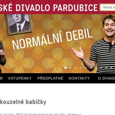
KÉ DIVADLO PARDUBICE
ÁR
VSTUPENKY
PŘEDPLATNÉ
KONTAKTY
O DIVAD
kouzelné babičky
ící od roku 2013 při Východočeském divadle, představí