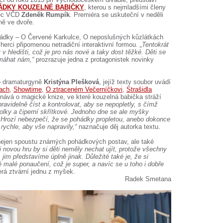
ÁDKY KOUZELNÉ BABIČKY
, kterou s nejmladšími členy
rec VČD
Zdeněk Rumpík
. Premiéra se uskuteční v neděli
ně ve dvoře.
pohádky – O Červené Karkulce, O neposlušných kůzlátkách
 herci připomenou netradiční interaktivní formou.
„Tentokrát
 hledišti, což je pro nás nové a taky dost těžké. Děti se
máhat nám,“
prozrazuje jedna z protagonistek novinky
o dramaturgyně
Kristýna Plešková
, jejíž texty soubor uvádí
rach
,
Showtime
,
O ztraceném Večerníčkovi
,
Strašidla
dnává o magické knize, ve které kouzelná babička stráží
avidelně číst a kontrolovat, aby se nepopletly, s čímž
lky a čiperní skřítkové. Jednoho dne se ale myšky
 Hrozí nebezpečí, že se pohádky propletou, anebo dokonce
rychle, aby vše napravily,“
naznačuje děj autorka textu.
ejen spoustu známých pohádkových postav, ale také
i novou hru by si děti neměly nechat ujít, protože všechny
 jim představíme úplně jinak. Důležité také je, že si
 malé ponaučení, což je super, a navíc se u toho i dobře
terá ztvární jednu z myšek.
Radek Smetana