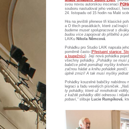
svou novou autorskou inscenaci
POH
souboru nastudoval jeho vedoucí, he
24. listopadu od 15 hodin na Malé scé
Hra na jeviště přenese tři klasické 
a O třech prasátkách, které začínající
budeme muset spolupracovat s diváky v
budou více zapojovat do příběhů a po
LAIKu
Nikola Němcová
.
Pohádku pro Studio LAIK napsala jeh
poměrně často (
Přestupní stanice: St
a loupežníci
). Její nová pohádka poje
všechny pohádky.
„Pohádky se musí pr
babičce pilně pomáhají myšky knihomo
začnou hádat a knihu pohádek poničí.
úplně zmizí! A tak musí myšky jednat 
Pohádky kouzelné babičky nabídnou n
legraci a řadu veselých písniček.
„Naš
ty pohádky, které už mnohokrát viděly,
z každé pohádky děti odnesou i nějaké
pobaví,“
slibuje
Lucie Rumpíková
, k