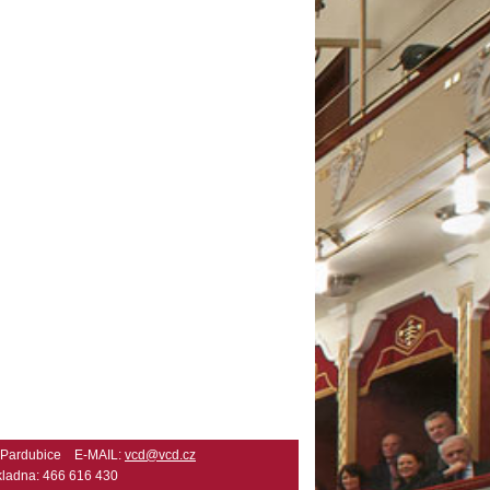
2 Pardubice E-MAIL:
vcd@vcd.cz
ladna: 466 616 430