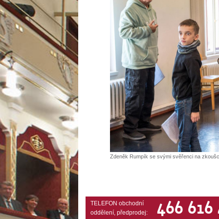
Zdeněk Rumpík se svými svěřenci na zkoušce
466 616
TELEFON obchodní
oddělení, předprodej: