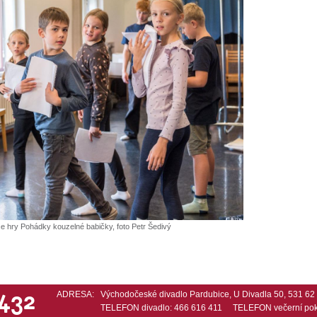
 hry Pohádky kouzelné babičky, foto Petr Šedivý
 432
ADRESA:
Východočeské divadlo Pardubice, U Divadla 50, 531 6
TELEFON divadlo: 466 616 411 TELEFON večerní pok