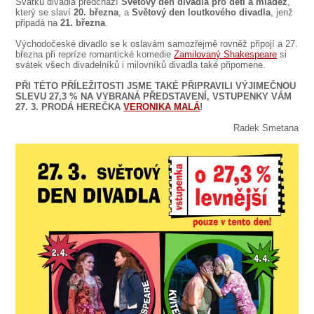
SOUBOR
Svátku divadla předchází
Světový den divadla pro děti a mládež
,
který se slaví
20. března
, a
Světový den loutkového divadla
, jenž
připadá na
21. března
.
DÁLE NABÍZÍME
Východočeské divadlo se k oslavám samozřejmě rovněž připojí a 27.
března při repríze romantické komedie
Zamilovaný Shakespeare
si
svátek všech divadelníků i milovníků divadla také připomene.
PŘI TÉTO PŘÍLEŽITOSTI JSME TAKÉ PŘIPRAVILI VÝJIMEČNOU
SLEVU 27,3 % NA VYBRANÁ PŘEDSTAVENÍ, VSTUPENKY VÁM
27. 3. PRODÁ HEREČKA
VERONIKA MALÁ
!
Radek Smetana