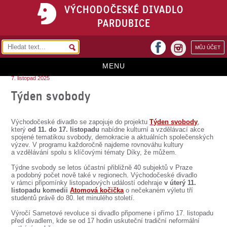
VÝCHODOČESKÉ DIVADLO
PARDUBICE
facebook
MŮJ ÚČET
instagram
MENU
7. listopad 2025
HOME
Týden svobody
PROGRAM
Východočeské divadlo se zapojuje do projektu
Týden svobody
,
REPERTOÁR
který
od 11. do 17. listopadu
nabídne kulturní a vzdělávací akce
spojené tematikou svobody, demokracie a aktuálních společenských
výzev. V programu každoročně najdeme rovnováhu kultury
VSTUPENKY
a vzdělávání spolu s klíčovými tématy Díky, že můžem.
PŘEDPLATNÉ
Týdne svobody se letos účastní přibližně 40 subjektů v Praze
a podobný počet nově také v regionech. Východočeské divadlo
v rámci připomínky listopadových událostí odehraje
v úterý 11.
KONTAKTY
listopadu komedii
Atomová kočička
o nečekaném výletu tří
studentů právě do 80. let minulého století.
O DIVADLE
Výročí Sametové revoluce si divadlo připomene i přímo 17. listopadu
před divadlem, kde se od 17 hodin uskuteční tradiční neformální