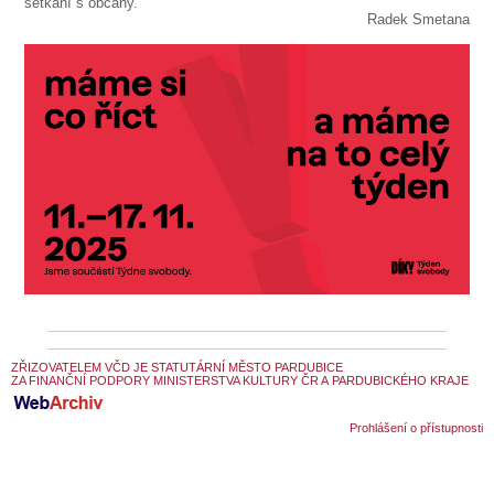
SOUBOR
setkání s občany.
Radek Smetana
DÁLE NABÍZÍME
ZŘIZOVATELEM VČD JE STATUTÁRNÍ MĚSTO PARDUBICE
ZA FINANČNÍ PODPORY MINISTERSTVA KULTURY ČR A PARDUBICKÉHO KRAJE
Prohlášení o přístupnosti