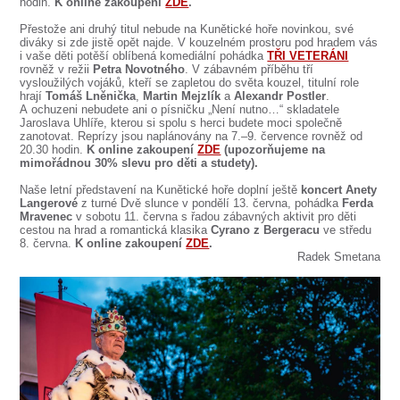
SOUBOR
hodin.
K online zakoupení
ZDE
.
Přestože ani druhý titul nebude na Kunětické hoře novinkou, své
DÁLE NABÍZÍME
diváky si zde jistě opět najde. V kouzelném prostoru pod hradem vás
i vaše děti potěší oblíbená komediální pohádka
TŘI VETERÁNI
rovněž v režii
Petra Novotného
. V zábavném příběhu tří
vysloužilých vojáků, kteří se zapletou do světa kouzel, titulní role
hrají
Tomáš Lněnička
,
Martin Mejzlík
a
Alexandr Postler
.
A ochuzeni nebudete ani o písničku „Není nutno…“ skladatele
Jaroslava Uhlíře, kterou si spolu s herci budete moci společně
zanotovat. Reprízy jsou naplánovány na 7.–9. července rovněž od
20.30 hodin.
K online zakoupení
ZDE
(upozorňujeme na
mimořádnou 30% slevu pro děti a studety).
Naše letní představení na Kunětické hoře doplní ještě
koncert Anety
Langerové
z turné Dvě slunce v pondělí 13. června, pohádka
Ferda
Mravenec
v sobotu 11. června s řadou zábavných aktivit pro děti
cestou na hrad a romantická klasika
Cyrano z Bergeracu
ve středu
8. června.
K online zakoupení
ZDE
.
Radek Smetana