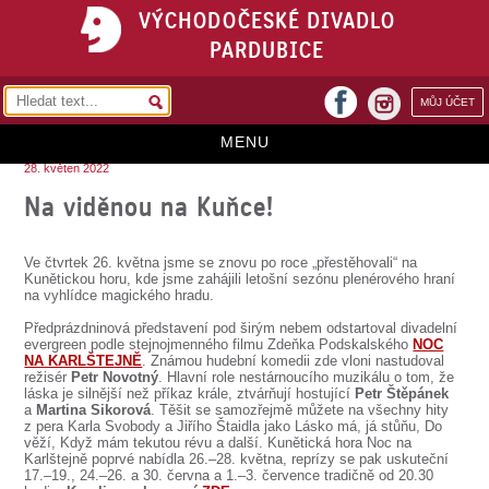
VÝCHODOČESKÉ DIVADLO
PARDUBICE
facebook
MŮJ ÚČET
instagram
MENU
28. květen 2022
HOME
Na viděnou na Kuňce!
PROGRAM
Ve čtvrtek 26. května jsme se znovu po roce „přestěhovali“ na
REPERTOÁR
Kunětickou horu, kde jsme zahájili letošní sezónu plenérového hraní
na vyhlídce magického hradu.
VSTUPENKY
Předprázdninová představení pod širým nebem odstartoval divadelní
evergreen podle stejnojmenného filmu Zdeňka Podskalského
NOC
PŘEDPLATNÉ
NA KARLŠTEJNĚ
. Známou hudební komedii zde vloni nastudoval
režisér
Petr Novotný
. Hlavní role nestárnoucího muzikálu o tom, že
láska je silnější než příkaz krále, ztvárňují hostující
Petr Štěpánek
KONTAKTY
a
Martina Sikorová
. Těšit se samozřejmě můžete na všechny hity
z pera Karla Svobody a Jiřího Štaidla jako Lásko má, já stůňu, Do
věží, Když mám tekutou révu a další. Kunětická hora Noc na
O DIVADLE
Karlštejně poprvé nabídla 26.–28. května, reprízy se pak uskuteční
17.–19., 24.–26. a 30. června a 1.–3. července tradičně od 20.30